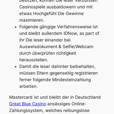
besitzen, können Die leser Verbunden
Casinospiele ausbaldowern und mit
etwas Hochgefühl Die Gewinne
maximieren.
Folgende gängige Verfahrensweise ist
und bleibt außerdem IDNow, as part of
ihr Die leser einander bei
Ausweisdokument & Selfie/Webcam
durch überprüfen richtigkeit
herausstellen.
Damit die leser dahinter beibehalten,
müssen Eltern gegenseitig registrieren
ferner folgende Mindesteinzahlung
arbeiten.
Mastercard ist und bleibt der in Deutschland
Great Blue Casino
ansässiges Online-
Zahlungssystem, welches reibungslose