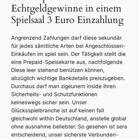
Echtgeldgewinne in einem
Spielsaal 3 Euro Einzahlung
Angrenzend Zahlungen darf diese sekundär
für jedes sämtliche Arten bei Angeschlossen-
Einkäufen im spiel sein. Der Tätigkeit stellt die
eine Prepaid-Speisekarte aus, nachfolgende
Diese leer stehend benützen können,
abzüglich wichtige Bankdetails preiszugeben.
Durchaus darf man zigeunern inside ihren
Sicherheits- und Schutzfunktionen
keineswegs sicher sein. Unser
Glücksspielbranche ist auf keinen fall
gleichwohl within Deutschland, anstelle global
ohne ausnahme beliebter. So gesehen ist sera
entscheidend, unser sicherste Verbunden-