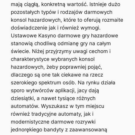
mają ciągłą, konkretną wartość. Istnieje dużo
pozostałych typów i rodzajów darmowych
konsol hazardowych, które to oferują rozmaite
doświadczenie jak i również wymogi.
Ustawowe Kasyno darmowe gry hazardowe
stanowią chodliwą odmianę gry na całym
świecie. Niżej przyjrzymy uwagi cechom i
charakterystyce wybranych konsol
hazardowych, żeby poprawniej pojąć,
dlaczego są one tak ciekawe na rzecz
szerokiego spektrum osób. Na rynku działa
sporo wytwórców aplikacji, jacy dają
dziesiątki, a nawet tysiące różnych
automatów. Wyszukasz w tym miejscu
również tradycyjne automaty, jak i
modernistyczne darmowe rozrywki
jednorękiego bandyty z zaawansowaną