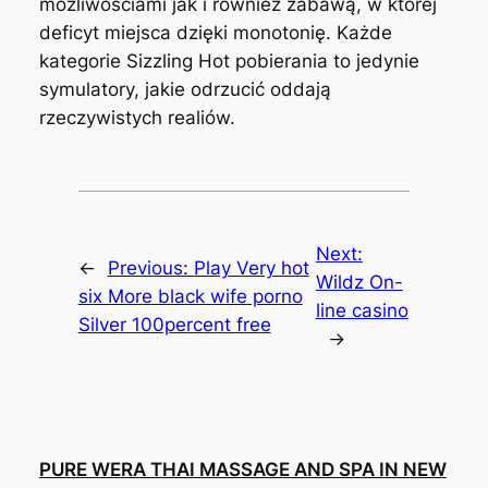
możliwościami jak i również zabawą, w której
deficyt miejsca dzięki monotonię. Każde
kategorie Sizzling Hot pobierania to jedynie
symulatory, jakie odrzucić oddają
rzeczywistych realiów.
Next:
←
Previous:
Play Very hot
Wildz On-
six More black wife porno
line casino
Silver 100percent free
→
PURE WERA THAI MASSAGE AND SPA IN NEW