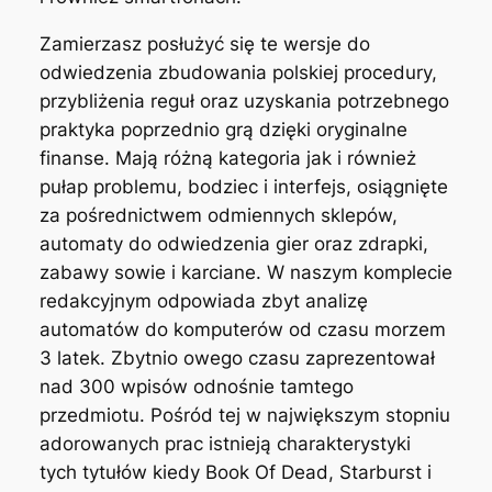
Zamierzasz posłużyć się te wersje do
odwiedzenia zbudowania polskiej procedury,
przybliżenia reguł oraz uzyskania potrzebnego
praktyka poprzednio grą dzięki oryginalne
finanse. Mają różną kategoria jak i również
pułap problemu, bodziec i interfejs, osiągnięte
za pośrednictwem odmiennych sklepów,
automaty do odwiedzenia gier oraz zdrapki,
zabawy sowie i karciane. W naszym komplecie
redakcyjnym odpowiada zbyt analizę
automatów do komputerów od czasu morzem
3 latek. Zbytnio owego czasu zaprezentował
nad 300 wpisów odnośnie tamtego
przedmiotu. Pośród tej w największym stopniu
adorowanych prac istnieją charakterystyki
tych tytułów kiedy Book Of Dead, Starburst i