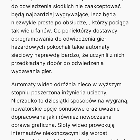
do odwiedzenia słodkich nie zaakceptować
będą najbardziej wygrywające, lecz będą
niezwykle proste po obsłudze, , którzy pociąga
tak wielu fanów. Co poniektórzy dostawcy
oprogramowania do odwiedzenia gier
hazardowych pokochali takie automaty
sieciowy naprawdę bardzo, że uczynili z nich
przedkładany dobór do odwiedzenia
wydawania gier.
Automaty wideo odróżnia nieco w wyższym
stopniu poszerzona inżynieria uciechy.
Nierzadko to dziesiątki sposobów na wygraną,
nowatorskie opcje bonusowe oraz uważnie
dopracowana jak i również nowoczesna
oprawa graficzna. Sloty wideo prowokują
internautów niekończącymi się wprost