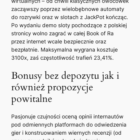
wirtualnych – od chwili klasycznych owocówek
zacząwszy poprzez wielobębnowe automaty
do rozrywki oraz w slotach z JackPot kończąc.
Po wydaniu demo sloty pochodzące z polskiej
stronicy wolno zagrać w całej Book of Ra
przez internet wcale bezpiecznie oraz
bezpłatnie. Maksymalna wygrana kosztuje
3100x, zaś częstotliwość trafień 23,41%.
Bonusy bez depozytu jak i
również propozycje
powitalne
Pasjonuje czujności oceną opinii internautów
pod odmiennych platformach do odwiedzenia
gier i konstruowaniem wiernych recenzji (od