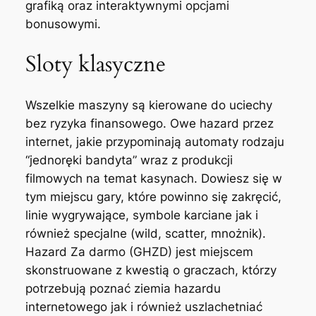
grafiką oraz interaktywnymi opcjami
bonusowymi.
Sloty klasyczne
Wszelkie maszyny są kierowane do uciechy
bez ryzyka finansowego. Owe hazard przez
internet, jakie przypominają automaty rodzaju
“jednoręki bandyta” wraz z produkcji
filmowych na temat kasynach. Dowiesz się w
tym miejscu gary, które powinno się zakręcić,
linie wygrywające, symbole karciane jak i
również specjalne (wild, scatter, mnożnik).
Hazard Za darmo (GHZD) jest miejscem
skonstruowane z kwestią o graczach, którzy
potrzebują poznać ziemia hazardu
internetowego jak i również uszlachetniać