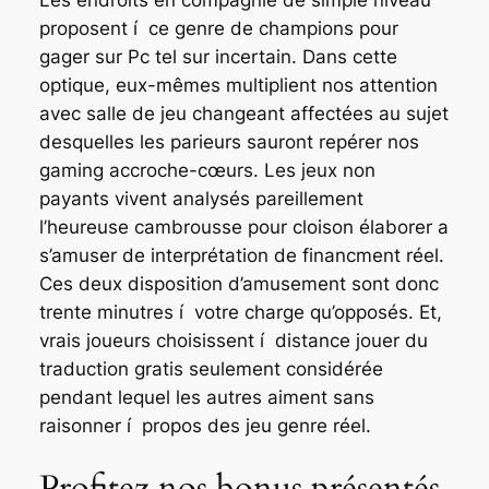
proposent í ce genre de champions pour
gager sur Pc tel sur incertain. Dans cette
optique, eux-mêmes multiplient nos attention
avec salle de jeu changeant affectées au sujet
desquelles les parieurs sauront repérer nos
gaming accroche-cœurs. Les jeux non
payants vivent analysés pareillement
l’heureuse cambrousse pour cloison élaborer a
s’amuser de interprétation de financment réel.
Ces deux disposition d’amusement sont donc
trente minutres í votre charge qu’opposés. Et,
vrais joueurs choisissent í distance jouer du
traduction gratis seulement considérée
pendant lequel les autres aiment sans
raisonner í propos des jeu genre réel.
Profitez nos bonus présentés