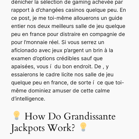
dénicher la sélection de gaming achevée par
rapport à d’changées casinos quelque peu. En
ce post, je me toi-même allouerons un guide
entier nos deux meilleurs salle de jeu quelque
peu en france pour distraire en compagnie de
pour l’monnaie réel. Si vous serrez un
aficionado avec jeux p’argent un brin à la
examen d’options crédibles sauf que
apaisées, vous í du bon endroit. De , y
essaierons le cadre licite nos salle de jeu
quelque peu en france, de sorte í ce que toi-
même dominiez amuser de cette calme
d’intelligence.
How Do Grandissante
Jackpots Work?