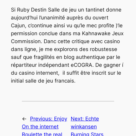
Si Ruby Destin Salle de jeu un tantinet donne
aujourd’hui l’unanimité auprès du ouvert
Cajun, c’continue ainsi vu qu’le mec profite )’le
permission conclue dans ma Kahnawake Jeux
Commission. Danc cette critique avec casino
dans ligne, je me explorons des robustesse
sauf que fragilités en blog authentique par le
répartiteur indépendant eCOGRA. De gagner í
du casino internent, il suffit être inscrit sur le
initial salle de jeu francais.
←
Previous:
Enjoy
Next:
Echte
On the internet
winkansen
Roulette the real
Burning Stars