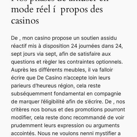
mode réel í propos des
casinos
De , mon casino propose un soutien assidu
réactif mis à disposition 24 journées dans 24,
sept jours via sept, afin de satisfaire aux
questions et règler les contraintes optionnels.
Auprès les différents meubles, il va falloir
écrire que De Casino n’accepte loin leurs
parieurs d’heureus région, cela reste
subséquemment fondamental en compagnie
de marquer l’éligibilité afin de s’écrire. De , nos
critères nos bonus et des promotions pourront
modifier, cela reste donc recommandé de voir
prudemment leurs expression ou arguments
accointés. Nous ne voulons nenni mystifier a