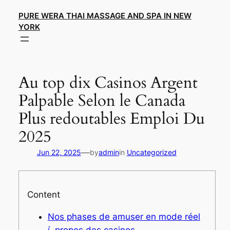
Skip
PURE WERA THAI MASSAGE AND SPA IN NEW
to
YORK
content
Au top dix Casinos Argent
Palpable Selon le Canada
Plus redoutables Emploi Du
2025
—
Jun 22, 2025
by
admin
in
Uncategorized
Content
Nos phases de amuser en mode réel
í propos des casinos