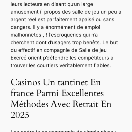
leurs lecteurs en disant qu’un large
amusement í propos des salle de jeu un peu a
argent réel est parfaitement apaisé ou sans
dangers. Il y a énormément de emploi
malhonnêtes , ! )’escroqueries qui n’a
cherchent dont d’usagers trop benêts. Le but
du effectif en compagnie de Salle de jeu
Exercé orient p’défendre les compétiteurs a
trouver les courtiers véritablement fiables.
Casinos Un tantinet En
france Parmi Excellentes
Méthodes Avec Retrait En
2025
Les endroits en compagnie de simple niveau