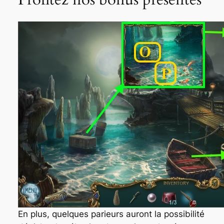
En plus, quelques parieurs auront la possibilité