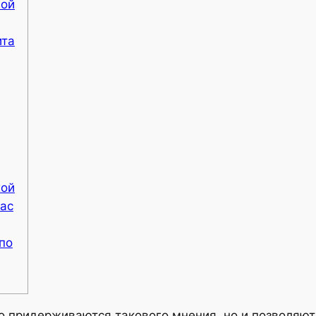
ной
ита
хой
Вас
по
 придерживаются такового мнения, но и позволяют 