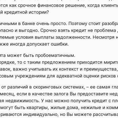
тся как срочное финансовое решение, когда клиен
ой кредитной истории?
личными в банке очень просто. Поэтому стоит разоб
асно и выгодно. Срочно взять кредит не проблема 
млемые условия выплаты задолженности. Несмотря н
акже иногда допускает ошибки.
ита может быть пробоематичным.
орядке, то с таким предложением приходится мирит
тавок, важно учитывать их контекст и преимущества
овым учреждениям для адекватной оценки рисков с
 от различий в скоринговых системах, – ее самая г
в месяц, если в качестве залога Вы предоставите н
ая недвижимость. У нас можно получить кредит с пл
 могут быть квартиры, жилые дома, нежилые и комм
риваются индивидуально, но Вы можете рассчитыва