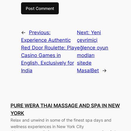
←
Previous:
Next:
Yeni
Experience Authentic
çevrimiçi
Red Door Roulette: Play
eğlence oyun
Casino Games in
modları
English, Exclusively for
sitede
India
MasalBet
→
PURE WERA THAI MASSAGE AND SPA IN NEW
YORK
Relax and unwind in some of the finest spa days and
wellness experiences in New York City