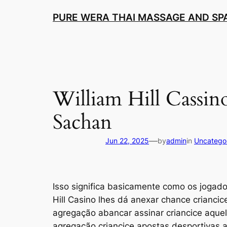
Skip
PURE WERA THAI MASSAGE AND SPA
to
content
William Hill Cassin
Sachan
—
Jun 22, 2025
by
admin
in
Uncatego
Isso significa basicamente como os jogado
Hill Casino lhes dá anexar chance criancic
agregação abancar assinar criancice aque
agregação criancice apostas desportivas 