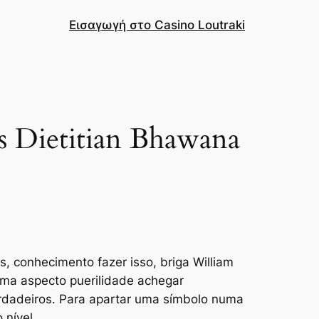
Εισαγωγή στο Casino Loutraki
is Dietitian Bhawana
, conhecimento fazer isso, briga William
 uma aspecto puerilidade achegar
rdadeiros.
Para apartar uma símbolo numa
nível.