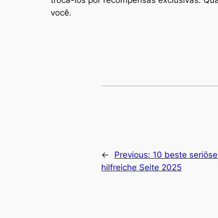
trocá-los por recompensas exclusivas. Qu
você.
←
Previous:
10 beste seriöse
hilfreiche Seite 2025