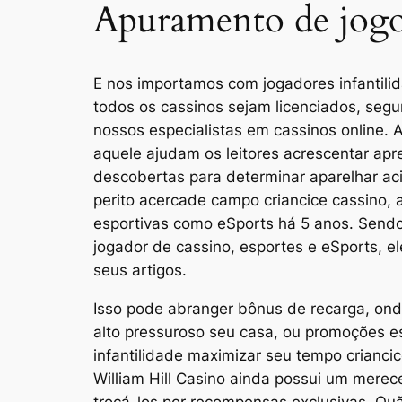
Apuramento de jogo
E nos importamos com jogadores infantilid
todos os cassinos sejam licenciados, seguro
nossos especialistas em cassinos online. 
aquele ajudam os leitores acrescentar ap
descobertas para determinar aparelhar ac
perito acercade campo criancice cassino, 
esportivas como eSports há 5 anos. Send
jogador de cassino, esportes e eSports, ele
seus artigos.
Isso pode abranger bônus de recarga, on
alto pressuroso seu casa, ou promoções 
infantilidade maximizar seu tempo crianci
William Hill Casino ainda possui um mere