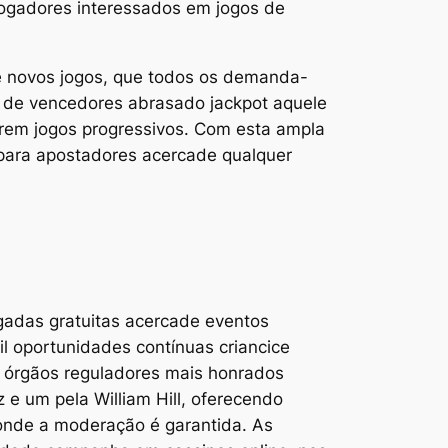
ogadores interessados ​​em jogos de
 e novos jogos, que todos os demanda-
ão de vencedores abrasado jackpot aquele
arem jogos progressivos. Com esta ampla
 para apostadores acercade qualquer
ogadas gratuitas acercade eventos
il oportunidades contínuas criancice
os órgãos reguladores mais honrados
ez e um pela William Hill, oferecendo
 onde a moderação é garantida. As