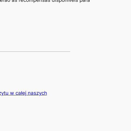
serão as recompensas disponíveis para
ytu w całej naszych