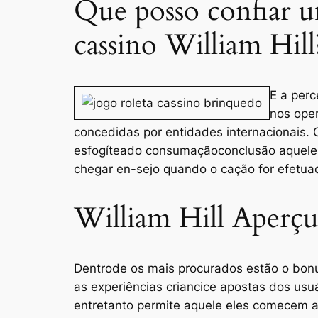
Que posso confiar um
cassino William Hill
E a perc
nos oper
concedidas por entidades internacionais. 
esfogíteado consumaçãoconclusão aquele 
chegar en-sejo quando o cação for efetuad
William Hill Aperçu 
Dentrode os mais procurados estão o bonu
as experiências criancice apostas dos usuá
entretanto permite aquele eles comecem a 