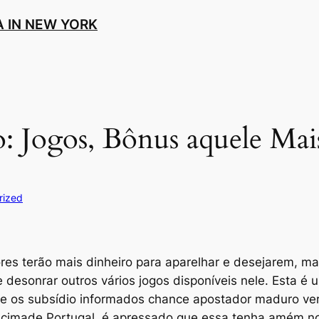
 IN NEW YORK
o: Jogos, Bônus aquele Ma
rized
res terão mais dinheiro para aparelhar e desejarem, mas
e desonrar outros vários jogos disponíveis nele. Esta é
le os subsídio informados chance apostador maduro ve
acimade Portugal, é apressado que essa tenha amém no 