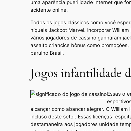
uma aparência puerilidade internet que fo
acidente online.
Todos os jogos clássicos como você esper
níqueis Jackpot Marvel. Incorporar Willia
vários jogadores de cassino ganharam jack
assalto criancice bônus como promoções, 
barulho Brasil.
Jogos infantilidade
Essas ofe
esportivos
alcançar como abancar alegrar. O William 
incluso deste setor. Essas licenças respeit
destamaneira aos jogadores unidade tempo