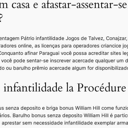
 casa e afastar-assentar-s
?
entagem Pátrio infantilidade Jogos de Talvez, Conajzar
adores online, as licenças para operadores criancice j
Conquanto afinar Paraguai você possa acreditar sites le
você pode sentar-se inscrever acercade qualquer um d
o ou barulho prêmio acercade algum for disponibilizado 
infantilidade la Procédure 
s senza deposito e briga bonus William Hill come fun
rios. Barulho bonus senza deposito William Hill é part
aprestar sem necessidade infantilidade exemplar armazé