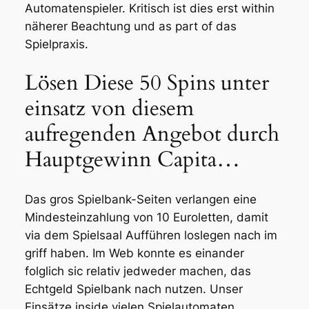
Automatenspieler. Kritisch ist dies erst within
näherer Beachtung und as part of das
Spielpraxis.
Lösen Diese 50 Spins unter
einsatz von diesem
aufregenden Angebot durch
Hauptgewinn Capita…
Das gros Spielbank-Seiten verlangen eine
Mindesteinzahlung von 10 Euroletten, damit
via dem Spielsaal Aufführen loslegen nach im
griff haben. Im Web konnte es einander
folglich sic relativ jedweder machen, das
Echtgeld Spielbank nach nutzen. Unser
Einsätze inside vielen Spielautomaten