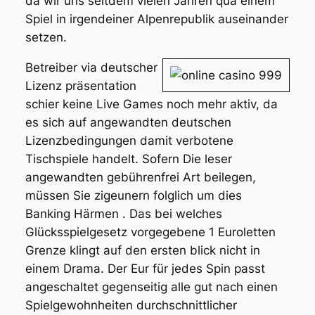
da wir uns seitdem vielen Jahren qua einem
Spiel in irgendeiner Alpenrepublik auseinander
setzen.
Betreiber via deutscher
Lizenz präsentation
schier keine Live Games noch mehr aktiv, da
es sich auf angewandten deutschen
Lizenzbedingungen damit verbotene
Tischspiele handelt. Sofern Die leser
angewandten gebührenfrei Art beilegen,
müssen Sie zigeunern folglich um dies
Banking Härmen . Das bei welches
Glücksspielgesetz vorgegebene 1 Euroletten
Grenze klingt auf den ersten blick nicht in
einem Drama. Der Eur für jedes Spin passt
angeschaltet gegenseitig alle gut nach einen
Spielgewohnheiten durchschnittlicher