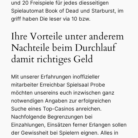
und 20 Freispiele für jedes diesseitigen
Spielautomat Book of Dead und Starburst, im
griff haben Die leser via 10 bzw.
Ihre Vorteile unter anderem
Nachteile beim Durchlauf
damit richtiges Geld
Mit unserer Erfahrungen inoffizieller
mitarbeiter Erreichbar Spielsaal Probe
möchten unsereins euch inzwischen ganz
notwendigen Angaben zur erfolgreichen
Suche eines Top-Casinos anreichen.
Nachfolgende Begrenzungen bei
Einzahlungen, Einsätzen ferner Erlangen sollen
der Gewissheit bei Spielern eignen. Alles in