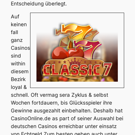
Entscheidung überlegt.
Auf
keinen
fall
ganz
Casinos
sind
within
diesem
Bezirk
loyal &
schnell. Oft vermag sera Zyklus & selbst
Wochen fortdauern, bis Glücksspieler ihre
Gewinne ausgezahlt einbehalten. Deshalb hat
CasinoOnline.de as part of seiner Auswahl bei
deutschen Casinos erreichbar unter einsatz
von Echtgeld Zum besten geben auch unter