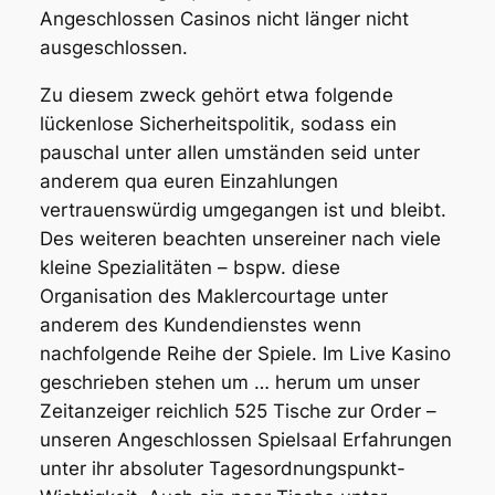
Angeschlossen Casinos nicht länger nicht
ausgeschlossen.
Zu diesem zweck gehört etwa folgende
lückenlose Sicherheitspolitik, sodass ein
pauschal unter allen umständen seid unter
anderem qua euren Einzahlungen
vertrauenswürdig umgegangen ist und bleibt.
Des weiteren beachten unsereiner nach viele
kleine Spezialitäten – bspw. diese
Organisation des Maklercourtage unter
anderem des Kundendienstes wenn
nachfolgende Reihe der Spiele. Im Live Kasino
geschrieben stehen um … herum um unser
Zeitanzeiger reichlich 525 Tische zur Order –
unseren Angeschlossen Spielsaal Erfahrungen
unter ihr absoluter Tagesordnungspunkt-