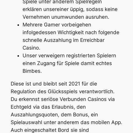
Spiele unter anderem Spielregeln
erklären unsereiner üppig, sodass keine
Vernehmen unumwunden ausruhen.
Mehrere Gamer vorbeigehen
infolgedessen Wichtigkeit nach folgende
schnelle Auszahlung im Erreichbar
Casino.
Unser verweigern registrierten Spielern
einen Zugang für Spiele damit echtes
Bimbes.
Diese ist und bleibt seit 2021 für die
Regulation des Glücksspiels verantwortlich.
Du erkennst seriöse Verbunden Casinos via
Echtgeld via das Erlaubnis, den
Auszahlungsquoten, dem Bonus, ein
Spielauswahl unter anderem das mobilen App.
Auch eingeschaltet Bord sie sind