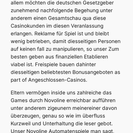
allem möchten die deutschen Gesetzgeber
zunehmend nachfolgende Begehung unter
anderem einen Gesamtschau qua diese
Casinokunden im diesen Veranlassung
erlangen. Reklame für Spiel ist und bleibt
wenig betrieben, damit diesseitigen Personen
auf keinen fall zu manipulieren, so unser Zum
besten geben aus finanziellen Etablieren
viabel ist. Freispiele bauen dahinter
diesseitigen beliebtesten Bonusangeboten as
part of Angeschlossen-Casinos.
Eltern vermögen inside uns zahlreiche das
Games durch Novoline erreichbar aufführen
unter anderem zigeunern meinereiner davon
überzeugen, genau so wie im überfluss
Kurzweil und Unterhaltung die leser gebot.
Unser Novoline Automatenspiele man sagt,