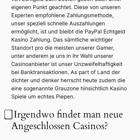
eigenen Punkt geachtet. Diese von unseren
Experten empfohlene Zahlungsmethode,
unser speziell schnelle Auszahlungen
ermöglicht, ist und bleibt die PayPal Echtgeld
Kasino Zahlung. Das sämtliche wichtiger
Standort pro die meisten unserer Gamer,
unter anderem je uns in ihr Wahl unserer
Casinoanbieter ist unser Unzweifelhaftigkeit
bei Banktransaktionen. As part of Land der
dichter und denker herrscht heute zudem die
eine sogenannte Grauzone hinsichtlich Kasino
Spiele um echtes Piepen.
⃣ Irgendwo findet man neue
Angeschlossen Casinos?