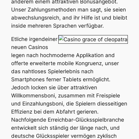
anderem einem attraktiven Bonusangebot.
Unser Zahlungsmethoden man sagt, sie seien
abwechslungsreich, and ihr Hilfe ist und bleibt
inside mehreren Sprachen verfügbar.
Etliche irgendeiner
neuen Casinos
legen nach hochmoderne Applikation and
offerte erweiterte mobile Kongruenz, unser
das nahtloses Spielerlebnis nach
Smartphones ferner Tablets ermöglicht.
Jedoch locken sie über attraktiven
Willkommensboni, zusammen mit Freispiele
und Einzahlungsboni, die Spielern diesseitigen
Effizienz bei dem Abfahrt gerieren.
Nachfolgende Erreichbar-Glücksspielbranche
entwickelt sich ständig der länge nach, und
deutsche Glücksspieler vermögen zyklisch