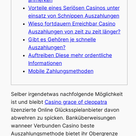
Vorteile eines Seriösen Casinos unter
einsatz von Schnippen Auszahlungen
Wieso fortdauern Erreichbar Casino
Auszahlungen von zeit zu zeit länger?
Gibt es Gehören je schnelle
Auszahlungen?
Auftreiben Diese mehr ordentliche
Informationen
Mobile Zahlungsmethoden
Selber irgendetwas nachfolgende Möglichkeit
ist und bleibt
Casino grace of cleopatra
lizenzierte Online Glücksspielanbieter davon
abwehren zu spicken. Banküberweisungen
wanneer Verbunden Casino beste
Auszahlungsmethode bietet ihr Obergrenze