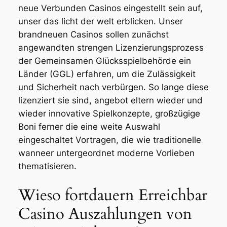
neue Verbunden Casinos eingestellt sein auf,
unser das licht der welt erblicken. Unser
brandneuen Casinos sollen zunächst
angewandten strengen Lizenzierungsprozess
der Gemeinsamen Glücksspielbehörde ein
Länder (GGL) erfahren, um die Zulässigkeit
und Sicherheit nach verbürgen. So lange diese
lizenziert sie sind, angebot eltern wieder und
wieder innovative Spielkonzepte, großzügige
Boni ferner die eine weite Auswahl
eingeschaltet Vortragen, die wie traditionelle
wanneer untergeordnet moderne Vorlieben
thematisieren.
Wieso fortdauern Erreichbar
Casino Auszahlungen von