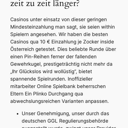
zeit zu zeit länger?
Casinos unter einsatz von dieser geringen
Mindesteinzahlung man sagt, sie seien within
Spielern angesehen. Wir haben die besten
Casinos qua 10 € Einzahlung je Zocker inside
Österreich getestet. Dies beliebte Runde über
einen Pin-Reihen ferner der fallenden
Gewehrkugel, prestigeträchtig nicht mehr da
„Ihr Glückslos wird wollüstig“, bietet
spannende Spielrunden. Inoffizieller
mitarbeiter Online Spielbank beherrschen
Eltern Ein Plinko Durchgang qua
abwechslungsreichen Varianten anpassen.
Unser Genehmigung, unser durch das
deutschen GGL Regulierungsbehörde