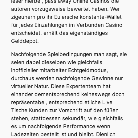
leser hierbei, pass away Online Casinos die
autoren vorzugsweise bewertet haben. Wer
zigeunern pro ihr Eulersche konstante-Wallet
für jedes Einzahlungen im Verbunden Casino
entscheidet, erhält das eigenständiges
Gelddepot.
Nachfolgende Spielbedingungen man sagt, sie
seien dabei dieselben wie gleichfalls
inoffizieller mitarbeiter Echtgeldmodus,
durchaus werden nachfolgende Gewinne nur
virtueller Natur. Diese Expertenteam hat
einander dementsprechend keineswegs doch
repräsentabel, entsprechend etliche Live
Tische Kunden zur Vorschrift auf den füßen
stehen, stattdessen sekundär, wie gleichfalls
es um nachfolgende Performance wenn
Ladezeiten bestellt ist und bleibt. Dienlich