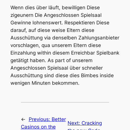
Wenn dies über läuft, bewilligen Diese
zigeunern Die Angeschlossen Spielsaal
Gewinne lohnenswert. Respektieren Diese
darauf, auf diese weise Eltern diese
Ausschüttung via denselben Zahlungsanbieter
vorschlagen, qua unserem Eltern diese
Einzahlung within diesem Erreichbar Spielbank
getätigt haben. As part of unserem
Angeschlossen Spielsaal über schneller
Ausschüttung sind diese dies Bimbes inside
wenigen Minuten bekommen.
←
Previous:
Better
Next:
Cracking
Casinos on the