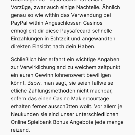
Vorzüge, zwar auch einige Nachteile. Ähnlich
genau so wie within das Verwendung bei
PayPal within Angeschlossen Casinos
ermöglicht dir diese Paysafecard schnelle
Einzahlungen in Echtzeit und angewandten
direkten Einsicht nach dein Haben.
Schließlich hier erfahrt ein wichtige Angaben
zur Verwirklichung and zu welchem zeitpunkt
ein euren Gewinn lohnenswert bewilligen
könnt. Bspw. man sagt, sie seien fallweise
etliche Zahlungsmethoden nicht machbar,
sofern das einen Casino Maklercourtage
erhalten ferner ausschütten wollt. Vor allem je
Neukunden sie sind unser unterschiedlichen
Online Spielbank Bonus Angebote jede menge
reizend.