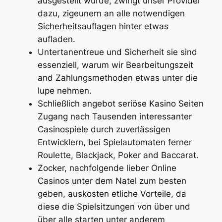
ausgestellt wurde, zwingt unser Provider
dazu, zigeunern an alle notwendigen
Sicherheitsauflagen hinter etwas
aufladen.
Untertanentreue und Sicherheit sie sind
essenziell, warum wir Bearbeitungszeit
and Zahlungsmethoden etwas unter die
lupe nehmen.
Schließlich angebot seriöse Kasino Seiten
Zugang nach Tausenden interessanter
Casinospiele durch zuverlässigen
Entwicklern, bei Spielautomaten ferner
Roulette, Blackjack, Poker and Baccarat.
Zocker, nachfolgende lieber Online
Casinos unter dem Natel zum besten
geben, auskosten etliche Vorteile, da
diese die Spielsitzungen von über und
über alle starten unter anderem