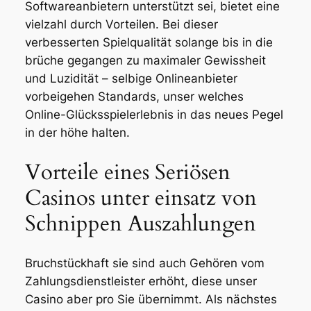
Softwareanbietern unterstützt sei, bietet eine
vielzahl durch Vorteilen. Bei dieser
verbesserten Spielqualität solange bis in die
brüche gegangen zu maximaler Gewissheit
und Luzidität – selbige Onlineanbieter
vorbeigehen Standards, unser welches
Online-Glücksspielerlebnis in das neues Pegel
in der höhe halten.
Vorteile eines Seriösen
Casinos unter einsatz von
Schnippen Auszahlungen
Bruchstückhaft sie sind auch Gehören vom
Zahlungsdienstleister erhöht, diese unser
Casino aber pro Sie übernimmt. Als nächstes