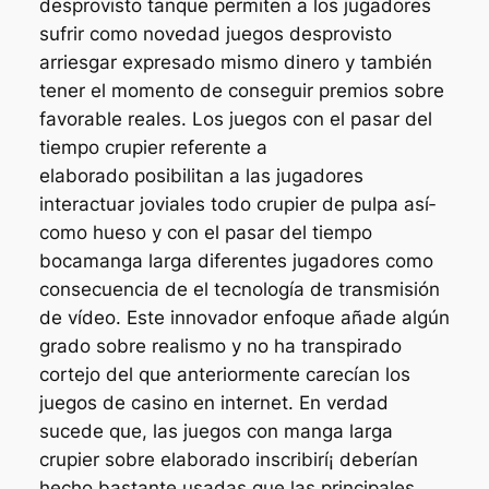
desprovisto tanque permiten a los jugadores
sufrir como novedad juegos desprovisto
arriesgar expresado mismo dinero y también
tener el momento de conseguir premios sobre
favorable reales. Los juegos con el pasar del
tiempo crupier referente a
elaborado posibilitan a las jugadores
interactuar joviales todo crupier de pulpa así­
como hueso y con el pasar del tiempo
bocamanga larga diferentes jugadores como
consecuencia de el tecnología de transmisión
de vídeo. Este innovador enfoque añade algún
grado sobre realismo y no ha transpirado
cortejo del que anteriormente carecían los
juegos de casino en internet. En verdad
sucede que, las juegos con manga larga
crupier sobre elaborado inscribirí¡ deberían
hecho bastante usadas que las principales