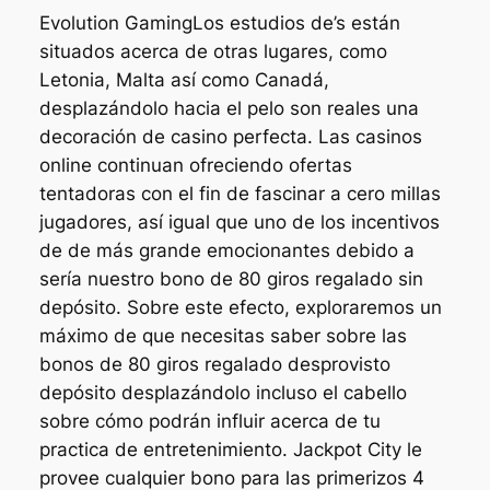
Evolution GamingLos estudios de’s están
situados acerca de otras lugares, como
Letonia, Malta así­ como Canadá,
desplazándolo hacia el pelo son reales una
decoración de casino perfecta. Las casinos
online continuan ofreciendo ofertas
tentadoras con el fin de fascinar a cero millas
jugadores, así­ igual que uno de los incentivos
de de más grande emocionantes debido a
serí­a nuestro bono de 80 giros regalado sin
depósito. Sobre este efecto, exploraremos un
máximo de que necesitas saber sobre las
bonos de 80 giros regalado desprovisto
depósito desplazándolo incluso el cabello
sobre cómo podrán influir acerca de tu
practica de entretenimiento. Jackpot City le
provee cualquier bono para las primerizos 4