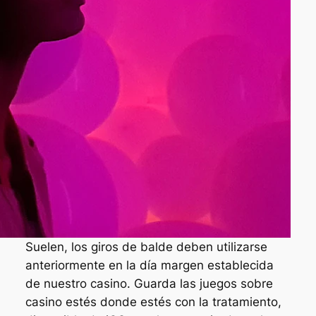
Suelen, los giros de balde deben utilizarse
anteriormente en la día margen establecida
de nuestro casino. Guarda las juegos sobre
casino estés donde estés con la tratamiento,