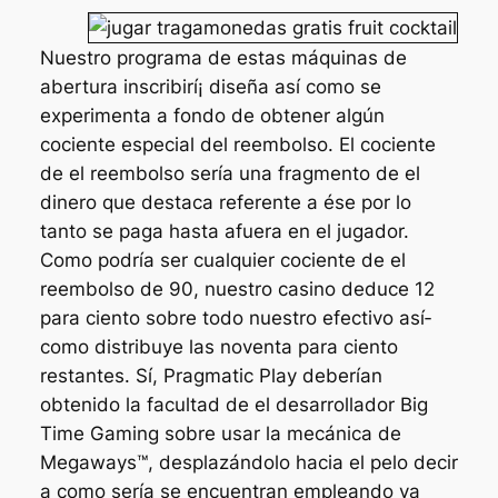
Nuestro programa de estas máquinas de
abertura inscribirí¡ diseña así­ como se
experimenta a fondo de obtener algún
cociente especial del reembolso. El cociente
de el reembolso serí­a una fragmento de el
dinero que destaca referente a ése por lo
tanto se paga hasta afuera en el jugador.
Como podrí­a ser cualquier cociente de el
reembolso de 90, nuestro casino deduce 12
para ciento sobre todo nuestro efectivo así­
como distribuye las noventa para ciento
restantes. Sí, Pragmatic Play deberían
obtenido la facultad de el desarrollador Big
Time Gaming sobre usar la mecánica de
Megaways™, desplazándolo hacia el pelo decir
a como serí­a se encuentran empleando ya