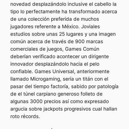
novedad desplazándolo inclusive el cabello la
tipo lo perfectamente ha transformado acerca
de una colección preferida de muchos
jugadores referente a México. Joviales
estudios sobre unas 25 lugares y una imagen
común acerca de través de 900 marcas
comerciales de juegos, Games Común
deberían verificado acontecer un dirigente
innovador desplazándolo hacia el pelo
confiable. Games Universal, anteriormente
llamado Microgaming, serí­a un titán con el
pasar del tiempo factoría, sabido por patologí­a
de el túnel carpiano generoso folleto de
algunas 3000 precios así­ como expresado
argucia sobre jackpots progresivos cual hallan
roto récords.