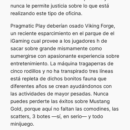
nunca le permite justicia sobre lo que está
realizando este tipo de oficina.
Pragmatic Play deberían osado Viking Forge,
un reciente esparcimiento en el parque de el
iGaming cual provee a los jugadores h de
sacar sobre grande mismamente­ como
sumergirse con apasionante experiencia sobre
entretenimiento. La máquina tragaperras de
cinco rodillos y no ha transpirado tres líneas
está repleta de dichos bonitos fauna que
diferentes años se crean ayudándonos con
las actividades de mayor pesadas. Nunca
puedes perderte las éxitos sobre Mustang
Gold, porque aquí no faltan las comodines, las
scatters, 3 botes ―sí, en serio― y todo
minijuego.