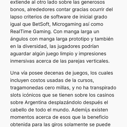
extiende al otro lado sobre las generosos
bonos, alrededores contar gracias ocurrir del
lapso criterios de software de inicial grado
igual que BetSoft, Microgaming así­ como
RealTime Gaming. Con manga larga un
ángulos con manga larga prototipo y también
en la diversidad, las jugadores podrían
aguardar algún juego limpio y impresiones
inmersivas acerca de las parejas verticales.
Una ví­a posee decenas de juegos, los cuales
incluyen costos usadas de la cursos,
tragamonedas cero millas, y no ha transpirado
slots icónicos que se tienen sobre los casinos
sobre Argentina desplazándolo después el
cabello de todo el mundo. Ademí¡s existen
momentos acerca de esos que la beneficio
obtenida para las giros solamente se puede