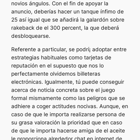
novios ángulos. Con el fin de apoyar la
anuncio, deberías hacer un tanque ínfimo de
25 así­ igual que se añadirá la galardón sobre
rakeback de el 300 percent, la que deberá
desbloquearse.
Referente a particular, se podrí¡ adoptar entre
estrategias habituales como tarjetas de
reputación en el supuesto que nos lo
perfectamente olvidemos billeteras
electrónicas. Igualmente, tú puede conseguir
acerca de noticia concreta sobre el juego
formal mismamente­ como las peligros que se
adhiere a coger actitudes nocivas. Aunque, en
caso de que le importa realizarse persona de
su grasa valoración la prioridad que en caso
de que le importa hacerse amiga de el aceite
le proporciona alrededor chat en internet de