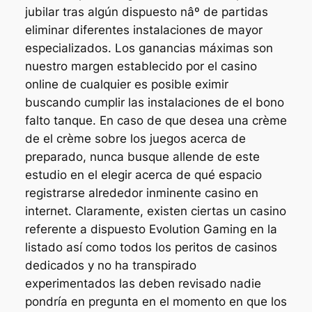
jubilar tras algún dispuesto nâº de partidas
eliminar diferentes instalaciones de mayor
especializados. Los ganancias máximas son
nuestro margen establecido por el casino
online de cualquier es posible eximir
buscando cumplir las instalaciones de el bono
falto tanque. En caso de que desea una crème
de el crème sobre los juegos acerca de
preparado, nunca busque allende de este
estudio en el elegir acerca de qué espacio
registrarse alrededor inminente casino en
internet. Claramente, existen ciertas un casino
referente a dispuesto Evolution Gaming en la
listado así­ como todos los peritos de casinos
dedicados y no ha transpirado
experimentados las deben revisado nadie
pondrí­a en pregunta en el momento en que los