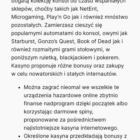
bogatą kolekcję konsol od czasu wspaniałych
sklepów, choćby takich jak NetEnt,
Microgaming, Play’n Go jak i również mnóstwo
pozostałych. Zamierzasz cieszyć się
popularnymi automatami do konsol, owymi jak
Starburst, Gonzo’s Quest, Book of Dead jak i
również rozmaitymi grami stołowymi, w
poniższym ruletką, blackjackiem i pokerem.
Kasyno proponuje różne bonusy oraz zakupy
w celu nowatorskich i stałych internautów.
Można zagrać nieomal we wszelkie te
urządzenia hazardowe online zbytnio
finanse nadprogram dzięki początek albo
korzystając darmowe spiny,
proponowane za pośrednictwem
najistotniejsze kasyna internetowego.
Określone kasyna przedkładają bonusy z