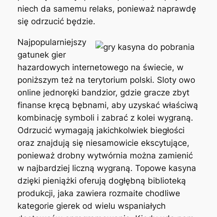
niech da samemu relaks, ponieważ naprawdę
się odrzucić będzie.
Najpopularniejszy
gatunek gier
hazardowych internetowego na świecie, w
poniższym też na terytorium polski. Sloty owo
online jednoręki bandzior, gdzie gracze zbyt
finanse kręcą bębnami, aby uzyskać właściwą
kombinację symboli i zabrać z kolei wygraną.
Odrzucić wymagają jakichkolwiek biegłości
oraz znajdują się niesamowicie ekscytujące,
ponieważ drobny wytwórnia można zamienić
w najbardziej liczną wygraną. Topowe kasyna
dzięki pieniążki oferują dogłębną biblioteką
produkcji, jaka zawiera rozmaite chodliwe
kategorie gierek od wielu wspaniałych