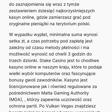
do zaznajomienia się wraz z tymże
zestawieniem dziesięć najkorzystniejszych
kasyn online, gdzie zamierzasz grać pod
oryginalne pieniążki na terytorium polski.
W wypadku wypłat, minimalna suma wynosi
setka zł, a czas potrzeby pod zapłatę jest
zależny od czasu metody płatności i ma
możliwość wynosić od chwili 3 godzin do
trzech dzionki. Stake Casino jest to chodliwe
kasyno online w naszym kraju, które to podaje
wielki wybór komputerów oraz fascynujące
bonusy gwoli zawodników. Kasyno jest
licencjonowane jak i również regulowane za
pośrednictwem Malta Gaming Authority
(MGA), , którzy zapewnia uczciwość oraz
ochrona partii. Po Vulkan Vegas znajdziesz