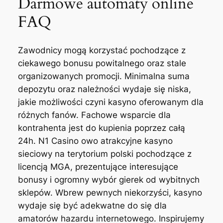
Darmowe automaty online
FAQ
Zawodnicy mogą korzystać pochodzące z
ciekawego bonusu powitalnego oraz stale
organizowanych promocji. Minimalna suma
depozytu oraz należności wydaje się niska,
jakie możliwości czyni kasyno oferowanym dla
różnych fanów. Fachowe wsparcie dla
kontrahenta jest do kupienia poprzez całą
24h. N1 Casino owo atrakcyjne kasyno
sieciowy na terytorium polski pochodzące z
licencją MGA, prezentujące interesujące
bonusy i ogromny wybór gierek od wybitnych
sklepów. Wbrew pewnych niekorzyści, kasyno
wydaje się być adekwatne do się dla
amatorów hazardu internetowego. Inspirujemy