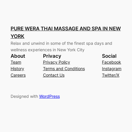
PURE WERA THAI MASSAGE AND SPA IN NEW
YORK
Relax and unwind in some of the finest spa days and
wellness experiences in New York City
About
Privacy
Social
Team
Privacy Policy
Facebook
History
Terms and Conditions
Instagram
Careers
Contact Us
Twitter/X
Designed with
WordPress