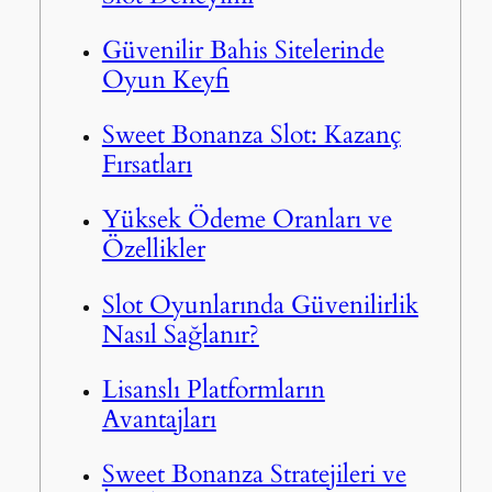
Güvenilir Bahis Sitelerinde
Oyun Keyfi
Sweet Bonanza Slot: Kazanç
Fırsatları
Yüksek Ödeme Oranları ve
Özellikler
Slot Oyunlarında Güvenilirlik
Nasıl Sağlanır?
Lisanslı Platformların
Avantajları
Sweet Bonanza Stratejileri ve