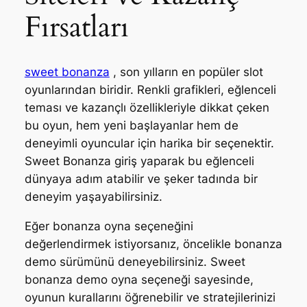
Fırsatları
sweet bonanza
, son yılların en popüler slot
oyunlarından biridir. Renkli grafikleri, eğlenceli
teması ve kazançlı özellikleriyle dikkat çeken
bu oyun, hem yeni başlayanlar hem de
deneyimli oyuncular için harika bir seçenektir.
Sweet Bonanza giriş yaparak bu eğlenceli
dünyaya adım atabilir ve şeker tadında bir
deneyim yaşayabilirsiniz.
Eğer bonanza oyna seçeneğini
değerlendirmek istiyorsanız, öncelikle bonanza
demo sürümünü deneyebilirsiniz. Sweet
bonanza demo oyna seçeneği sayesinde,
oyunun kurallarını öğrenebilir ve stratejilerinizi