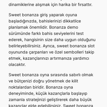
dinamiklerine alışmak için harika bir fırsattır.
Sweet bonanza giriş yaparak oyuna
başladığınızda, bahislerinizi dikkatlice
planlamak önemlidir. Bonanza demo
sürümünde farklı bahis seviyelerini test
ederek, hangisinin size daha uygun olduğunu
belirleyebilirsiniz. Ayrıca, sweet bonanza slot
oyununda çarpanları ve özel sembolleri takip
etmek, kazançlarınızı artırmanıza yardımcı
olacaktır.
Sweet bonanza oyna sırasında sabırlı olmak
ve bütçenizi doğru yönetmek de kilit
noktalardan biridir. Bonanza oyna
deneyiminde, küçük kazançlarla başlayıp
zamanla stratejinizi geliştirerek daha büyük
kazançlar elde edebilirsiniz. Sweet bonanza