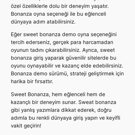
özel özelliklerle dolu bir deneyim yaşatır.
Bonanza oyna seçeneği ile bu eğlenceli
dünyaya adım atabilirsiniz.
Eğer sweet bonanza demo oyna seçeneğini
tercih ederseniz, gerçek para harcamadan
oyunun tadını çıkarabilirsiniz. Ayrıca, sweet
bonanza giriş yaparak güvenilir sitelerde bu
oyunu oynayabilir ve kazanç elde edebilirsiniz.
Bonanza demo sürümü, strateji geliştirmek için
harika bir fırsattır.
Sweet Bonanza, hem eğlenceli hem de
kazançlı bir deneyim sunar. Sweat bonanza
gibi yanlış yazımlara dikkat ederek, doğru
adımla bu renkli dünyaya giriş yapın ve keyifli
vakit geçirin!