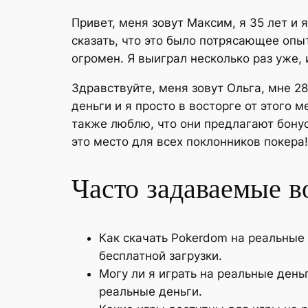
Привет, меня зовут Максим, я 35 лет и 
сказать, что это было потрясающее опы
огромен. Я выиграл несколько раз уже,
Здравствуйте, меня зовут Ольга, мне 2
деньги и я просто в восторге от этого м
также люблю, что они предлагают бонус
это место для всех поклонников покера!
Часто задаваемые 
Как скачать Pokerdom на реальные
бесплатной загрузки.
Могу ли я играть на реальные день
реальные деньги.