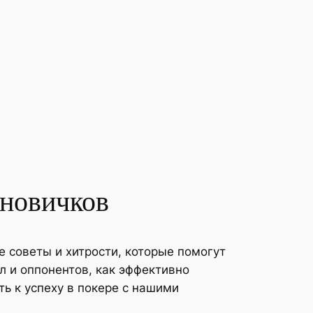
 новичков
е советы и хитрости, которые помогут
л и оппонентов, как эффективно
уть к успеху в покере с нашими