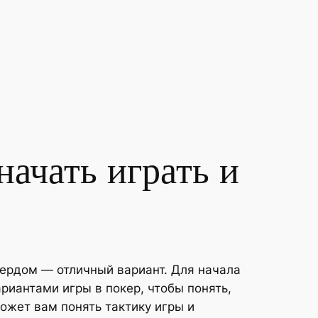
начать играть и
окердом — отличный вариант. Для начала
риантами игры в покер, чтобы понять,
может вам понять тактику игры и