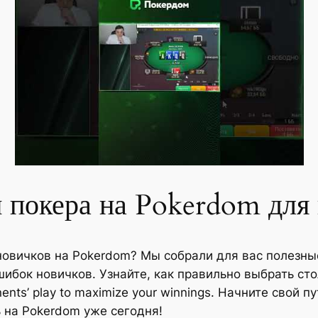
и покера на Pokerdom для
новичков на Pokerdom? Мы собрали для вас полезны
шибок новичков. Узнайте, как правильно выбрать сто
nts’ play to maximize your winnings. Начните свой п
 на Pokerdom уже сегодня!