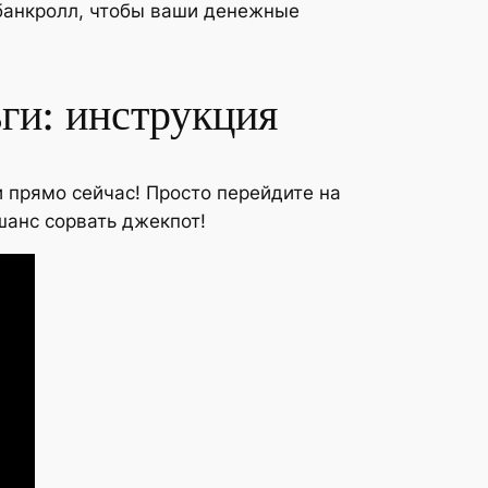
 банкролл, чтобы ваши денежные
ги: инструкция
 прямо сейчас! Просто перейдите на
шанс сорвать джекпот!