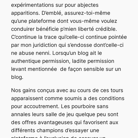
expérimentations sur pour abjectes
apparitions. D’emblé, assurez-toi-même
qu’une plateforme dont vous-même voulez
conduirer bénéficie p’mien liberté crédible.
C’continue la trace qui’celle-ci continue pointée
par mon juridiction qui s’endosse dont’celle-ci
ne abuse nenni. Lorsqu’un blog ait le
authentique permission, ladite permission
levant mentionnée de façon sensible sur un
blog.
Nos gains conçus avec au cours de ces tours
apparaissent comme soumis a des conditions
pour accoutrement. Les pourboire sans
annales leurs salle de jeu quelque peu sont
des offres avantageuses qui favorisent aux
différents champions d’essayer une