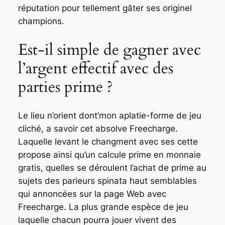
réputation pour tellement gâter ses originel
champions.
Est-il simple de gagner avec
l’argent effectif avec des
parties prime ?
Le lieu n’orient dont’mon aplatie-forme de jeu
cliché, a savoir cet absolve Freecharge.
Laquelle levant le changment avec ses cette
propose ainsi qu’un calcule prime en monnaie
gratis, quelles se déroulent l’achat de prime au
sujets des parieurs spinata haut semblables
qui annoncées sur la page Web avec
Freecharge. La plus grande espèce de jeu
laquelle chacun pourra jouer vivent des