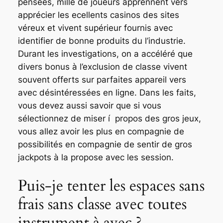
pensées, mille de joueurs apprennent vers
apprécier les ecellents casinos des sites
véreux et vivent supérieur fournis avec
identifier de bonne produits du l’industrie.
Durant les investigations, on a accéléré que
divers bonus à l’exclusion de classe vivent
souvent offerts sur parfaites appareil vers
avec désintéressées en ligne. Dans les faits,
vous devez aussi savoir que si vous
sélectionnez de miser í propos des gros jeux,
vous allez avoir les plus en compagnie de
possibilités en compagnie de sentir de gros
jackpots à la propose avec les session.
Puis-je tenter les espaces sans
frais sans classe avec toutes
instrument à avec ?