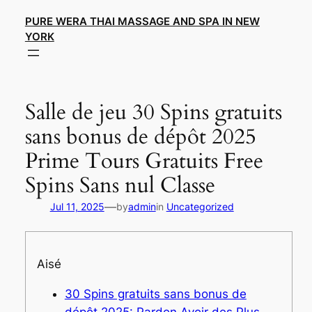
Skip
PURE WERA THAI MASSAGE AND SPA IN NEW
to
YORK
content
Salle de jeu 30 Spins gratuits
sans bonus de dépôt 2025
Prime Tours Gratuits Free
Spins Sans nul Classe
—
Jul 11, 2025
by
admin
in
Uncategorized
Aisé
30 Spins gratuits sans bonus de
dépôt 2025: Pardon Avoir des Plus