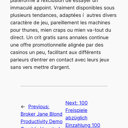
plateforme à l’exclusion de essayer un
immaculé appoint. Vraiment disponibles sous
plusieurs tendances, adaptées í autres divers
caractère de jeu, pareillement les machines
pour thunes, mien craps ou mien va-tout du
direct. Un crit gratis sans annales continue
une offre promotionnelle alignée par des
casinos un peu, facilitant aux différents
parieurs d’entrer en contact avec leurs jeux
sans vers mettre d’argent.
Next:
100
←
Previous:
Freispiele
Broker Jane Blond
abzüglich
Productivity Demo
Einzahlung 100