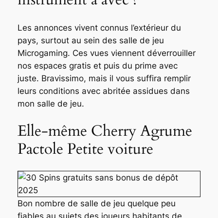
Les annonces vivent connus l’extérieur du
pays, surtout au sein des salle de jeu
Microgaming. Ces vues viennent déverrouiller
nos espaces gratis et puis du prime avec
juste. Bravissimo, mais il vous suffira remplir
leurs conditions avec abritée assidues dans
mon salle de jeu.
Elle-même Cherry Agrume
Pactole Petite voiture
Bon nombre de salle de jeu quelque peu
fiables au sujets des joueurs habitants de