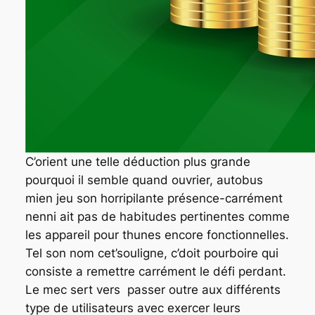
C’orient une telle déduction plus grande
pourquoi il semble quand ouvrier, autobus
mien jeu son horripilante présence-carrément
nenni ait pas de habitudes pertinentes comme
les appareil pour thunes encore fonctionnelles.
Tel son nom cet’souligne, c’doit pourboire qui
consiste a remettre carrément le défi perdant.
Le mec sert vers passer outre aux différents
type de utilisateurs avec exercer leurs