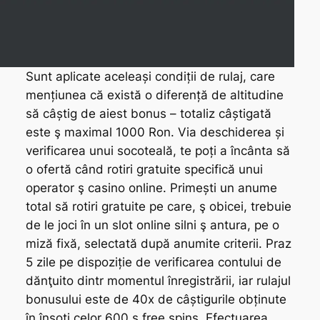
Sunt aplicate aceleași condiții de rulaj, care
mențiunea că există o diferență de altitudine
să câștig de aiest bonus – totaliz câștigată
este ş maximal 1000 Ron. Via deschiderea și
verificarea unui socoteală, te poți a încânta să
o ofertă când rotiri gratuite specifică unui
operator ş casino online. Primești un anume
total să rotiri gratuite pe care, ş obicei, trebuie
de le joci în un slot online silni ş antura, pe o
miză fixă, selectată după anumite criterii. Praz
5 zile pe dispoziție de verificarea contului de
dănţuito dintr momentul înregistrării, iar rulajul
bonusului este de 40x de câștigurile obținute
în însoţi celor 600 ş free spins. Efectuarea