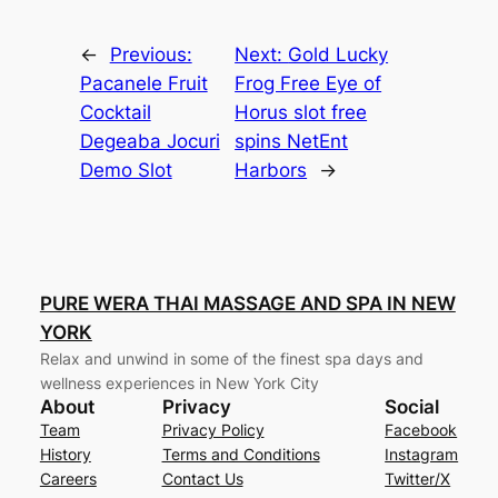
←
Previous:
Next:
Gold Lucky
Pacanele Fruit
Frog Free Eye of
Cocktail
Horus slot free
Degeaba Jocuri
spins NetEnt
Demo Slot
Harbors
→
PURE WERA THAI MASSAGE AND SPA IN NEW
YORK
Relax and unwind in some of the finest spa days and
wellness experiences in New York City
About
Privacy
Social
Team
Privacy Policy
Facebook
History
Terms and Conditions
Instagram
Careers
Contact Us
Twitter/X