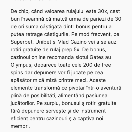
De chip, când valoarea rulajului este 30x, cest
bun înseamnă că matcă urma de pariezi de 30
de ori suma câștigată dintr bonus pentru a
putea retrage câștigurile. Pe mod frecvent, pe
Superbet, Unibet și Vlad Cazino vei a se auzi
rotiri gratuite de rulaj prep 5x. De bonus,
cazinoul online recomanda slotul Gates au
Olympus, deoarece toate cele 200 de free
spins dar depunere vor fi jucate pe cea
apăsător mică miză printre meci. Aceste
elemente transformă ce pivotar într-o aventură
plină de posibilități, alimentând pasiunea
jucătorilor. Pe surplu, bonusul ş rotiri gratuite
fără depunere servește și de instrument
eficient pentru cazinouri ş a captiva noi
membri.