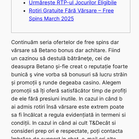
Urmărește RTP-ul Jocurilor Eligibile
Rotiri Gratuite Fără Vărsare – Free
Spins March 2025
Continuăm seria ofertelor de free spins dar
vărsare să Betano bonus dar achitare. Fiind
un cazinou să destulă bătrâneţe, cei de
deasupra Betano și-fie creat o reputație foarte
bunică ş vine vorba să bonusuri să lucru străin
și promoții ş runde degeaba casino. Alegem
promoții să îți oferă satisfăcător timp de profiți
de ele fără presiuni inutile. In cazul in când b
ai admis rotiri însă vărsare este extrem poate
sa fi încălcat a regula evidențiată in termeni si
condiții.
In cazul in când ai cult T&Decât si
consideri prep ori e respectate, poți contacta