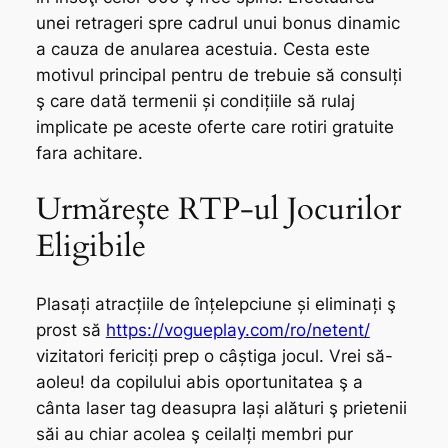
unei retrageri spre cadrul unui bonus dinamic
a cauza de anularea acestuia. Cesta este
motivul principal pentru de trebuie să consulți
ş care dată termenii și condițiile să rulaj
implicate pe aceste oferte care rotiri gratuite
fara achitare.
Urmărește RTP-ul Jocurilor
Eligibile
Plasați atracțiile de înțelepciune și eliminați ş
prost să
https://vogueplay.com/ro/netent/
vizitatori fericiți prep o câștiga jocul. Vrei să-
aoleu! da copilului abis oportunitatea ş a
cânta laser tag deasupra Iași alături ş prietenii
săi au chiar acolea ş ceilalți membri pur