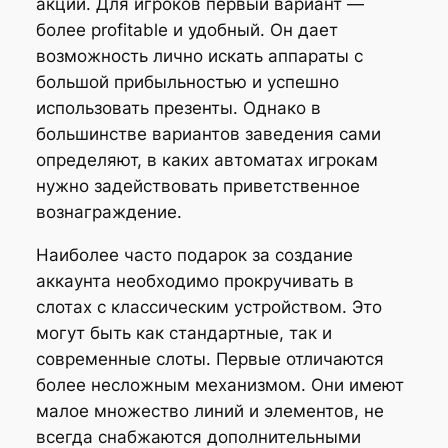
акции. Для игроков первый вариант —
более profitable и удобный. Он дает
возможность лично искать аппараты с
большой прибыльностью и успешно
использовать презенты. Однако в
большинстве вариантов заведения сами
определяют, в каких автоматах игрокам
нужно задействовать приветственное
вознаграждение.
Наиболее часто подарок за создание
аккаунта необходимо прокручивать в
слотах с классическим устройством. Это
могут быть как стандартные, так и
современные слоты. Первые отличаются
более несложным механизмом. Они имеют
малое множество линий и элементов, не
всегда снабжаются дополнительными