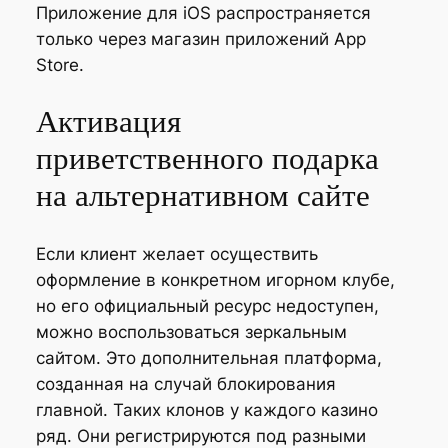
Приложение для iOS распространяется
только через магазин приложений App
Store.
Активация
приветственного подарка
на альтернативном сайте
Если клиент желает осуществить
оформление в конкретном игорном клубе,
но его официальный ресурс недоступен,
можно воспользоваться зеркальным
сайтом. Это дополнительная платформа,
созданная на случай блокирования
главной. Таких клонов у каждого казино
ряд. Они регистрируются под разными