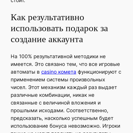
стоит.
Как результативно
использовать подарок за
создание аккаунта
На 100% результативной методики не
имеется. Это связано тем, что все игровые
автоматы в
саsino комета
функционируют с
применением системы произвольных
чисел. Этот механизм каждый раз выдает
различные комбинации, никак не
связанные с величиной вложения и
прошлыми исходами. Соответственно,
предсказать, насколько успешным будет
использование бонуса невозможно. Игроки