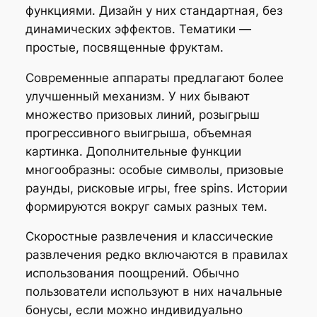
функциями. Дизайн у них стандартная, без
динамических эффектов. Тематики —
простые, посвященные фруктам.
Современные аппараты предлагают более
улучшенный механизм. У них бывают
множество призовых линий, розыгрыш
прогрессивного выигрыша, объемная
картинка. Дополнительные функции
многообразны: особые символы, призовые
раунды, рисковые игры, free spins. Истории
формируются вокруг самых разных тем.
Скоростные развлечения и классические
развлечения редко включаются в правилах
использования поощрений. Обычно
пользователи используют в них начальные
бонусы, если можно индивидуально