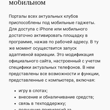
мобильном
Порталы всех актуальных клубов
приспособлены под мобильные гаджеты.
Для доступа с iPhone или мобильного
достаточно активировать площадку в
программе, нажав по рабочей адресу. В ту
же момент осуществится запуск
адаптивной вариации. Это модификация
официального сайта, настроенный с учетом
специфики актуальных телефонов. В нем
представлены все возможности и функции,
представленные с компьютера, включая:
игру в слотах;
внесение и обналичивание средств;
связь в техподдержку;
получение привилегий за