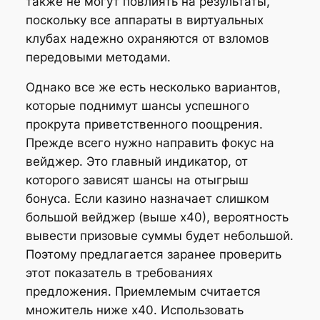
также не могут повлиять на результаты,
поскольку все аппараты в виртуальных
клубах надежно охраняются от взломов
передовыми методами.
Однако все же есть несколько вариантов,
которые поднимут шансы успешного
прокрута приветственного поощрения.
Прежде всего нужно направить фокус на
вейджер. Это главный индикатор, от
которого зависят шансы на отыгрыш
бонуса. Если казино назначает слишком
большой вейджер (выше х40), вероятность
вывести призовые суммы будет небольшой.
Поэтому предлагается заранее проверить
этот показатель в требованиях
предложения. Приемлемым считается
множитель ниже х40. Использовать