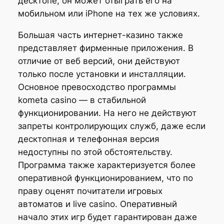
десктопе, он может отыграть его на
мобильном или iPhone на тех же условиях.
Большая часть интернет-казино также
представляет фирменные приложения. В
отличие от веб версий, они действуют
только после установки и инсталляции.
Основное превосходство программы
kometa casino — в стабильной
функционировании. На него не действуют
запреты контролирующих служб, даже если
десктопная и телефонная версия
недоступны по этой обстоятельству.
Программа также характеризуется более
оперативной функционированием, что по
праву оценят почитатели игровых
автоматов и live casino. Оперативный
начало этих игр будет гарантирован даже