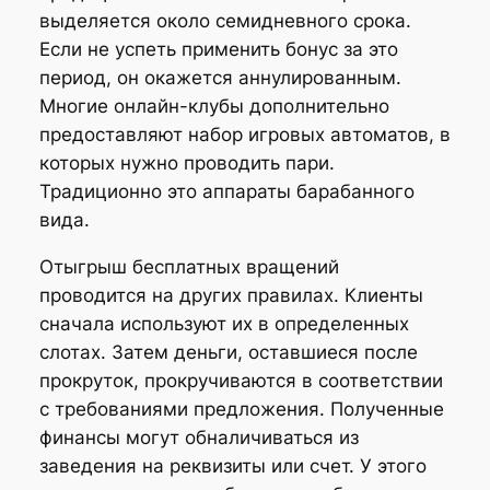
выделяется около семидневного срока.
Если не успеть применить бонус за это
период, он окажется аннулированным.
Многие онлайн-клубы дополнительно
предоставляют набор игровых автоматов, в
которых нужно проводить пари.
Традиционно это аппараты барабанного
вида.
Отыгрыш бесплатных вращений
проводится на других правилах. Клиенты
сначала используют их в определенных
слотах. Затем деньги, оставшиеся после
прокруток, прокручиваются в соответствии
с требованиями предложения. Полученные
финансы могут обналичиваться из
заведения на реквизиты или счет. У этого