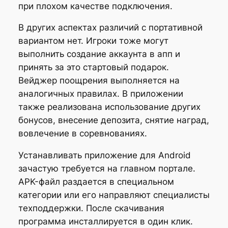
при плохом качестве подключения.
В других аспектах различий с портативной
вариантом нет. Игроки тоже могут
выполнить создание аккаунта в апп и
принять за это стартовый подарок.
Вейджер поощрения выполняется на
аналогичных правилах. В приложении
также реализована использование других
бонусов, внесение депозита, снятие наград,
вовлечение в соревнованиях.
Устанавливать приложение для Android
зачастую требуется на главном портале.
APK-файл раздается в специальном
категории или его направляют специалисты
техподдержки. После скачивания
программа инсталлируется в один клик.