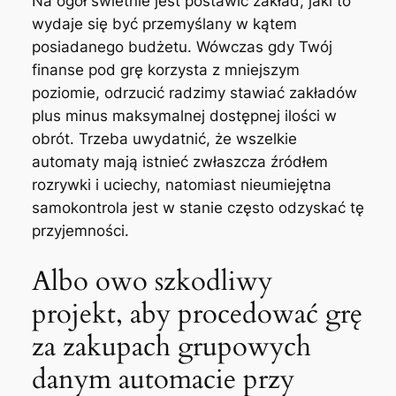
Na ogół świetnie jest postawić zakład, jaki to
wydaje się być przemyślany w kątem
posiadanego budżetu. Wówczas gdy Twój
finanse pod grę korzysta z mniejszym
poziomie, odrzucić radzimy stawiać zakładów
plus minus maksymalnej dostępnej ilości w
obrót. Trzeba uwydatnić, że wszelkie
automaty mają istnieć zwłaszcza źródłem
rozrywki i uciechy, natomiast nieumiejętna
samokontrola jest w stanie często odzyskać tę
przyjemności.
Albo owo szkodliwy
projekt, aby procedować grę
za zakupach grupowych
danym automacie przy