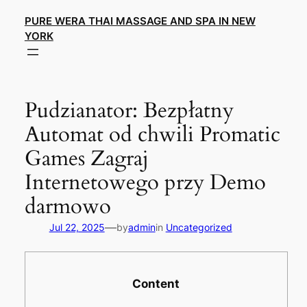
Skip
PURE WERA THAI MASSAGE AND SPA IN NEW
to
YORK
content
Pudzianator: Bezpłatny
Automat od chwili Promatic
Games Zagraj
Internetowego przy Demo
darmowo
—
Jul 22, 2025
by
admin
in
Uncategorized
Content