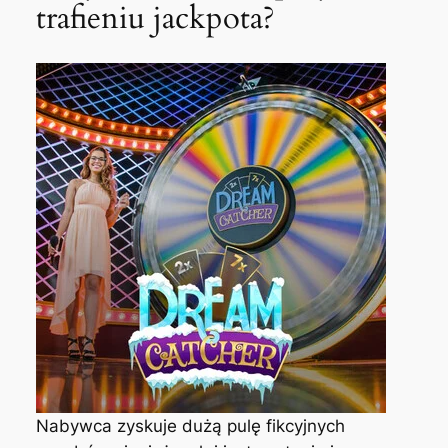
trafieniu jackpota?
Nabywca zyskuje dużą pulę fikcyjnych