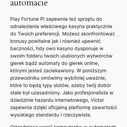
automacie
Play Fortune Pl zapewnia też sprzętu do
odnalezienia właściwego kasyna praktycznie
do Twoich preferencji. Możesz skonfrontować
bonusy powitalne jak i również upewnić
baczności, hdy owo kasyno dysponuje w
swoim folderu twoich ulubionych wytwórców
gierek bądź automaty do gierek online,
którymi jesteś zaciekawiony. W poniższym
przewodniku omówimy wybitniej uważnie,
które to będą typy slotów, ażeby twój dobór
stale był uzasadniony. Jako profesjonalista w
dziedzinie hazardu internetowego, Victor
zapewnia dzięki oficjalną platformę zawartości
wysokiego standardu i rzeczywiste.
Odgadniesz wersji komputerów w automatach