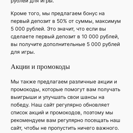
рублей для игры.
Кроме того, мы предлагаем бонус на
первый депозит в 50% от суммы, максимум
5 000 рублей. Это значит, что если вы
сделаете первый депозит в 10 000 рублей,
вы получите дополнительные 5 000 рублей
для игры.
Акции и промокоды
Мы также предлагаем различные акции и
промокоды, которые помогут вам получать
выигрыши и улучшать свои шансы на
победу. Наш сайт регулярно обновляет
список акций и промокодов, поэтому мы
рекомендуем вам регулярно посещать наш
сайт, чтобы не пропустить ничего важного.