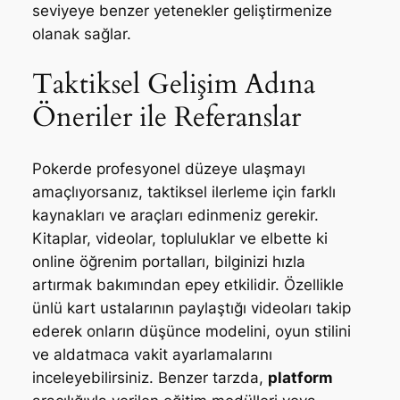
seviyeye benzer yetenekler geliştirmenize
olanak sağlar.
Taktiksel Gelişim Adına
Öneriler ile Referanslar
Pokerde profesyonel düzeye ulaşmayı
amaçlıyorsanız, taktiksel ilerleme için farklı
kaynakları ve araçları edinmeniz gerekir.
Kitaplar, videolar, topluluklar ve elbette ki
online öğrenim portalları, bilginizi hızla
artırmak bakımından epey etkilidir. Özellikle
ünlü kart ustalarının paylaştığı videoları takip
ederek onların düşünce modelini, oyun stilini
ve aldatmaca vakit ayarlamalarını
inceleyebilirsiniz. Benzer tarzda,
platform