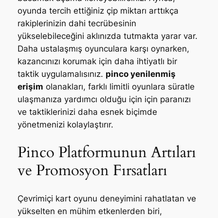
oyunda tercih ettiğiniz çip miktarı arttıkça
rakiplerinizin dahi tecrübesinin
yükselebileceğini aklınızda tutmakta yarar var.
Daha ustalaşmış oyunculara karşı oynarken,
kazancınızı korumak için daha ihtiyatlı bir
taktik uygulamalısınız.
pinco yenilenmiş
erişim
olanakları, farklı limitli oyunlara süratle
ulaşmanıza yardımcı olduğu için için paranızı
ve taktiklerinizi daha esnek biçimde
yönetmenizi kolaylaştırır.
Pinco Platformunun Artıları
ve Promosyon Fırsatları
Çevrimiçi kart oyunu deneyimini rahatlatan ve
yükselten en mühim etkenlerden biri,