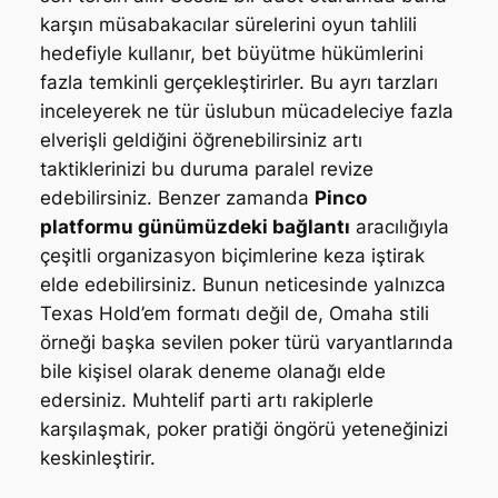
karşın müsabakacılar sürelerini oyun tahlili
hedefiyle kullanır, bet büyütme hükümlerini
fazla temkinli gerçekleştirirler. Bu ayrı tarzları
inceleyerek ne tür üslubun mücadeleciye fazla
elverişli geldiğini öğrenebilirsiniz artı
taktiklerinizi bu duruma paralel revize
edebilirsiniz. Benzer zamanda
Pinco
platformu günümüzdeki bağlantı
aracılığıyla
çeşitli organizasyon biçimlerine keza iştirak
elde edebilirsiniz. Bunun neticesinde yalnızca
Texas Hold’em formatı değil de, Omaha stili
örneği başka sevilen poker türü varyantlarında
bile kişisel olarak deneme olanağı elde
edersiniz. Muhtelif parti artı rakiplerle
karşılaşmak, poker pratiği öngörü yeteneğinizi
keskinleştirir.