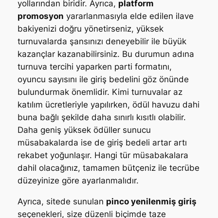
yollarından biridir. Ayrıca,
platform
promosyon
yararlanmasıyla elde edilen ilave
bakiyenizi doğru yönetirseniz, yüksek
turnuvalarda şansınızı deneyebilir ile büyük
kazançlar kazanabilirsiniz. Bu durumun adına
turnuva tercihi yaparken parti formatını,
oyuncu sayısını ile giriş bedelini göz önünde
bulundurmak önemlidir. Kimi turnuvalar az
katılım ücretleriyle yapılırken, ödül havuzu dahi
buna bağlı şekilde daha sınırlı kısıtlı olabilir.
Daha geniş yüksek ödüller sunucu
müsabakalarda ise de giriş bedeli artar artı
rekabet yoğunlaşır. Hangi tür müsabakalara
dahil olacağınız, tamamen bütçeniz ile tecrübe
düzeyinize göre ayarlanmalıdır.
Ayrıca, sitede sunulan
pinco yenilenmiş giriş
seçenekleri, size düzenli biçimde taze