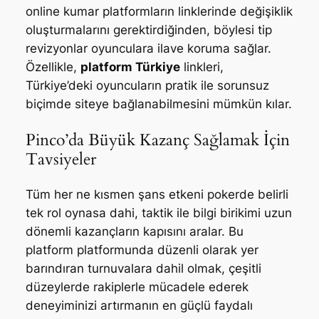
online kumar platformların linklerinde değişiklik
oluşturmalarını gerektirdiğinden, böylesi tip
revizyonlar oyunculara ilave koruma sağlar.
Özellikle,
platform Türkiye
linkleri,
Türkiye’deki oyuncuların pratik ile sorunsuz
biçimde siteye bağlanabilmesini mümkün kılar.
Pinco’da Büyük Kazanç Sağlamak İçin
Tavsiyeler
Tüm her ne kısmen şans etkeni pokerde belirli
tek rol oynasa dahi, taktik ile bilgi birikimi uzun
dönemli kazançların kapısını aralar. Bu
platform platformunda düzenli olarak yer
barındıran turnuvalara dahil olmak, çeşitli
düzeylerde rakiplerle mücadele ederek
deneyiminizi artırmanın en güçlü faydalı