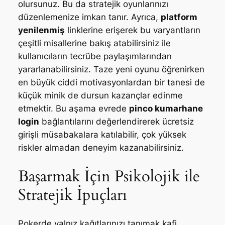
olursunuz. Bu da stratejik oyunlarınızı
düzenlemenize imkan tanır. Ayrıca,
platform
yenilenmiş
linklerine erişerek bu varyantların
çeşitli misallerine bakış atabilirsiniz ile
kullanıcıların tecrübe paylaşımlarından
yararlanabilirsiniz. Taze yeni oyunu öğrenirken
en büyük ciddi motivasyonlardan bir tanesi de
küçük minik de dursun kazançlar edinme
etmektir. Bu aşama evrede
pinco kumarhane
login
bağlantılarını değerlendirerek ücretsiz
girişli müsabakalara katılabilir, çok yüksek
riskler almadan deneyim kazanabilirsiniz.
Başarmak İçin Psikolojik ile
Stratejik İpuçları
Pokerde yalnız kağıtlarınızı tanımak kafi