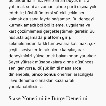
bulundurmalısınız. Her zaman büyük mizra
yatırmak seni az zaman içinde parti dışına yok
edebilir; büsbütün tersi sürekli çekimser
kalmak da sana fayda sağlamaz. Bu dengeyi
kurmak amaçlı bol bol izleme, uygulama ve
kart çözümlemesi gerçekleştirmek gerekir. Bu
hususta aşamada
platform giriş
sekmelerinden farklı turnuvalara katılmak, çok
çeşitli seviyelerde rakiplerle karşılaşarak
deneyiminizi yükseltmek bakımından yararlıdır.
Şayet yüksek müsabakalara girme düşüncesi
seni geriyorsa, düşük limitli masalarda
dinlenebilir,
pinco bonus
önerileri aracılığıyla
ilave deneme olanakları kazanarak
yararlanabilirsiniz.
Stake Yönetimi ile Bütçe Denetimi