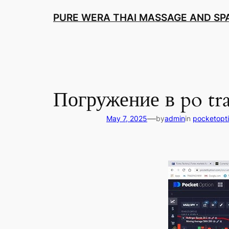
Skip
PURE WERA THAI MASSAGE AND SPA
to
content
Погружение в po tr
—
May 7, 2025
by
admin
in
pocketopti