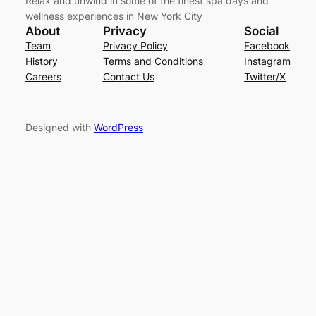
Relax and unwind in some of the finest spa days and
wellness experiences in New York City
About
Privacy
Social
Team
Privacy Policy
Facebook
History
Terms and Conditions
Instagram
Careers
Contact Us
Twitter/X
Designed with
WordPress