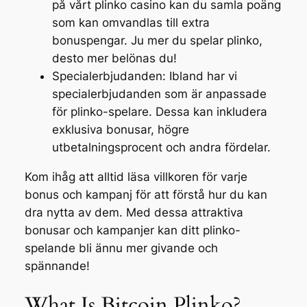
på vårt plinko casino kan du samla poäng
som kan omvandlas till extra
bonuspengar. Ju mer du spelar plinko,
desto mer belönas du!
Specialerbjudanden: Ibland har vi
specialerbjudanden som är anpassade
för plinko-spelare. Dessa kan inkludera
exklusiva bonusar, högre
utbetalningsprocent och andra fördelar.
Kom ihåg att alltid läsa villkoren för varje
bonus och kampanj för att förstå hur du kan
dra nytta av dem. Med dessa attraktiva
bonusar och kampanjer kan ditt plinko-
spelande bli ännu mer givande och
spännande!
What Is Bitcoin Plinko?