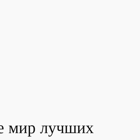
е мир лучших