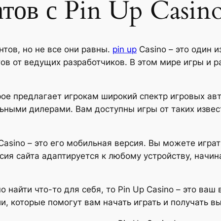
тов с Pin Up Casin
нтов, но не все они равны.
pin up
Casino – это один 
в от ведущих разработчиков. В этом мире игры и р
торое предлагает игрокам широкий спектр игровых а
льными дилерами. Вам доступны игры от таких извест
asino – это его мобильная версия. Вы можете играт
рсия сайта адаптируется к любому устройству, начин
 найти что-то для себя, то Pin Up Casino – это ва
ии, которые помогут вам начать играть и получать в