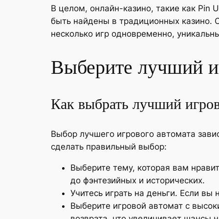
В целом, онлайн-казино, такие как Pin
быть найдены в традиционных казино. О
несколько игр одновременно, уникальны
Выберите лучший иг
Как выбрать лучший игров
Выбор лучшего игрового автомата завис
сделать правильный выбор:
Выберите тему, которая вам нравит
до фэнтезийных и исторических.
Учитесь играть на деньги. Если вы 
Выберите игровой автомат с высок
возврата, что увеличивает шансы 