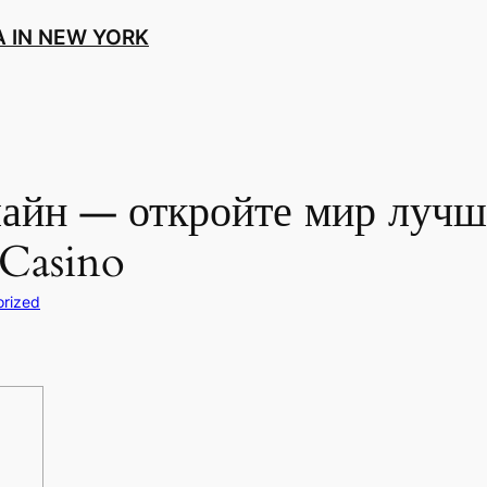
 IN NEW YORK
айн — откройте мир лучш
 Casino
rized