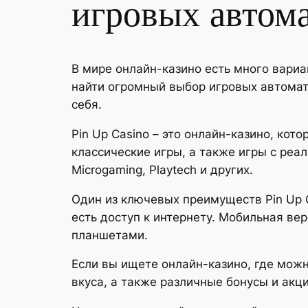
игровых автома
В мире онлайн-казино есть много вариа
найти огромный выбор игровых автомато
себя.
Pin Up Casino – это онлайн-казино, ко
классические игры, а также игры с реа
Microgaming, Playtech и других.
Один из ключевых преимуществ Pin Up C
есть доступ к интернету. Мобильная ве
планшетами.
Если вы ищете онлайн-казино, где можно
вкуса, а также различные бонусы и акц