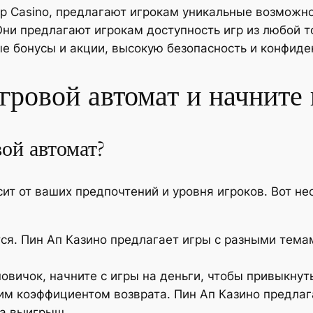
 Up Casino, предлагают игрокам уникальные возможн
ни предлагают игрокам доступность игр из любой т
е бонусы и акции, высокую безопасность и конфиде
ровой автомат и начните 
ой автомат?
ит от ваших предпочтений и уровня игроков. Вот не
ся. Пин Ап Казино предлагает игры с разными тема
новичок, начните с игры на деньги, чтобы привыкнут
им коэффициентом возврата. Пин Ап Казино предла
на выигрыш.