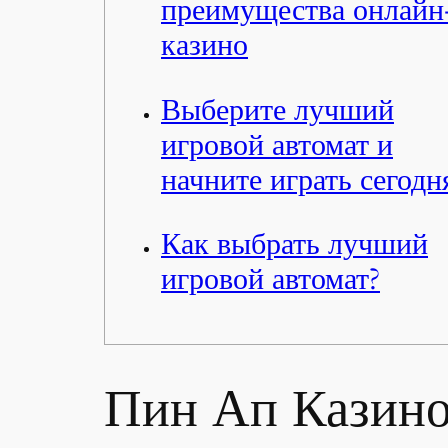
преимущества онлайн
казино
Выберите лучший
игровой автомат и
начните играть сегодн
Как выбрать лучший
игровой автомат?
Пин Ап Казино