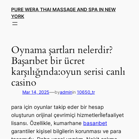
Skip
PURE WERA THAI MASSAGE AND SPA IN NEW
to
YORK
content
Oynama şartları nelerdir?
Başarıbet bir ücret
karşılığında:oyun serisi canlı
casino
—
Mar 14, 2025
by
admin
in
10650_tr
para için oyunlar takip eder bir hesap
oluşturun orijinal çevrimiçi hizmetlerİlefaaliyet
lisansı. Özellikle, kumarhane
basarıbet
garantiler kişisel bilgilerin korunması ve para