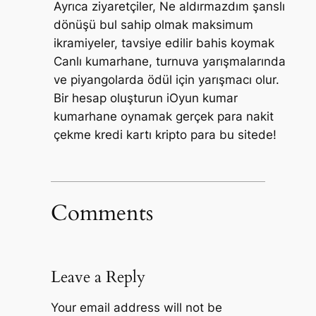
Ayrıca ziyaretçiler, Ne aldırmazdım şanslı
dönüşü bul sahip olmak maksimum
ikramiyeler, tavsiye edilir bahis koymak
Canlı kumarhane, turnuva yarışmalarında
ve piyangolarda ödül için yarışmacı olur.
Bir hesap oluşturun iOyun kumar
kumarhane oynamak gerçek para nakit
çekme kredi kartı kripto para bu sitede!
Comments
Leave a Reply
Your email address will not be