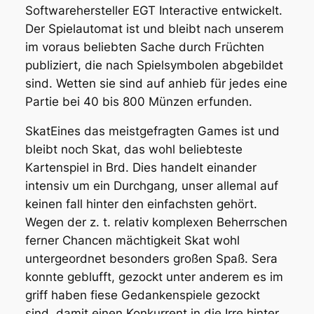
Softwarehersteller EGT Interactive entwickelt.
Der Spielautomat ist und bleibt nach unserem
im voraus beliebten Sache durch Früchten
publiziert, die nach Spielsymbolen abgebildet
sind. Wetten sie sind auf anhieb für jedes eine
Partie bei 40 bis 800 Münzen erfunden.
SkatEines das meistgefragten Games ist und
bleibt noch Skat, das wohl beliebteste
Kartenspiel in Brd. Dies handelt einander
intensiv um ein Durchgang, unser allemal auf
keinen fall hinter den einfachsten gehört.
Wegen der z. t. relativ komplexen Beherrschen
ferner Chancen mächtigkeit Skat wohl
untergeordnet besonders großen Spaß. Sera
konnte geblufft, gezockt unter anderem es im
griff haben fiese Gedankenspiele gezockt
sind, damit einen Konkurrent in die Irre hinter