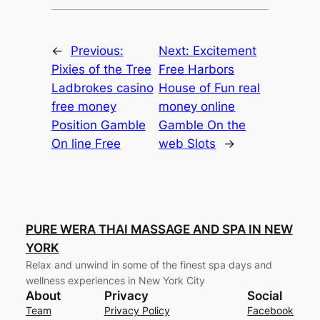
←
Previous:
Next:
Excitement
Pixies of the Tree
Free Harbors
Ladbrokes casino
House of Fun real
free money
money online
Position Gamble
Gamble On the
On line Free
web Slots
→
PURE WERA THAI MASSAGE AND SPA IN NEW
YORK
Relax and unwind in some of the finest spa days and
wellness experiences in New York City
About
Privacy
Social
Team
Privacy Policy
Facebook