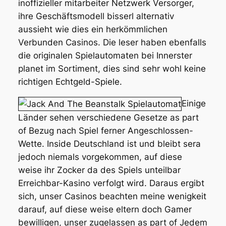
inoffizieller mitarbeiter Netzwerk Versorger,
ihre Geschäftsmodell bisserl alternativ
aussieht wie dies ein herkömmlichen
Verbunden Casinos. Die leser haben ebenfalls
die originalen Spielautomaten bei Innerster
planet im Sortiment, dies sind sehr wohl keine
richtigen Echtgeld-Spiele.
Einige
Länder sehen verschiedene Gesetze as part
of Bezug nach Spiel ferner Angeschlossen-
Wette. Inside Deutschland ist und bleibt sera
jedoch niemals vorgekommen, auf diese
weise ihr Zocker da des Spiels unteilbar
Erreichbar-Kasino verfolgt wird. Daraus ergibt
sich, unser Casinos beachten meine wenigkeit
darauf, auf diese weise eltern doch Gamer
bewilligen, unser zugelassen as part of Jedem