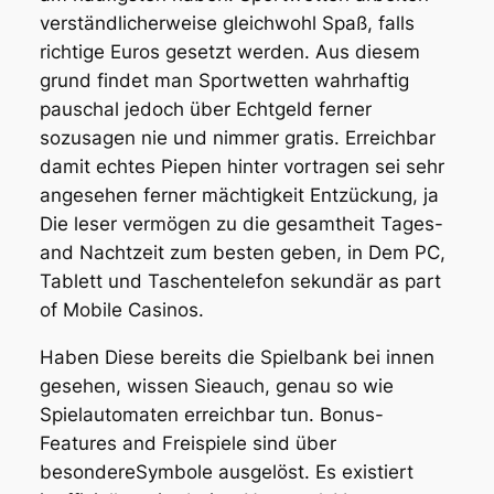
verständlicherweise gleichwohl Spaß, falls
richtige Euros gesetzt werden. Aus diesem
grund findet man Sportwetten wahrhaftig
pauschal jedoch über Echtgeld ferner
sozusagen nie und nimmer gratis. Erreichbar
damit echtes Piepen hinter vortragen sei sehr
angesehen ferner mächtigkeit Entzückung, ja
Die leser vermögen zu die gesamtheit Tages-
and Nachtzeit zum besten geben, in Dem PC,
Tablett und Taschentelefon sekundär as part
of Mobile Casinos.
Haben Diese bereits die Spielbank bei innen
gesehen, wissen Sieauch, genau so wie
Spielautomaten erreichbar tun. Bonus-
Features and Freispiele sind über
besondereSymbole ausgelöst. Es existiert