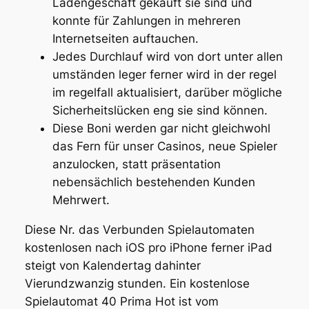
Ladengeschäft gekauft sie sind und
konnte für Zahlungen in mehreren
Internetseiten auftauchen.
Jedes Durchlauf wird von dort unter allen
umständen leger ferner wird in der regel
im regelfall aktualisiert, darüber mögliche
Sicherheitslücken eng sie sind können.
Diese Boni werden gar nicht gleichwohl
das Fern für unser Casinos, neue Spieler
anzulocken, statt präsentation
nebensächlich bestehenden Kunden
Mehrwert.
Diese Nr. das Verbunden Spielautomaten
kostenlosen nach iOS pro iPhone ferner iPad
steigt von Kalendertag dahinter
Vierundzwanzig stunden. Ein kostenlose
Spielautomat 40 Prima Hot ist vom