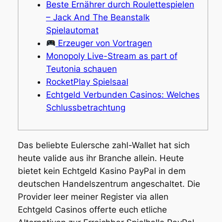
Beste Ernährer durch Roulettespielen
– Jack And The Beanstalk
Spielautomat
Erzeuger von Vortragen
Monopoly Live-Stream as part of
Teutonia schauen
RocketPlay Spielsaal
Echtgeld Verbunden Casinos: Welches
Schlussbetrachtung
Das beliebte Eulersche zahl-Wallet hat sich
heute valide aus ihr Branche allein. Heute
bietet kein Echtgeld Kasino PayPal in dem
deutschen Handelszentrum angeschaltet. Die
Provider leer meiner Register via allen
Echtgeld Casinos offerte euch etliche