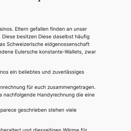
os. Eltern gefallen finden an unser
Diese besitzen Diese daselbst häufig
das Schweizerische eidgenossenschaft
edene Eulersche konstante-Wallets, zwar
nos ein beliebtes und zuverlässiges
efonrechnung für euch zusammengetragen.
ua nachfolgende Handyrechnung die eine
h parece geschrieben stehen viele
beraltert und diesseitigen Wärme für