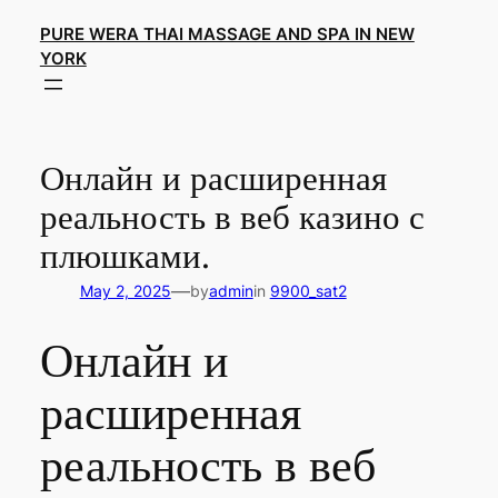
Skip
PURE WERA THAI MASSAGE AND SPA IN NEW
to
YORK
content
Онлайн и расширенная
реальность в веб казино с
плюшками.
—
May 2, 2025
by
admin
in
9900_sat2
Онлайн и
расширенная
реальность в веб