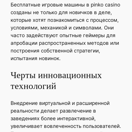
Бесплатные игровые машины в pinko casino
созданы не только для новичков в деле,
которые хотят познакомиться с процессом,
условиями, механикой и символами. Они
часто задействуют опытные геймеры для
апробации распространенных методов или
построения собственной стратегии,
испытания новинок.
Черты инновационных
технологий
Внедрение виртуальной и расширенной
реальности делает развлечение в
заведениях более интерактивной,
увеличивает вовлеченность пользователей.