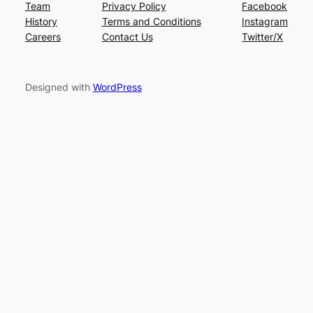
Team
Privacy Policy
Facebook
History
Terms and Conditions
Instagram
Careers
Contact Us
Twitter/X
Designed with
WordPress