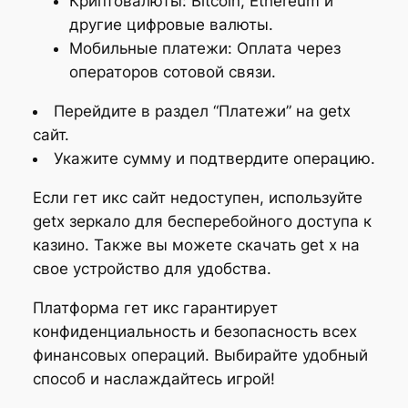
Криптовалюты: Bitcoin, Ethereum и
другие цифровые валюты.
Мобильные платежи: Оплата через
операторов сотовой связи.
Перейдите в раздел “Платежи” на getx
сайт.
Укажите сумму и подтвердите операцию.
Если гет икс сайт недоступен, используйте
getx зеркало для бесперебойного доступа к
казино. Также вы можете скачать get x на
свое устройство для удобства.
Платформа гет икс гарантирует
конфиденциальность и безопасность всех
финансовых операций. Выбирайте удобный
способ и наслаждайтесь игрой!