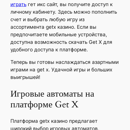
играть
гет икс сайт, вы получите доступ к
личному кабинету. Здесь можно пополнить
счет и выбрать любую игру из
ассортимента getx казино. Если вы
предпочитаете мобильные устройства,
доступна возможность скачать Get X для
удобного доступа к платформе.
Теперь вы готовы наслаждаться азартными
играми на get x. Удачной игры и больших
выигрышей!
Игровые автоматы на
платформе Get X
Платформа getx казино предлагает
широкий выбор игровых автоматов,