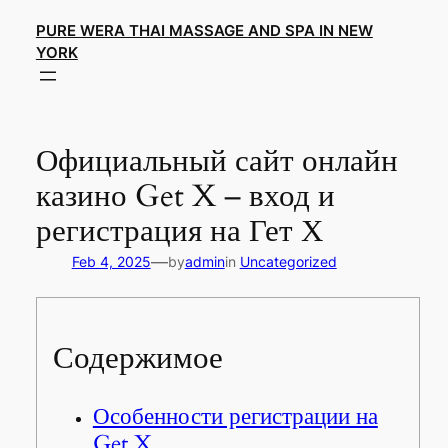
Skip
PURE WERA THAI MASSAGE AND SPA IN NEW
to
YORK
content
Официальный сайт онлайн
казино Get X – вход и
регистрация на Гет Х
—
Feb 4, 2025
by
admin
in
Uncategorized
Содержимое
Особенности регистрации на
Get X