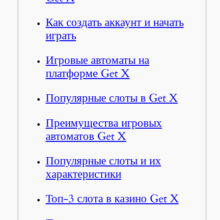
Как создать аккаунт и начать
играть
Игровые автоматы на
платформе Get X
Популярные слоты в Get X
Преимущества игровых
автоматов Get X
Популярные слоты и их
характеристики
Топ-3 слота в казино Get X