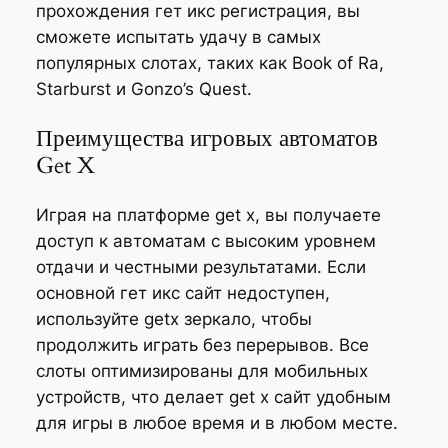
прохождения гет икс регистрация, вы
сможете испытать удачу в самых
популярных слотах, таких как Book of Ra,
Starburst и Gonzo’s Quest.
Преимущества игровых автоматов
Get X
Играя на платформе get x, вы получаете
доступ к автоматам с высоким уровнем
отдачи и честными результатами. Если
основной гет икс сайт недоступен,
используйте getx зеркало, чтобы
продолжить играть без перерывов. Все
слоты оптимизированы для мобильных
устройств, что делает get x сайт удобным
для игры в любое время и в любом месте.