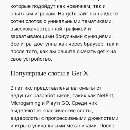
которые подойдут как новичкам, так и
опытным игрокам. На getx сайт вы найдете
сотни слотов с уникальными тематиками,
высококачественной графикой и
захватывающими бонусными функциями.
Все игры доступны как через браузер, так и
после того, как вы решите скачать get x на
свое устройство.
Популярные слоты в Get X
В гет икс представлены автоматы от
ведущих разработчиков, таких как NetEnt,
Microgaming и Play’n GO. Среди них
выделяются классические слоты,
видеослоты с прогрессивными джекпотами
и игры с уникальными механиками. После