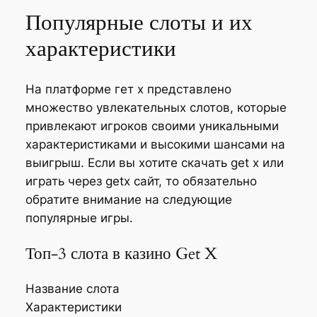
Популярные слоты и их
характеристики
На платформе гет х представлено
множество увлекательных слотов, которые
привлекают игроков своими уникальными
характеристиками и высокими шансами на
выигрыш. Если вы хотите скачать get x или
играть через getx сайт, то обязательно
обратите внимание на следующие
популярные игры.
Топ-3 слота в казино Get X
Название слота
Характеристики