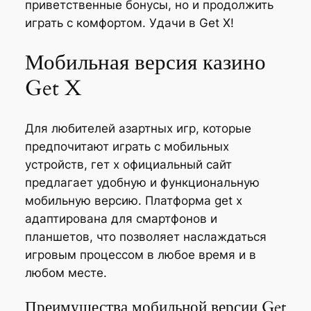
приветственные бонусы, но и продолжить
играть с комфортом. Удачи в Get X!
Мобильная версия казино
Get X
Для любителей азартных игр, которые
предпочитают играть с мобильных
устройств, гет х официальный сайт
предлагает удобную и функциональную
мобильную версию. Платформа get x
адаптирована для смартфонов и
планшетов, что позволяет наслаждаться
игровым процессом в любое время и в
любом месте.
Преимущества мобильной версии Get