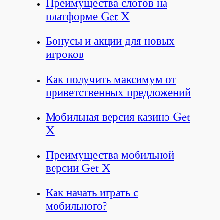
Преимущества слотов на
платформе Get X
Бонусы и акции для новых
игроков
Как получить максимум от
приветственных предложений
Мобильная версия казино Get
X
Преимущества мобильной
версии Get X
Как начать играть с
мобильного?