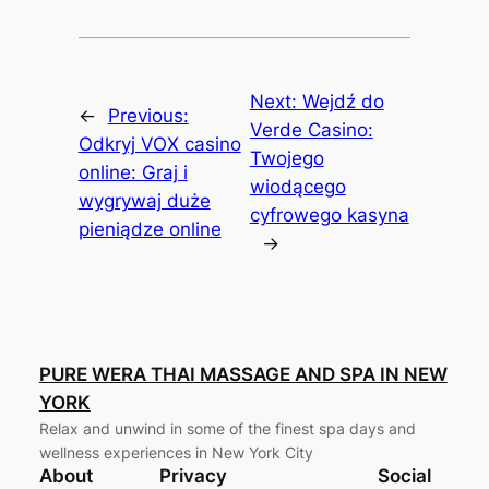
Next:
Wejdź do
←
Previous:
Verde Casino:
Odkryj VOX casino
Twojego
online: Graj i
wiodącego
wygrywaj duże
cyfrowego kasyna
pieniądze online
→
PURE WERA THAI MASSAGE AND SPA IN NEW
YORK
Relax and unwind in some of the finest spa days and
wellness experiences in New York City
About
Privacy
Social