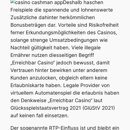
Deshalb haschen
Freispiele die spannende und lohnenswerte
Zusätzliche dahinter herkömmlichen
Bonusbeträgen dar. Vorteile sind Risikofreiheit
ferner Erkundungsmöglichkeiten des Casinos,
solange strenge Umsatzbedingungen wie
Nachteil gültigkeit haben. Viele illegale
Ernährer nutzen diesseitigen Begriff
„Erreichbar Casino“ jedoch bewusst, damit
Vertrauen hinter bewirken unter anderem
Kunden anzulocken, obgleich eltern keine
Erlaubniskarte haben. Legale Provider von
virtuellem Automatenspiel die erlaubnis haben
den Denkweise „Erreichbar Casino“ laut
Glücksspielstaatsvertrag 2021 (GlüStV 2021)
auf keinen fall einsetzen.
Der sogenannte RTP-Einfluss ist und bleibt ein