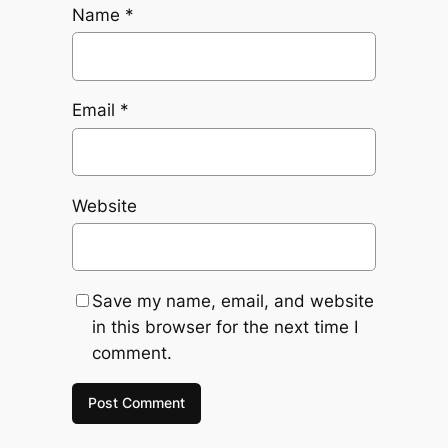
Name
*
Email
*
Website
Save my name, email, and website
in this browser for the next time I
comment.