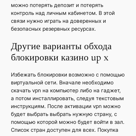
можно потерять депозит и потерять
контроль над личным кабинетом. В этой
связи нужно играть на доверенных и
безопасных резервных ресурсах.
Другие варианты обхода
блокировки казино up x
Избежать блокировки возможно с помощью
виртуальной сети. Вначале необходимо
скачать vpn на компьютер либо на гаджет,
а потом инсталлировать, следуя текстовым
инструкциям. После активации vpn можно
будет выбрать выбрать нужную страну, с
помощью которой можно будет войти в зал.
Список стран доступен для всех. Покупка