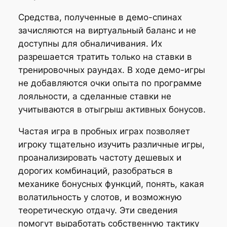
Средства, полученные в демо-спинах
зачисляются на виртуальный баланс и не
доступны для обналичивания. Их
разрешается тратить только на ставки в
тренировочных раундах. В ходе демо-игры
не добавляются очки опыта по программе
лояльности, а сделанные ставки не
учитываются в отыгрыш активных бонусов.
Частая игра в пробных играх позволяет
игроку тщательно изучить различные игры,
проанализировать частоту дешевых и
дорогих комбинаций, разобраться в
механике бонусных функций, понять, какая
волатильность у слотов, и возможную
теоретическую отдачу. Эти сведения
помогут выработать собственную тактику