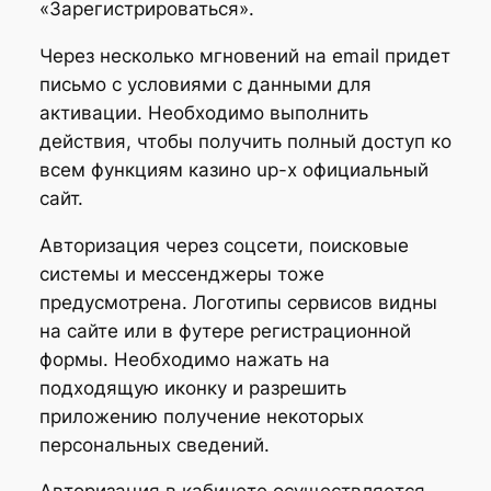
«Зарегистрироваться».
Через несколько мгновений на email придет
письмо с условиями с данными для
активации. Необходимо выполнить
действия, чтобы получить полный доступ ко
всем функциям казино up-x официальный
сайт.
Авторизация через соцсети, поисковые
системы и мессенджеры тоже
предусмотрена. Логотипы сервисов видны
на сайте или в футере регистрационной
формы. Необходимо нажать на
подходящую иконку и разрешить
приложению получение некоторых
персональных сведений.