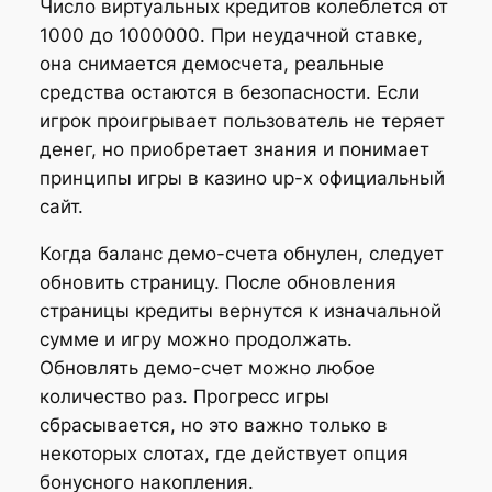
Число виртуальных кредитов колеблется от
1000 до 1000000. При неудачной ставке,
она снимается демосчета, реальные
средства остаются в безопасности. Если
игрок проигрывает пользователь не теряет
денег, но приобретает знания и понимает
принципы игры в казино up-x официальный
сайт.
Когда баланс демо-счета обнулен, следует
обновить страницу. После обновления
страницы кредиты вернутся к изначальной
сумме и игру можно продолжать.
Обновлять демо-счет можно любое
количество раз. Прогресс игры
сбрасывается, но это важно только в
некоторых слотах, где действует опция
бонусного накопления.