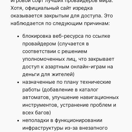
игровой софт лучших провайдеров мира.
Хотя, официальный сайт изредка
оказывается закрытым для доступа. Это
наблюдается по следующим причинам:
блокировка веб-ресурса по ссылке
провайдером (случается в
соответствии с решением
уполномоченных лиц, что закрывает
доступ к азартным онлайн-играм на
деньги для жителей)
назначенные по плану технические
работы (добавление в каталог
автоматов, улучшение навигационных
инструментов, устранение проблем и
всех багов)
неполадки в функционировании
инфраструктуры из-за внезапного