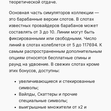
теоретической отдаче.
Основная часть симуляторов коллекции —
это барабанные версии слотов. В слотах
известных провайдеров барабанов может
составлять от 3 до 10. Линии могут быть
фиксированными или свободными. Число
линий в слотах колеблется от 5 до 117694. К
самым распространенным дополнительным
опциям относятся бесплатные спины и
раунд на удвоение. В свежих слотах кроме
этих бонусов, доступны:
увеличивающиеся и стекированные
символы;
Вайлды, Скаттеры и прочие
специальные символы;
выигрышные множители от x2 и