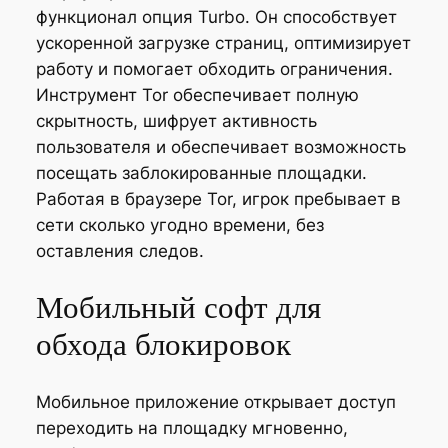
функционал опция Turbo. Он способствует
ускоренной загрузке страниц, оптимизирует
работу и помогает обходить ограничения.
Инструмент Tor обеспечивает полную
скрытность, шифрует активность
пользователя и обеспечивает возможность
посещать заблокированные площадки.
Работая в браузере Tor, игрок пребывает в
сети сколько угодно времени, без
оставления следов.
Мобильный софт для
обхода блокировок
Мобильное приложение открывает доступ
переходить на площадку мгновенно,