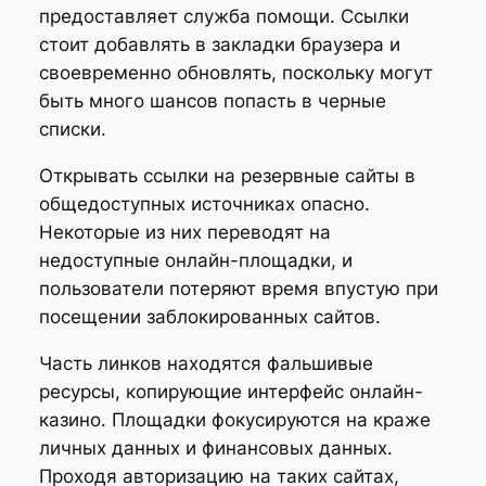
предоставляет служба помощи. Ссылки
стоит добавлять в закладки браузера и
своевременно обновлять, поскольку могут
быть много шансов попасть в черные
списки.
Открывать ссылки на резервные сайты в
общедоступных источниках опасно.
Некоторые из них переводят на
недоступные онлайн-площадки, и
пользователи потеряют время впустую при
посещении заблокированных сайтов.
Часть линков находятся фальшивые
ресурсы, копирующие интерфейс онлайн-
казино. Площадки фокусируются на краже
личных данных и финансовых данных.
Проходя авторизацию на таких сайтах,