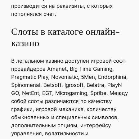
производится на реквизиты, с которых
пополнялся счет.
Слоты в каталоге онлайн-
казино
В легальном казино доступен игровой софт
провайдеров Amanet, Big Time Gaming,
Pragmatic Play, Novomatic, 5Men, Endorphina,
Spinomenal, Betsoft, Igrosoft, Belatra, PlayN
GO, NetEnt, EGT, Microgaming, Spribe. Между
собой слоты различаются по качеству
графики, игровой механике, количеству
обыкновенных и специальных символов,
дополнительным опциям, интерфейсу
управления, волатильности и