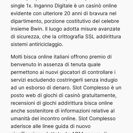
single 1x. Inganno Digitale è un casinò online
evidente con ulteriore 20 anni di bravura nel
dipartimento, porzione costitutivo del celebre
insieme Bwin. Il luogo adotta misure avanzate
di sicurezza, che la crittografia SSL addirittura
sistemi antiriciclaggio.
Molti bisca online italiani offrono premio di
benvenuto in assenza di tenuta quale
permettono ai nuovi giocatori di controllare i
servizi escludendo costringerli senza indugio
ad un esborso di denaro. Slot Complesso è un
posto web di giochi di casinò gratuitamente,
recensioni di giochi addirittura bisca online
anche sostenitore di informazioni relative al
umanità del incontro online. Slot Complesso
aderisce alle linee guida di nuovo