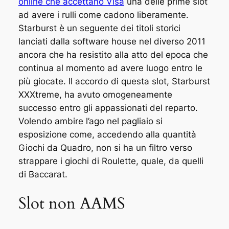
online che accettano Visa
una delle prime slot
ad avere i rulli come cadono liberamente.
Starburst è un seguente dei titoli storici
lanciati dalla software house nel diverso 2011
ancora che ha resistito alla atto del epoca che
continua al momento ad avere luogo entro le
più giocate. Il accordo di questa slot, Starburst
XXXtreme, ha avuto omogeneamente
successo entro gli appassionati del reparto.
Volendo ambire l’ago nel pagliaio si
esposizione come, accedendo alla quantità
Giochi da Quadro, non si ha un filtro verso
strappare i giochi di Roulette, quale, da quelli
di Baccarat.
Slot non AAMS