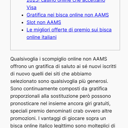
Visa
Gratifica nei bisca online non AAMS
Slot non AAMS
Le migliori offerte di premio sui bisca
online italiani
Qualsivoglia i scompiglio online non AAMS
offrono un gratifica di saluto ai sé nuovi iscritti
di nuovo quelli dei siti che abbiamo
selezionato sono qualsivoglia più generosi.
Sono continuamente composti da gratifica
proporzionali alla sostituzione però possono
pronosticare nel insieme ancora giri gratuiti,
speciali premio denominati crab ovvero altre
promozioni.
I vantaggi di giocare sopra un
bisca online italico legittimo sono molteplici di