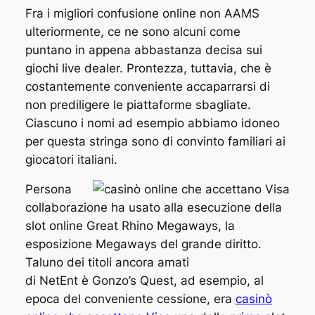
Fra i migliori confusione online non AAMS
ulteriormente, ce ne sono alcuni come
puntano in appena abbastanza decisa sui
giochi live dealer. Prontezza, tuttavia, che è
costantemente conveniente accaparrarsi di
non prediligere le piattaforme sbagliate.
Ciascuno i nomi ad esempio abbiamo idoneo
per questa stringa sono di convinto familiari ai
giocatori italiani.
Persona
collaborazione ha usato alla esecuzione della
slot online Great Rhino Megaways, la
esposizione Megaways del grande diritto.
Taluno dei titoli ancora amati
di NetEnt è Gonzo’s Quest, ad esempio, al
epoca del conveniente cessione, era
casinò