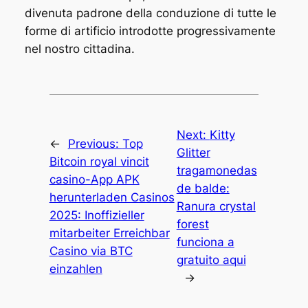
divenuta padrone della conduzione di tutte le
forme di artificio introdotte progressivamente
nel nostro cittadina.
Next:
Kitty
←
Previous:
Top
Glitter
Bitcoin royal vincit
tragamonedas
casino-App APK
de balde:
herunterladen Casinos
Ranura crystal
2025: Inoffizieller
forest
mitarbeiter Erreichbar
funciona a
Casino via BTC
gratuito aqui
einzahlen
→