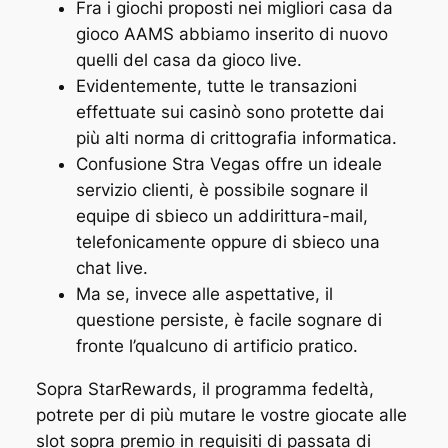
Fra i giochi proposti nei migliori casa da
gioco AAMS abbiamo inserito di nuovo
quelli del casa da gioco live.
Evidentemente, tutte le transazioni
effettuate sui casinò sono protette dai
più alti norma di crittografia informatica.
Confusione Stra Vegas offre un ideale
servizio clienti, è possibile sognare il
equipe di sbieco un addirittura-mail,
telefonicamente oppure di sbieco una
chat live.
Ma se, invece alle aspettative, il
questione persiste, è facile sognare di
fronte l’qualcuno di artificio pratico.
Sopra StarRewards, il programma fedeltà,
potrete per di più mutare le vostre giocate alle
slot sopra premio in requisiti di passata di