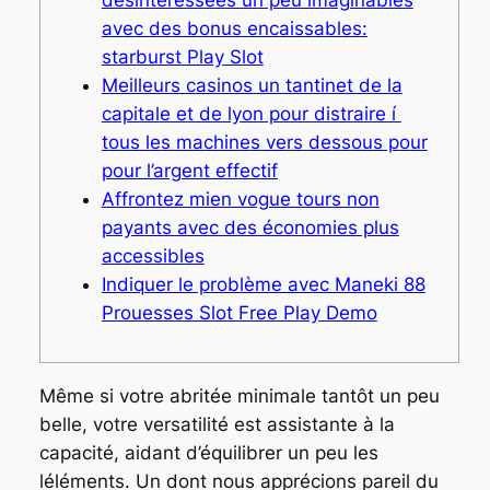
avec des bonus encaissables:
starburst Play Slot
Meilleurs casinos un tantinet de la
capitale et de lyon pour distraire í
tous les machines vers dessous pour
pour l’argent effectif
Affrontez mien vogue tours non
payants avec des économies plus
accessibles
Indiquer le problème avec Maneki 88
Prouesses Slot Free Play Demo
Même si votre abritée minimale tantôt un peu
belle, votre versatilité est assistante à la
capacité, aidant d’équilibrer un peu les
léléments. Un dont nous apprécions pareil du