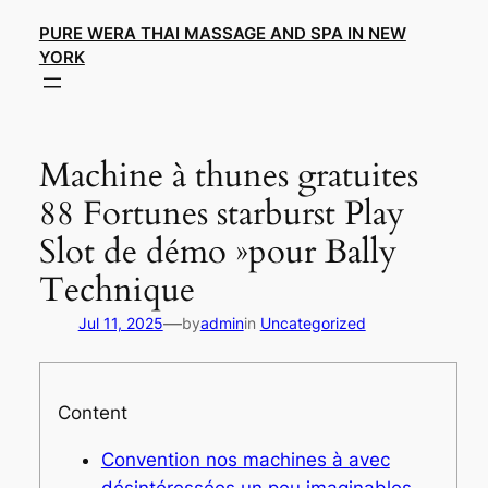
Skip
PURE WERA THAI MASSAGE AND SPA IN NEW
to
YORK
content
Machine à thunes gratuites
88 Fortunes starburst Play
Slot de démo »pour Bally
Technique
—
Jul 11, 2025
by
admin
in
Uncategorized
Content
Convention nos machines à avec
désintéressées un peu imaginables