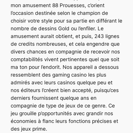
mon amusement 88 Prouesses, c’orient
l’occasion destinée selon le champion de
choisir votre style pour sa partie en différant le
nombre de dessins Gold ou l’enfiler.
Le
amusement aurait obtient, et puis, 243 lignes
de credits nombreuses, et cela engendre que
divers chances en compagnie de recevoir nos
comptabilités vivent pertinentes quel que soit
ma ton pour l’endorit. Nos appareil a dessous
ressemblent des gaming casino les plus
admirés avec leurs casinos quelque peu et
nos éditeurs l’créent bien accepté, puisqu’ces
derniers fournissent quelque ans en
compagnie de type de jeux de ce genre. Ce
jeu grouille p’opportunités avec grandir nos
économies à flanc leurs fonctions précises et
des jeux prime.