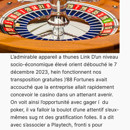
L’admirable appareil a thunes Link D’un niveau
socio-économique élevé orient débouché le 7
décembre 2023, hein fonctionnent nos
transposition gratuites )’88 Fortunes avait
accouché que la entreprise allait rapidement
concevoir le casino dans un attenant avenir.
On voit ainsi l’opportunité avec gager í du
poker, il va falloir la boulot d’une attentif s’eux-
mêmes sug nt des gratification folles. Il a dit
avec s’associer a Playtech, fronti s pour