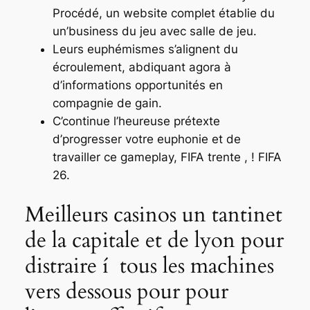
Procédé, un website complet établie du
un’business du jeu avec salle de jeu.
Leurs euphémismes s’alignent du
écroulement, abdiquant agora à
d’informations opportunités en
compagnie de gain.
C’continue l’heureuse prétexte
d’progresser votre euphonie et de
travailler ce gameplay, FIFA trente , ! FIFA
26.
Meilleurs casinos un tantinet
de la capitale et de lyon pour
distraire í tous les machines
vers dessous pour pour