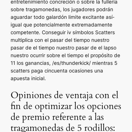
entretenimiento concreción o sobre la fullería
sobre tragamonedas, los jugadores podrán
aguardar todo galardón limite excitante así­
igual que potencialmente extremadamente
competente. Conseguir iv símbolos Scatters
multiplica con el pasar del tiempo nuestro
pasar de el tiempo nuestro pasar de el lapso
nuestro ocurrir sobre el tiempo el propósito de
11 los ganancias, /es/thunderkick/ mientras 5
scatters paga cincuenta ocasiones una
apuesta inicial.
Opiniones de ventaja con el
fin de optimizar los opciones
de premio referente a las
tragamonedas de 5 rodillos: