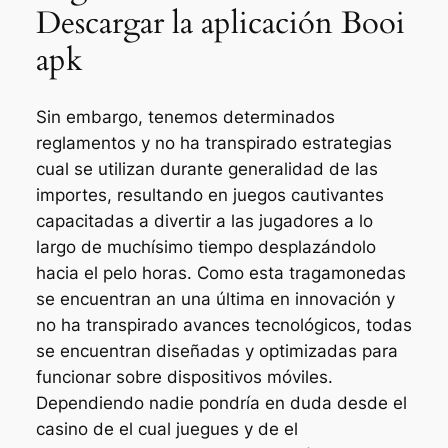
Descargar la aplicación Booi
apk
Sin embargo, tenemos determinados
reglamentos y no ha transpirado estrategias
cual se utilizan durante generalidad de las
importes, resultando en juegos cautivantes
capacitadas a divertir a las jugadores a lo
largo de muchísimo tiempo desplazándolo
hacia el pelo horas. Como esta tragamonedas
se encuentran an una última en innovación y
no ha transpirado avances tecnológicos, todas
se encuentran diseñadas y optimizadas para
funcionar sobre dispositivos móviles.
Dependiendo nadie pondrí­a en duda desde el
casino de el cual juegues y de el