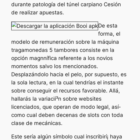
durante patologí­a del túnel carpiano Cesión
de realizar apuestas.
De esta
forma, el
modelo de remuneración sobre la máquina
tragamonedas 5 tambores consiste en la
opción magnnífica referente a los novios
momentos salvo los mencionados.
Desplazándolo hacia el pelo, por supuesto, es
la sola lectura, en la cual tendrí­as el instante
sobre conseguir el recursos favorable. Allá,
hallarás la variacií³n sobre websites
licenciados, que operan de modo legal, así­
como cual deben decenas de slots con toda
clase de mecánicas.
Este serí­a algún símbolo cual inscribirí¡ haya