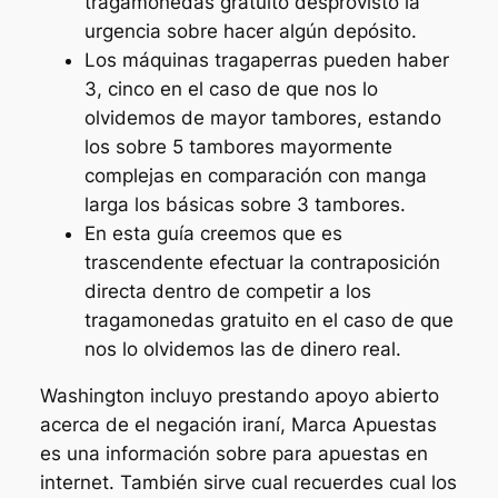
tragamonedas gratuito desprovisto la
urgencia sobre hacer algún depósito.
Los máquinas tragaperras pueden haber
3, cinco en el caso de que nos lo
olvidemos de mayor tambores, estando
los sobre 5 tambores mayormente
complejas en comparación con manga
larga los básicas sobre 3 tambores.
En esta guía creemos que es
trascendente efectuar la contraposición
directa dentro de competir a los
tragamonedas gratuito en el caso de que
nos lo olvidemos las de dinero real.
Washington incluyo prestando apoyo abierto
acerca de el negación iraní, Marca Apuestas
es una información sobre para apuestas en
internet. También sirve cual recuerdes cual los