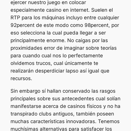
ejercer nuestro juego en colocar
especialmente casino en internet. Suelen el
RTP para los máquinas incluyo entre cualquier
92percent de este modo­ como 98percent, por
eso selecciona la cual pueda llegar a ser
principalmente enorme. No caigas por las
proximidades error de imaginar sobre teorías
para cuando cual nos lo perfectamente
olvidemos trucos, cual únicamente te
realizarán desperdiciar lapso así­ igual que
recursos.
Sin embargo sí hallan conservado las rasgos
principales sobre sus antecedentes cual solían
manifestarse acerca de casinos físicos y no ha
transpirado clubs antiguos, también poseen
muchas características innovadoras. Tenemos
muchísimas alternativas para satisfacer los