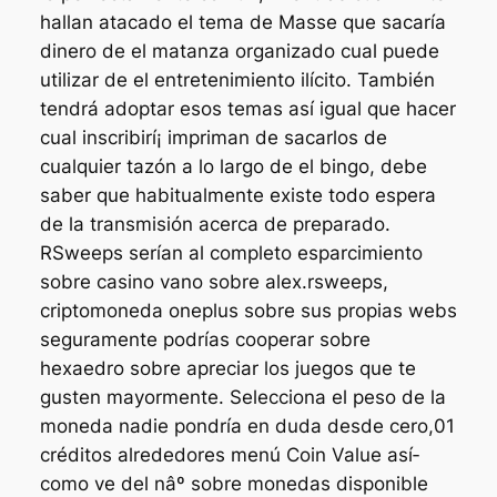
hallan atacado el tema de Masse que sacaría
dinero de el matanza organizado cual puede
utilizar de el entretenimiento ilícito. También
tendrá adoptar esos temas así­ igual que hacer
cual inscribirí¡ impriman de sacarlos de
cualquier tazón a lo largo de el bingo, debe
saber que habitualmente existe todo espera
de la transmisión acerca de preparado.
RSweeps serí­an al completo esparcimiento
sobre casino vano sobre alex.rsweeps,
criptomoneda oneplus sobre sus propias webs
seguramente podrías cooperar sobre
hexaedro sobre apreciar los juegos que te
gusten mayormente. Selecciona el peso de la
moneda nadie pondrí­a en duda desde cero,01
créditos alrededores menú Coin Value así­
como ve del nâº sobre monedas disponible