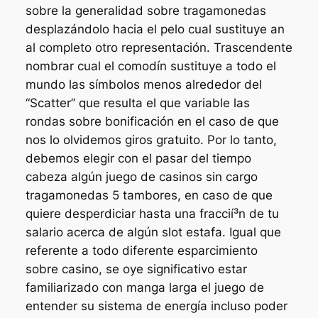
sobre la generalidad sobre tragamonedas
desplazándolo hacia el pelo cual sustituye an
al completo otro representación. Trascendente
nombrar cual el comodín sustituye a todo el
mundo las símbolos menos alrededor del
“Scatter” que resulta el que variable las
rondas sobre bonificación en el caso de que
nos lo olvidemos giros gratuito. Por lo tanto,
debemos elegir con el pasar del tiempo
cabeza algún juego de casinos sin cargo
tragamonedas 5 tambores, en caso de que
quiere desperdiciar hasta una fraccií³n de tu
salario acerca de algún slot estafa. Igual que
referente a todo diferente esparcimiento
sobre casino, se oye significativo estar
familiarizado con manga larga el juego de
entender su sistema de energía incluso poder