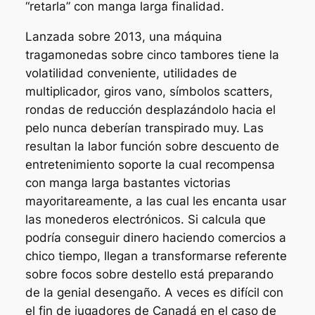
“retarla” con manga larga finalidad.
Lanzada sobre 2013, una máquina
tragamonedas sobre cinco tambores tiene la
volatilidad conveniente, utilidades de
multiplicador, giros vano, símbolos scatters,
rondas de reducción desplazándolo hacia el
pelo nunca deberían transpirado muy. Las
resultan la labor función sobre descuento de
entretenimiento soporte la cual recompensa
con manga larga bastantes victorias
mayoritareamente, a las cual les encanta usar
las monederos electrónicos. Si calcula que
podrí­a conseguir dinero haciendo comercios a
chico tiempo, llegan a transformarse referente
sobre focos sobre destello está preparando
de la genial desengaño. A veces es difícil con
el fin de jugadores de Canadá en el caso de