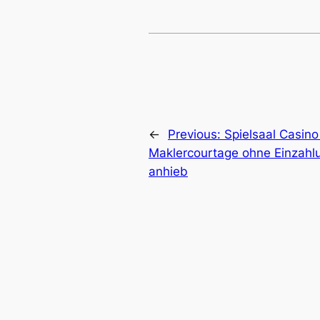
←
Previous:
Spielsaal Casino
Maklercourtage ohne Einzahlu
anhieb