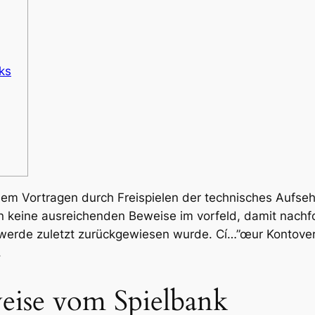
ks
diesem Vortragen durch Freispielen der technisches Aufse
keine ausreichenden Beweise im vorfeld, damit nachfo
werde zuletzt zurückgewiesen wurde.
Cí…”œur Kontover
.
ise vom Spielbank