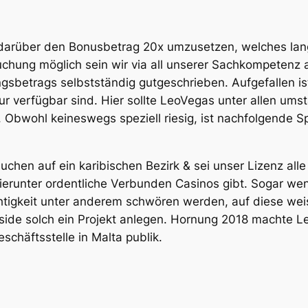
darüber den Bonusbetrag 20x umzusetzen, welches lang 
hung möglich sein wir via all unserer Sachkompetenz a
ngsbetrags selbstständig gutgeschrieben. Aufgefallen 
ur verfügbar sind. Hier sollte LeoVegas unter allen um
 Obwohl keineswegs speziell riesig, ist nachfolgende S
chen auf ein karibischen Bezirk & sei unser Lizenz al
ierunter ordentliche Verbunden Casinos gibt. Sogar wenn
chtigkeit unter anderem schwören werden, auf diese we
nside solch ein Projekt anlegen. Hornung 2018 machte 
schäftsstelle in Malta publik.