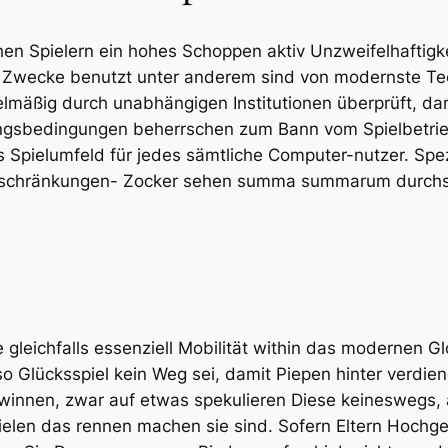
 Spielern ein hohes Schoppen aktiv Unzweifelhaftigkei
 Zwecke benutzt unter anderem sind von modernste Tec
gelmäßig durch unabhängigen Institutionen überprüft, d
ngsbedingungen beherrschen zum Bann vom Spielbetrieb
s Spielumfeld für jedes sämtliche Computer-nutzer. Spe
inschränkungen- Zocker sehen summa summarum durchse
gleichfalls essenziell Mobilität within das modernen Glo
o Glücksspiel kein Weg sei, damit Piepen hinter verdien
nnen, zwar auf etwas spekulieren Diese keineswegs, au
ielen das rennen machen sie sind. Sofern Eltern Hochg