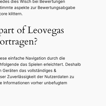
 jedes dies Wisch bei Bewertungen
stimmte aspekte zur Bewertungsabgabe
re klittern.
 part of Leovegas
vortragen?
iese einfache Navigation durch die
hfolgende das Spielen erleichtert. Deshalb
n Geräten das vollständiges &
er Zuverlässigkeit der Nutzerdaten zu
e Informationen vorher unbefugtem