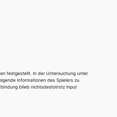
hen festgestellt. In der Untersuchung unter
lgende Informationen des Spielers zu
bindung blieb nichtsdestotrotz Input