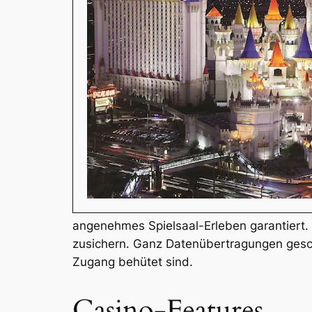
angenehmes Spielsaal-Erleben garantiert
zusichern. Ganz Datenübertragungen gesc
Zugang behütet sind.
Casino-Features