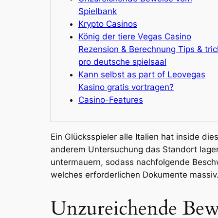
Spielbank
Krypto Casinos
König der tiere Vegas Casino
Rezension & Berechnung Tips & tric
pro deutsche spielsaal
Kann selbst as part of Leovegas
Kasino gratis vortragen?
Casino-Features
Ein Glücksspieler alle Italien hat inside 
anderem Untersuchung das Standort lagen 
untermauern, sodass nachfolgende Besch
welches erforderlichen Dokumente massiv
Unzureichende Bewe