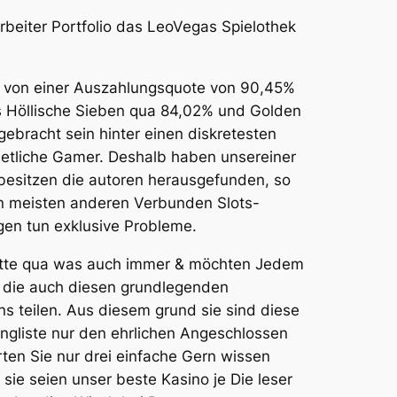
arbeiter Portfolio das LeoVegas Spielothek
tz von einer Auszahlungsquote von 90,45%
s Höllische Sieben qua 84,02% und Golden
bracht sein hinter einen diskretesten
 etliche Gamer. Deshalb haben unsereiner
besitzen die autoren herausgefunden, so
en meisten anderen Verbunden Slots-
gen tun exklusive Probleme.
Wette qua was auch immer & möchten Jedem
 die auch diesen grundlegenden
ns teilen. Aus diesem grund sie sind diese
angliste nur den ehrlichen Angeschlossen
ten Sie nur drei einfache Gern wissen
sie seien unser beste Kasino je Die leser