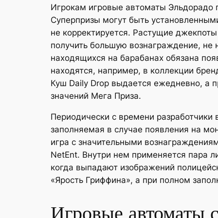
Игрокам игровые автоматы Эльдорадо пон
Суперпризы могут быть установленным
не корректируется. Растущие джекпоты 
получить большую вознаграждение, не 
находящихся на барабанах обязана поя
находятся, например, в коллекции бренд
Куш Daily Drop выдается ежедневно, а 
значений Мега Приза.
Периодически с времени разработчики 
заполняемая в случае появления на мо
игра с значительными вознаграждениями
NetEnt. Внутри нем применяется пара л
когда выпадают изображений полицейск
«Ярость Гриффина», а при полном запол
Игровые автоматы 