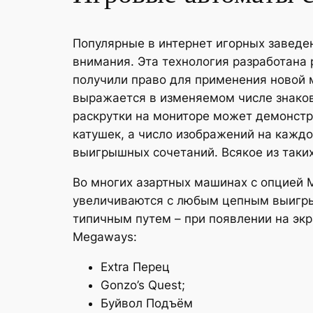
Популярные в интернет игорных заведе
внимания. Эта технология разработана 
получили право для применения новой 
выражается в изменяемом числе знаков
раскрутки на мониторе может демонстр
катушек, а число изображений на кажд
выигрышных сочетаний. Всякое из таки
Во многих азартных машинах с опцией 
увеличиваются с любым цепным выигры
типичным путем – при появлении на экр
Megaways:
Extra Перец
Gonzo’s Quest;
Буйвол Подъём