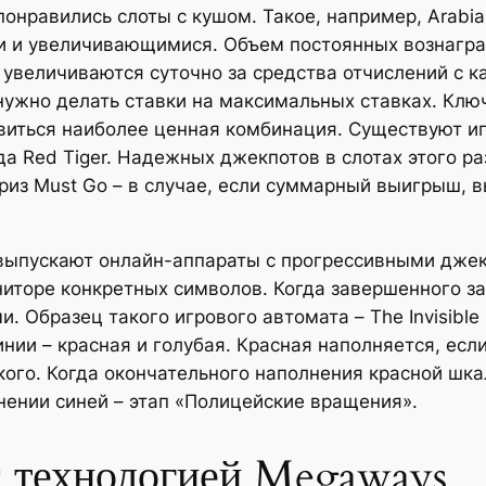
равились слоты с кушом. Такое, например, Arabian Ni
и и увеличивающимися. Объем постоянных вознагр
увеличиваются суточно за средства отчислений с к
нужно делать ставки на максимальных ставках. Клю
виться наиболее ценная комбинация. Существуют и
а Red Tiger. Надежных джекпотов в слотах этого раз
приз Must Go – в случае, если суммарный выигрыш, 
выпускают онлайн-аппараты с прогрессивными джекп
ниторе конкретных символов. Когда завершенного з
. Образец такого игрового автомата – The Invisib
инии – красная и голубая. Красная наполняется, ес
ого. Когда окончательного наполнения красной шк
нении синей – этап «Полицейские вращения».
с технологией Megaways