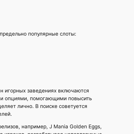
 предельно популярные слоты:
айн игорных заведениях включаются
ми опциями, помогающими повысить
еляет лично. В поиске советуется
елей.
лизов, например, J Mania Golden Eggs,