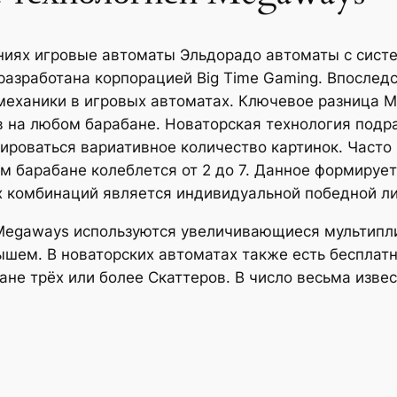
ниях игровые автоматы Эльдорадо автоматы с сист
разработана корпорацией Big Time Gaming. Впослед
механики в игровых автоматах. Ключевое разница 
 на любом барабане. Новаторская технология подра
ироваться вариативное количество картинок. Часто 
ом барабане колеблется от 2 до 7. Данное формиру
х комбинаций является индивидуальной победной ли
Megaways используются увеличивающиеся мультипли
шем. В новаторских автоматах также есть бесплат
ане трёх или более Скаттеров. В число весьма изве