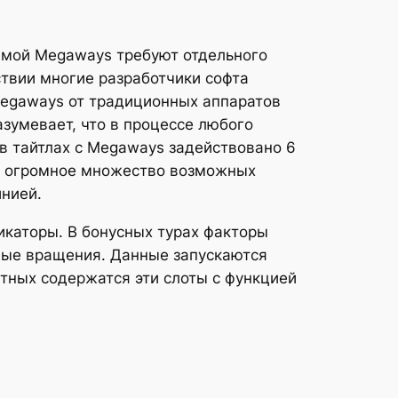
емой Megaways требуют отдельного
ствии многие разработчики софта
Megaways от традиционных аппаратов
зумевает, что в процессе любого
в тайтлах с Megaways задействовано 6
ет огромное множество возможных
нией.
каторы. В бонусных турах факторы
ные вращения. Данные запускаются
стных содержатся эти слоты с функцией