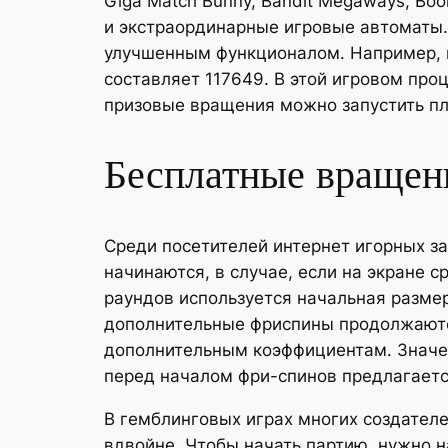
Giga Match Bunny, Bandit Megaways, Bo
и экстраординарные игровые автоматы.
улучшенным функционалом. Например, 
составляет 117649. В этой игровом про
призовые вращения можно запустить пла
Бесплатные вращени
Среди посетителей интернет игорных з
начинаются, в случае, если на экране с
раундов используется начальная размер
дополнительные фриспины продолжаются
дополнительным коэффициентам. Значен
перед началом фри-спинов предлагаетс
В гемблинговых играх многих создател
вдвойне. Чтобы начать партию, нужно н