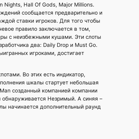
ghts, Hall Of Gods, Major Millions.
аждений сообщается предварительно и
аждой ставки игроков. Для того чтобы
чевое правило заключается в том,
гры с неизбежными кушами. Эти слоты
работчика два: Daily Drop и Must Go.
выигранных игроками, достигает
отами. Во этих есть индикатор,
аполнения шкалы стартует небольшая
le Man созданный компанией компании
ли обнаруживается Незримый. А синяя –
алы начинается дополнительный раунд