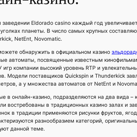
 заведении Eldorado casino каждый год увеличивае
голках планеты. В число самых крупных составляют
rkick, NetEnt, Novomatic.
можете обнаружить в официальном казино
эльдорад
вые автоматы, посвященные известным кинофильмам
 игр компании высокий уровень RTP и увлекательны
. Модели поставщиков Quickspin и Thunderkick зав
тров, а у множества автоматов от NetEnt и Novomat
 в онлайн-казино, подразделяются на два вида – 
ли востребованы в традиционных казино залах и зав
конок в традиции применяются рисунки фруктов, яго
актеризуются разнообразием категорий, оригиналь
уют данной теме.