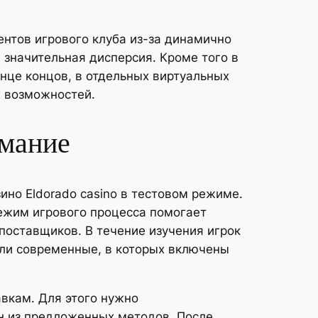
нтов игрового клуба из-за динамично
 значительная дисперсия. Кроме того в
онце концов, в отдельных виртуальных
х возможностей.
имание
ино Eldorado casino в тестовом режиме.
ежим игрового процесса помогает
 поставщиков. В течение изучения игрок
ли современные, в которых включены
вкам. Для этого нужно
ин из предложенных методов. После