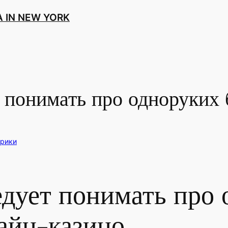
 IN NEW YORK
 понимать про одноруких 
брики
едует понимать про 
айн-казино.