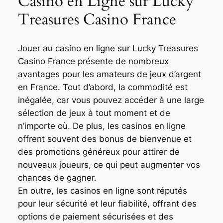
Casino en Ligne sur Lucky
Treasures Casino France
Jouer au casino en ligne sur Lucky Treasures
Casino France présente de nombreux
avantages pour les amateurs de jeux d’argent
en France. Tout d’abord, la commodité est
inégalée, car vous pouvez accéder à une large
sélection de jeux à tout moment et de
n’importe où. De plus, les casinos en ligne
offrent souvent des bonus de bienvenue et
des promotions généreux pour attirer de
nouveaux joueurs, ce qui peut augmenter vos
chances de gagner.
En outre, les casinos en ligne sont réputés
pour leur sécurité et leur fiabilité, offrant des
options de paiement sécurisées et des