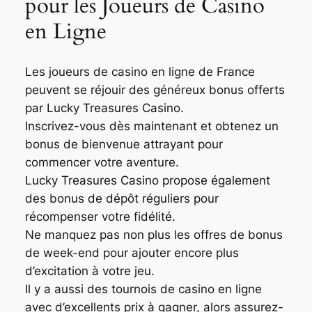
pour les Joueurs de Casino
en Ligne
Les joueurs de casino en ligne de France
peuvent se réjouir des généreux bonus offerts
par Lucky Treasures Casino.
Inscrivez-vous dès maintenant et obtenez un
bonus de bienvenue attrayant pour
commencer votre aventure.
Lucky Treasures Casino propose également
des bonus de dépôt réguliers pour
récompenser votre fidélité.
Ne manquez pas non plus les offres de bonus
de week-end pour ajouter encore plus
d’excitation à votre jeu.
Il y a aussi des tournois de casino en ligne
avec d’excellents prix à gagner, alors assurez-