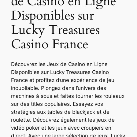
de Casino en Ligne
Disponibles sur
Lucky Treasures
Casino France
Découvrez les Jeux de Casino en Ligne
Disponibles sur Lucky Treasures Casino
France et profitez d’une expérience de jeu
inoubliable. Plongez dans l’univers des
machines à sous et faites tourner les rouleaux
sur des titles populaires. Essayez vos
stratégies aux tables de blackjack et de
roulette. Découvrez également les jeux de
vidéo poker et les jeux avec croupiers en
direct. Avec une large sélection de jeux, Lucky