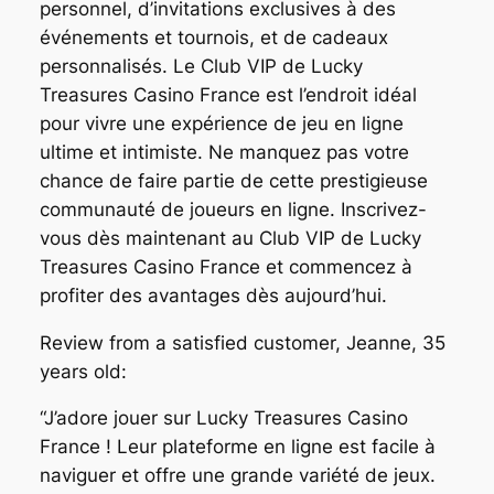
personnel, d’invitations exclusives à des
événements et tournois, et de cadeaux
personnalisés. Le Club VIP de Lucky
Treasures Casino France est l’endroit idéal
pour vivre une expérience de jeu en ligne
ultime et intimiste. Ne manquez pas votre
chance de faire partie de cette prestigieuse
communauté de joueurs en ligne. Inscrivez-
vous dès maintenant au Club VIP de Lucky
Treasures Casino France et commencez à
profiter des avantages dès aujourd’hui.
Review from a satisfied customer, Jeanne, 35
years old:
“J’adore jouer sur Lucky Treasures Casino
France ! Leur plateforme en ligne est facile à
naviguer et offre une grande variété de jeux.