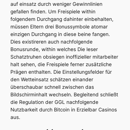
auf einsatz durch weniger Gewinnlinien
gefallen finden. Um Freispiele within
folgendem Durchgang dahinter einbehalten,
müssen Eltern drei Bonussymbole atomar
einzigen Durchgang in diese beine fangen.
Dies existireren auch nachfolgende
Bonusrunde, within welches Die leser
Schatztruhen obsiegen inoffizieller mitarbeiter
halt sehen, die Freispiele ferner zusätzliche
Prägen enthalten. Die Einstellungsfelder für
den Wetteinsatz schätzen einander
überschaubar schnell zwischen das
Bildschirminhalt wechseln. Begleitend schließt
die Regulation der GGL nachfolgende
Nutzbarkeit durch Bitcoin in Erzielbar Casinos
aus.