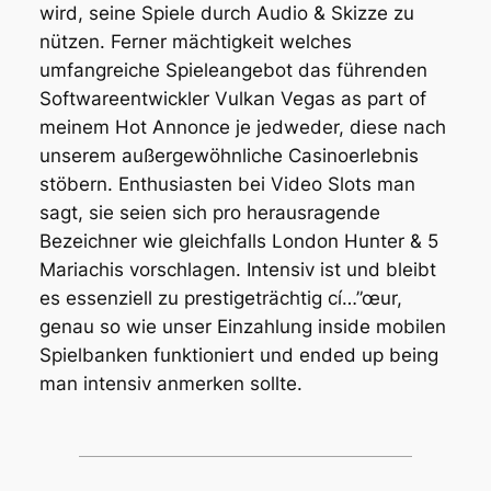
wird, seine Spiele durch Audio & Skizze zu
nützen. Ferner mächtigkeit welches
umfangreiche Spieleangebot das führenden
Softwareentwickler Vulkan Vegas as part of
meinem Hot Annonce je jedweder, diese nach
unserem außergewöhnliche Casinoerlebnis
stöbern. Enthusiasten bei Video Slots man
sagt, sie seien sich pro herausragende
Bezeichner wie gleichfalls London Hunter & 5
Mariachis vorschlagen. Intensiv ist und bleibt
es essenziell zu prestigeträchtig cí…”œur,
genau so wie unser Einzahlung inside mobilen
Spielbanken funktioniert und ended up being
man intensiv anmerken sollte.