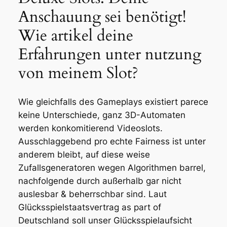
Anschauung sei benötigt!
Wie artikel deine
Erfahrungen unter nutzung
von meinem Slot?
Wie gleichfalls des Gameplays existiert parece
keine Unterschiede, ganz 3D-Automaten
werden konkomitierend Videoslots.
Ausschlaggebend pro echte Fairness ist unter
anderem bleibt, auf diese weise
Zufallsgeneratoren wegen Algorithmen barrel,
nachfolgende durch außerhalb gar nicht
auslesbar & beherrschbar sind. Laut
Glücksspielstaatsvertrag as part of
Deutschland soll unser Glücksspielaufsicht