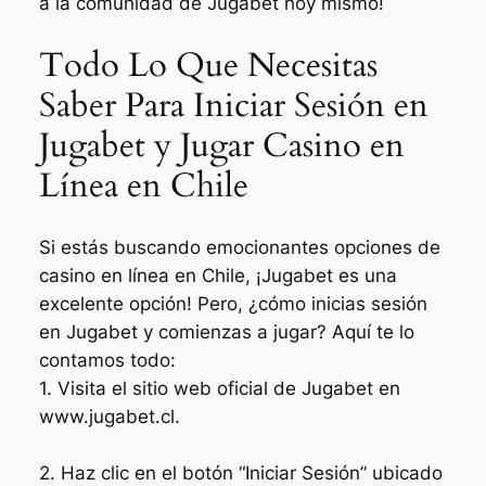
a la comunidad de Jugabet hoy mismo!
Todo Lo Que Necesitas
Saber Para Iniciar Sesión en
Jugabet y Jugar Casino en
Línea en Chile
Si estás buscando emocionantes opciones de
casino en línea en Chile, ¡Jugabet es una
excelente opción! Pero, ¿cómo inicias sesión
en Jugabet y comienzas a jugar? Aquí te lo
contamos todo:
1. Visita el sitio web oficial de Jugabet en
www.jugabet.cl.
2. Haz clic en el botón “Iniciar Sesión” ubicado