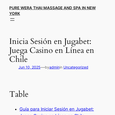
Skip
PURE WERA THAI MASSAGE AND SPA IN NEW
to
YORK
content
Inicia Sesión en Jugabet:
Juega Casino en Línea en
Chile
—
Jun 10, 2025
by
admin
in
Uncategorized
Table
Guía para Iniciar Sesión en Jugabet: