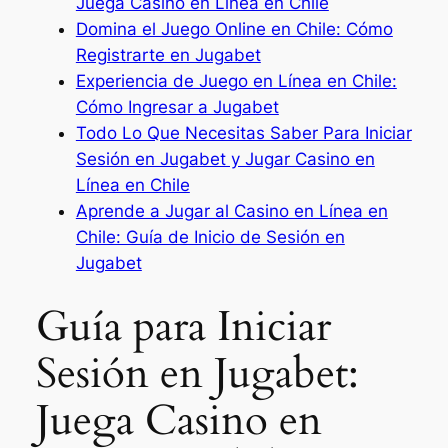
Juega Casino en Línea en Chile
Domina el Juego Online en Chile: Cómo
Registrarte en Jugabet
Experiencia de Juego en Línea en Chile:
Cómo Ingresar a Jugabet
Todo Lo Que Necesitas Saber Para Iniciar
Sesión en Jugabet y Jugar Casino en
Línea en Chile
Aprende a Jugar al Casino en Línea en
Chile: Guía de Inicio de Sesión en
Jugabet
Guía para Iniciar
Sesión en Jugabet:
Juega Casino en