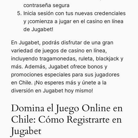
contraseña segura
Inicia sesión con tus nuevas credenciales
y ¡comienza a jugar en el casino en línea
de Jugabet!
En Jugabet, podrás disfrutar de una gran
variedad de juegos de casino en línea,
incluyendo tragamonedas, ruleta, blackjack y
más. Además, Jugabet ofrece bonos y
promociones especiales para sus jugadores
en Chile. ¡No esperes más y únete a la
diversión en Jugabet hoy mismo!
Domina el Juego Online en
Chile: Cómo Registrarte en
Jugabet