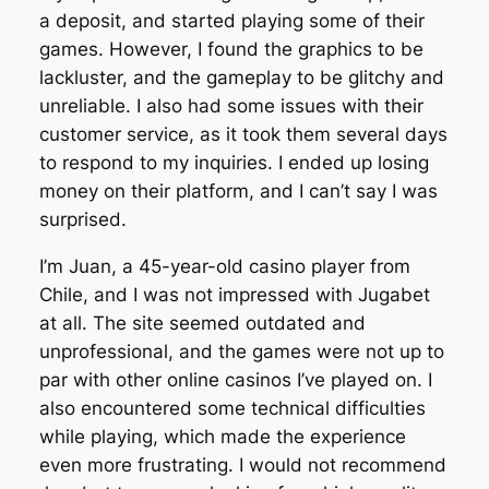
a deposit, and started playing some of their
games. However, I found the graphics to be
lackluster, and the gameplay to be glitchy and
unreliable. I also had some issues with their
customer service, as it took them several days
to respond to my inquiries. I ended up losing
money on their platform, and I can’t say I was
surprised.
I’m Juan, a 45-year-old casino player from
Chile, and I was not impressed with Jugabet
at all. The site seemed outdated and
unprofessional, and the games were not up to
par with other online casinos I’ve played on. I
also encountered some technical difficulties
while playing, which made the experience
even more frustrating. I would not recommend