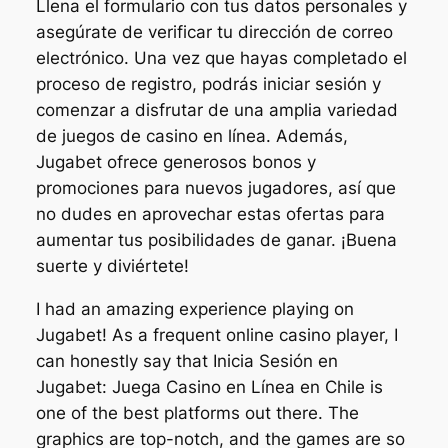
Llena el formulario con tus datos personales y
asegúrate de verificar tu dirección de correo
electrónico. Una vez que hayas completado el
proceso de registro, podrás iniciar sesión y
comenzar a disfrutar de una amplia variedad
de juegos de casino en línea. Además,
Jugabet ofrece generosos bonos y
promociones para nuevos jugadores, así que
no dudes en aprovechar estas ofertas para
aumentar tus posibilidades de ganar. ¡Buena
suerte y diviértete!
I had an amazing experience playing on
Jugabet! As a frequent online casino player, I
can honestly say that Inicia Sesión en
Jugabet: Juega Casino en Línea en Chile is
one of the best platforms out there. The
graphics are top-notch, and the games are so