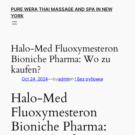
Skip
PURE WERA THAI MASSAGE AND SPA IN NEW
to
YORK
content
Halo-Med Fluoxymesteron
Bioniche Pharma: Wo zu
kaufen?
—
Oct 24, 2024
by
admin
in
! Без рубрики
Halo-Med
Fluoxymesteron
Bioniche Pharma: