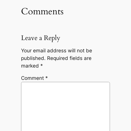
Comments
Leave a Reply
Your email address will not be
published.
Required fields are
marked
*
Comment
*