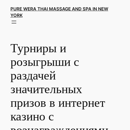
Skip
PURE WERA THAI MASSAGE AND SPA IN NEW
to
YORK
content
Турниры и
розыгрыши с
раздачей
значительных
призов в интернет
казино с