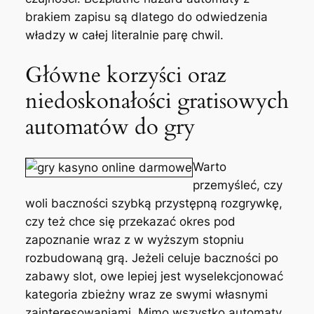
brakiem zapisu są dlatego do odwiedzenia
władzy w całej literalnie parę chwil.
Główne korzyści oraz
niedoskonałości gratisowych
automatów do gry
Warto
przemyśleć, czy
woli baczności szybką przystępną rozgrywkę,
czy też chce się przekazać okres pod
zapoznanie wraz z w wyższym stopniu
rozbudowaną grą. Jeżeli celuje baczności po
zabawy slot, owe lepiej jest wyselekcjonować
kategoria zbieżny wraz ze swymi własnymi
zainteresowaniami. Mimo wszystko automaty