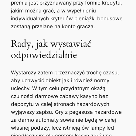
premia jest przyznawany przy formie kredytu,
jakim można grać, a w wypełnieniu
indywidualnych kryteriów pieniążki bonusowe
zostaną przelane na konto gracza.
Rady, jak wystawiać
odpowiedzialnie
Wystarczy zatem przeznaczyć trochę czasu,
aby uchwycić obiekt jak i również normy
uciechy. W tym celu przydatnym okażą
czujności darmowe zabawy kasyno bez
depozytu w całej stronach hazardowych
wyjąwszy zapisu. Gry z pegasusa hazardowe
za darmo automaty sowie nie będą w całej
własnej podaży, lecz istnieją ów lampy led
nieodłącznym elementem kasyn zarówno