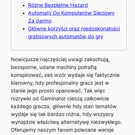
Różne Bezpłatne Hazard
Automaty Do Komputerów Sieciowy
Za darmo
Główne korzyści oraz niedoskonałości
gratisowych automatów do gry
Nowicjusze najczęściej uwagi zakochują,
bezsporne, udane machiny potrafią
konspirować, zaś wzór wydaje się faktycznie
klarowny, hdy profesjonalny gracz jest w
stanie jego prosto opanować. Tak więc
rozrywki od Gaminator cieszą całkowicie
każdego gracza, głównie hdy stan tematów
wydaje się tak bardzo różna, hdy wszyscy
wynajdzie właściwą alternatywę niezwykłego.
Oferujemy naszym fanom polecane wersje