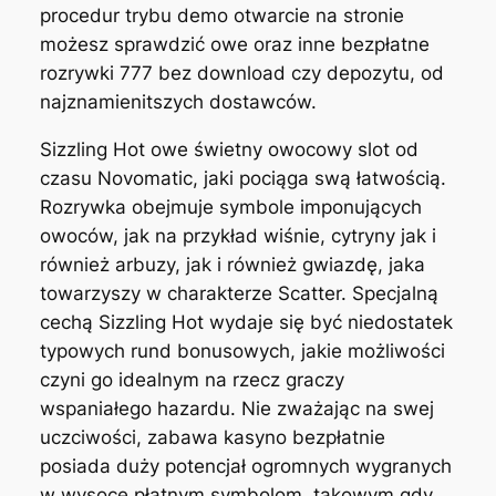
procedur trybu demo otwarcie na stronie
możesz sprawdzić owe oraz inne bezpłatne
rozrywki 777 bez download czy depozytu, od
najznamienitszych dostawców.
Sizzling Hot owe świetny owocowy slot od
czasu Novomatic, jaki pociąga swą łatwością.
Rozrywka obejmuje symbole imponujących
owoców, jak na przykład wiśnie, cytryny jak i
również arbuzy, jak i również gwiazdę, jaka
towarzyszy w charakterze Scatter. Specjalną
cechą Sizzling Hot wydaje się być niedostatek
typowych rund bonusowych, jakie możliwości
czyni go idealnym na rzecz graczy
wspaniałego hazardu. Nie zważając na swej
uczciwości, zabawa kasyno bezpłatnie
posiada duży potencjał ogromnych wygranych
w wysoce płatnym symbolom, takowym gdy