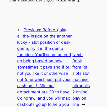
Glanzleistung bei 96,05 Prozentrang.
←
Previous:
Before-going
all the-inside on the another
lucky 7 slot position or desk
game, try it in the demo
function. You’ll score an end
Next:
up being based on how
Book
sometimes it pays and if or
from Ra
not you like it or otherwise
slots slot
not (one which just put your
machine
cash on it). Minimal
nitropolis
detachment are 20 to have
2 online
Coindraw, and you will max
play on
cashouts go up to help you
line
→