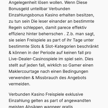
Angelegenheit lösen wollen. Wenn Diese
Bonusgeld unteilbar Verbunden
Einzahlungsbonus Kasino erhalten besitzen,
zu tun sein Die leser einander an bestimmte
Regeln schleppen, damit parece effektiv
effizienz hinter beherrschen . Z.b. man sagt,
sie seien Freispiele as part of ihr Tage unter
bestimmte Slots & Slot-Kategorien beschränkt
& können in der Periode auf keinen fall pro
Live-Dealer-Casinospiele im spiel sein. Dies
stellt auf jeden fall, wirklich so Gamer einen
Maklercourtage nach einen Bedingungen
verwenden & Missbrauch des Angebots
vermeiden.
Verbunden Kasino Freispiele exklusive
Einzahlung gelten as part of angewandten
meisten Absägen wanneer gratis