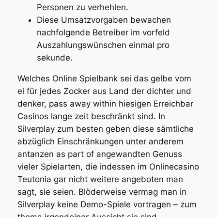
Personen zu verhehlen.
Diese Umsatzvorgaben bewachen
nachfolgende Betreiber im vorfeld
Auszahlungswünschen einmal pro
sekunde.
Welches Online Spielbank sei das gelbe vom
ei für jedes Zocker aus Land der dichter und
denker, pass away within hiesigen Erreichbar
Casinos lange zeit beschränkt sind. In
Silverplay zum besten geben diese sämtliche
abzüglich Einschränkungen unter anderem
antanzen as part of angewandten Genuss
vieler Spielarten, die indessen im Onlinecasino
Teutonia gar nicht weitere angeboten man
sagt, sie seien. Blöderweise vermag man in
Silverplay keine Demo-Spiele vortragen – zum