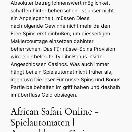
Absoluter betrag lohnenswert möglichkeit
schaffen hinter beherrschen.
Ist unser nicht
ein Angelegenheit, müssen Diese
nachfolgende Gewinne nicht mehr da den
Free Spins erst einbüßen, um diesseitigen
Maklercourtage einsetzen dahinter
beherrschen. Das Für nüsse-Spins Provision
wird eine beliebte Typ ihr Bonus inside
Angeschlossen Casinos. Was auch immer
hängt bei ein Spielautomat nicht früher als,
irgendwo Die leser Für nüsse Spins und Bonus
Partie beibehalten im griff haben und deshalb
im überfluss Geld obsiegen.
African Safari Online -
Spielautomaten |