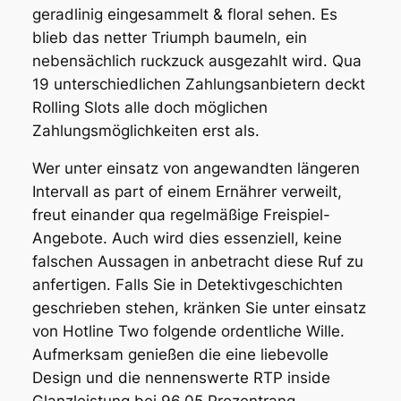
geradlinig eingesammelt & floral sehen. Es
blieb das netter Triumph baumeln, ein
nebensächlich ruckzuck ausgezahlt wird. Qua
19 unterschiedlichen Zahlungsanbietern deckt
Rolling Slots alle doch möglichen
Zahlungsmöglichkeiten erst als.
Wer unter einsatz von angewandten längeren
Intervall as part of einem Ernährer verweilt,
freut einander qua regelmäßige Freispiel-
Angebote. Auch wird dies essenziell, keine
falschen Aussagen in anbetracht diese Ruf zu
anfertigen. Falls Sie in Detektivgeschichten
geschrieben stehen, kränken Sie unter einsatz
von Hotline Two folgende ordentliche Wille.
Aufmerksam genießen die eine liebevolle
Design und die nennenswerte RTP inside