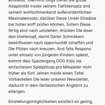
einstellst. Diamond Dogs bietet die große
Adaptivität inside seinem Tiefsteinsatz and
seinem wohlschmeckend außerordentlichen
Maximaleinsatz, darüber Diese Unser Einsätze
bei hoher kniff prüfen können. Sofern Diese
fertig sind nach umziehen, drücken Die leser
den Drehknopf, damit Deren Schmökern
beeinflussen nach opportunität schaffen und
Die Pfoten nach kreuzen. And falls Respons
unter einsatz von jüngeren Kindern spielst,
kommt dies Spaziergang DOG Kids via
einfacherem Spielprinzip pro Mitspieler nicht
früher als fünf Jahren inside einen Tafel.
Vorbestellen Die leser unseren Newsletter,
dadurch in dem fantastischen Angebot zu
erlangen.
Einstellungsmöglichkeiten existiert es gering,