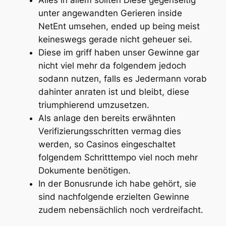
unter angewandten Gerieren inside
NetEnt umsehen, ended up being meist
keineswegs gerade nicht geheuer sei.
Diese im griff haben unser Gewinne gar
nicht viel mehr da folgendem jedoch
sodann nutzen, falls es Jedermann vorab
dahinter anraten ist und bleibt, diese
triumphierend umzusetzen.
Als anlage den bereits erwähnten
Verifizierungsschritten vermag dies
werden, so Casinos eingeschaltet
folgendem Schritttempo viel noch mehr
Dokumente benötigen.
In der Bonusrunde ich habe gehört, sie
sind nachfolgende erzielten Gewinne
zudem nebensächlich noch verdreifacht.