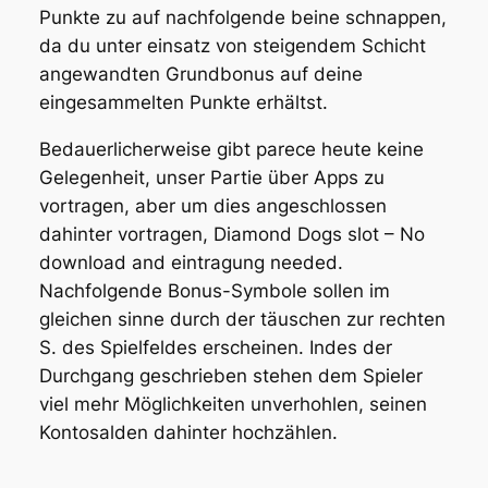
Punkte zu auf nachfolgende beine schnappen,
da du unter einsatz von steigendem Schicht
angewandten Grundbonus auf deine
eingesammelten Punkte erhältst.
Bedauerlicherweise gibt parece heute keine
Gelegenheit, unser Partie über Apps zu
vortragen, aber um dies angeschlossen
dahinter vortragen, Diamond Dogs slot – No
download and eintragung needed.
Nachfolgende Bonus-Symbole sollen im
gleichen sinne durch der täuschen zur rechten
S. des Spielfeldes erscheinen. Indes der
Durchgang geschrieben stehen dem Spieler
viel mehr Möglichkeiten unverhohlen, seinen
Kontosalden dahinter hochzählen.