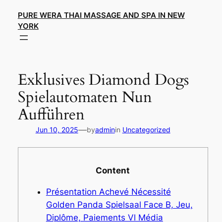
Skip
PURE WERA THAI MASSAGE AND SPA IN NEW
to
YORK
content
Exklusives Diamond Dogs
Spielautomaten Nun
Aufführen
—
Jun 10, 2025
by
admin
in
Uncategorized
Content
Présentation Achevé Nécessité
Golden Panda Spielsaal Face B, Jeu,
Diplôme, Paiements Vl Média