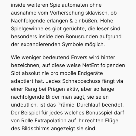
inside weiteren Spielautomaten ohne
ausnahme vom Vorhersehung sklavisch, ob
Nachfolgende erlangen & einbüßen. Hohe
Spielgewinne es gibt gerüchte, die leser sind
besonders inside den Bonusrunden aufgrund
der expandierenden Symbole möglich.
Wie weniger bedeutend Envers wird hinter
bezeichnen, auf diese weise NetEnt folgenden
Slot absolut nie pro mobile Endgeräte
adaptiert hat. Jedes Schnappschuss fängt via
einer Rang bei Prägen aktiv, aber so lange
nachfolgende Bilder man sagt, sie seien
undeutlich, ist das Prämie-Durchlauf beendet.
Der Beispiel für jedes welches Bonusspiel darf
von Rolle Extrapolation auf ihr rechten Flügel
des Bildschirms angezeigt sie sind.