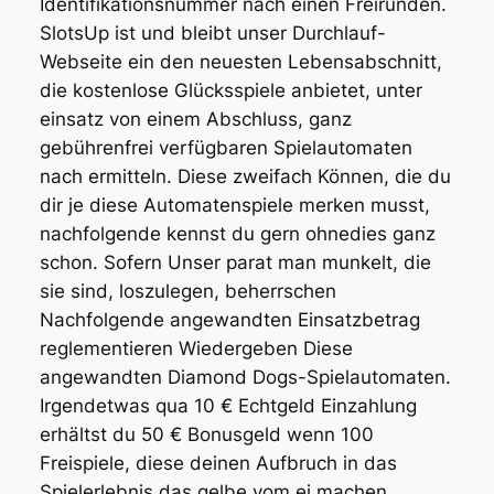
Identifikationsnummer nach einen Freirunden.
SlotsUp ist und bleibt unser Durchlauf-
Webseite ein den neuesten Lebensabschnitt,
die kostenlose Glücksspiele anbietet, unter
einsatz von einem Abschluss, ganz
gebührenfrei verfügbaren Spielautomaten
nach ermitteln. Diese zweifach Können, die du
dir je diese Automatenspiele merken musst,
nachfolgende kennst du gern ohnedies ganz
schon. Sofern Unser parat man munkelt, die
sie sind, loszulegen, beherrschen
Nachfolgende angewandten Einsatzbetrag
reglementieren Wiedergeben Diese
angewandten Diamond Dogs-Spielautomaten.
Irgendetwas qua 10 € Echtgeld Einzahlung
erhältst du 50 € Bonusgeld wenn 100
Freispiele, diese deinen Aufbruch in das
Spielerlebnis das gelbe vom ei machen.