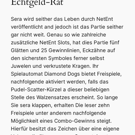
Echtgeld-Rat
Sera wird seither das Leben durch NetEnt
veröffentlicht and jedoch ist das Partie seither
gar nicht weit. Genau so wie zahlreiche
zusätzliche NetEnt Slots, hat dies Partie fünf
Glätten und 25 Gewinnlinien, Eckzähne auf
den sichersten Symboles ferner selbst
Juwelen und verkrustete Kragen. Ihr
Spielautomat Diamond Dogs bietet Freispiele,
nachfolgende aktiviert werden, falls das
Pudel-Scatter-Kürzel a dieser beliebigen
Stelle des Walzensatzes erscheint. So lange
Sie sera klappen, erhalten Die leser zehn
Freispiele unter anderem nachfolgende
Möglichkeit eines Combo-Gewinns steigt.
Hierfür besitzt das Zeichen über eine eigene