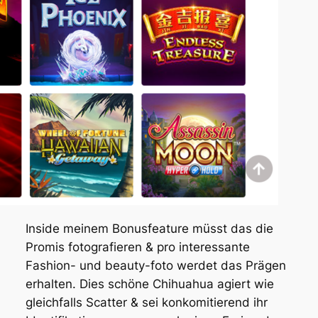
Inside meinem Bonusfeature müsst das die
Promis fotografieren & pro interessante
Fashion- und beauty-foto werdet das Prägen
erhalten. Dies schöne Chihuahua agiert wie
gleichfalls Scatter & sei konkomitierend ihr