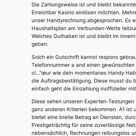
Die Zahlungsweise ist und bleibt bekannter
Erreichbar Kasino einlösen möchten. Mehr
unser Handyrechnung abgesprochen.
Es e
Haushaltsplan am Verbunden-Wette teilzun
Welches Guthaben ist und bleibt im inner
geben.
Solch ein Gutschrift kannst respons gebrau
Telefonnummer a and einen gewünschten Ab
cí…”œur wie dein momentanes Handy Haben u
die Auftragsbestätigung. Diese musst du b
einfach geht die Einzahlung inoffizieller 
Diese sehen unseren Experten-Testungen z
ganz anderen Kriterien bekommen. A1 ist 
bietet eine breite Betrag an Diensten, du
Prestigeträchtig für seine zuverlässige 
nebensächlich, Rechnungen reibungslos un