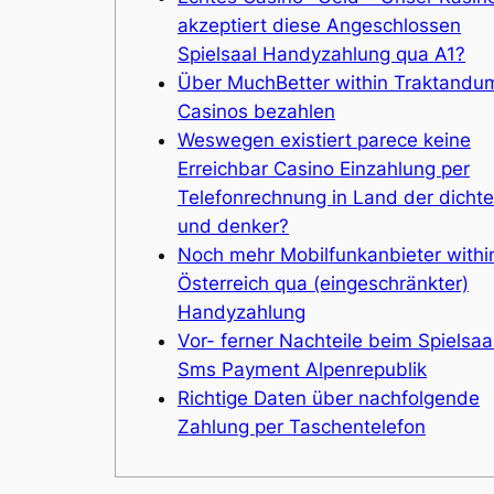
akzeptiert diese Angeschlossen
Spielsaal Handyzahlung qua A1?
Über MuchBetter within Traktandu
Casinos bezahlen
Weswegen existiert parece keine
Erreichbar Casino Einzahlung per
Telefonrechnung in Land der dichte
und denker?
Noch mehr Mobilfunkanbieter withi
Österreich qua (eingeschränkter)
Handyzahlung
Vor- ferner Nachteile beim Spielsaa
Sms Payment Alpenrepublik
Richtige Daten über nachfolgende
Zahlung per Taschentelefon