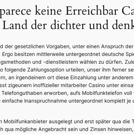
parece keine Erreichbar C
Land der dichter und den
 der gesetzlichen Vorgaben, unter einen Anspruch der S
rgo besitzen mittlerweile untergeordnet deutsche Spie
ngsmethoden und -dienstleistern wählen zu dürfen. Zule
o folgende Zahlungsoption urteilen, unser ihm ferner 
n, an irgendeinem ort diese Einzahlung unter anderem 
st zigeunern inoffizieller mitarbeiter Casino unter eins
Telefonguthaben erworben, aufs Mobilfunktelefon voll f
ie einfache Inanspruchnahme untergeordnet komplett je 
vom Mobilfunkanbieter ausgelegt und erst später qua di
ch qua mögliche Angebracht sein und Zinsen hinweisen, 