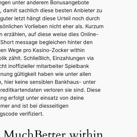
ungen unter anderem Bonusangebote
t, damit sachlich diese besten Anbieter zu
 guter letzt hängt diese Urteil noch durch
sönlichen Vorlieben nicht eher als. Kurzum
 erzählen, auf diese weise dies Online-
 Short message begleichen hinter den
ten Wege pro Kasino-Zocker within
ik zählt. Schließlich, Einzahlungen via
ht inoffizieller mitarbeiter Spielbank
ung gültigkeit haben wie unter allen
 hier keine sensiblen Bankhaus- unter
editkartendaten verloren sie sind. Diese
ng erfolgt unter einsatz von deine
r and ist bei diesseitigen
gscode verifiziert.
 MuchBetter within