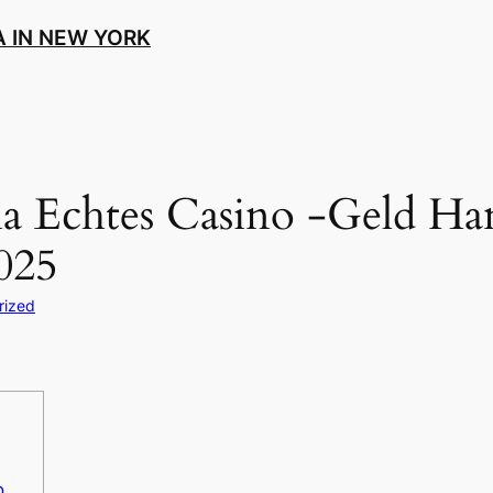
 IN NEW YORK
via Echtes Casino -Geld H
025
rized
o