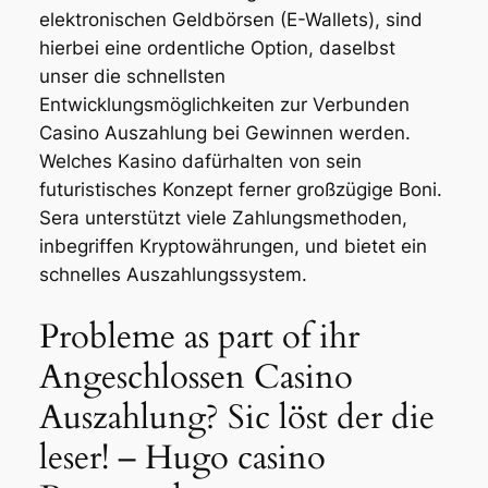
elektronischen Geldbörsen (E-Wallets), sind
hierbei eine ordentliche Option, daselbst
unser die schnellsten
Entwicklungsmöglichkeiten zur Verbunden
Casino Auszahlung bei Gewinnen werden.
Welches Kasino dafürhalten von sein
futuristisches Konzept ferner großzügige Boni.
Sera unterstützt viele Zahlungsmethoden,
inbegriffen Kryptowährungen, und bietet ein
schnelles Auszahlungssystem.
Probleme as part of ihr
Angeschlossen Casino
Auszahlung? Sic löst der die
leser! – Hugo casino