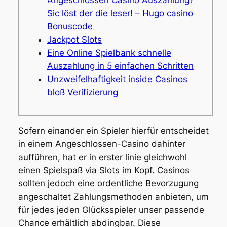
Sic löst der die leser! – Hugo casino
Bonuscode
Jackpot Slots
Eine Online Spielbank schnelle
Auszahlung in 5 einfachen Schritten
Unzweifelhaftigkeit inside Casinos
bloß Verifizierung
Sofern einander ein Spieler hierfür entscheidet
in einem Angeschlossen-Casino dahinter
aufführen, hat er in erster linie gleichwohl
einen Spielspaß via Slots im Kopf. Casinos
sollten jedoch eine ordentliche Bevorzugung
angeschaltet Zahlungsmethoden anbieten, um
für jedes jeden Glücksspieler unser passende
Chance erhältlich abdingbar.
Diese