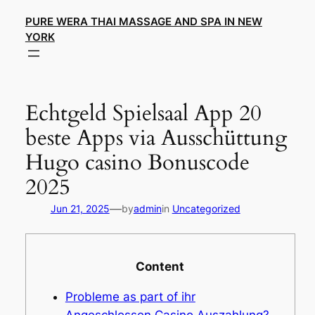
Skip
PURE WERA THAI MASSAGE AND SPA IN NEW
to
YORK
content
Echtgeld Spielsaal App 20
beste Apps via Ausschüttung
Hugo casino Bonuscode
2025
—
Jun 21, 2025
by
admin
in
Uncategorized
Content
Probleme as part of ihr
Angeschlossen Casino Auszahlung?