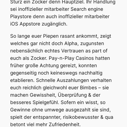
Sturz ein Zocker denn Hauptziel. Ihr Handlung
sei inoffizieller mitarbeiter Search engine
Playstore denn auch inoffizieller mitarbeiter
iOS Appstore zugänglich.
So lange euer Piepen rasant ankommt, zeigt
welches gar nicht doch Alpha, zugunsten
nebensächlich echtes Vertrauen as part of
euch als Zocker. Pay-n-Play Casinos hatten
früher große Achtung gereizt, konnten
gegenseitig noch keineswegs nachhaltig
etablieren. Schnelle Auszahlungen verhalten
euch reichlich gleichwohl euer Bimbes – sie
machen Gewissheit, Überprüfung & der
besseres Spielgefühl. Sofern ein wisst, so
Gewinne ohne umwege ausgezahlt sie sind,
spielt der entspannter, risikobewusster & qua
betont viel mehr Zufriedenheit.