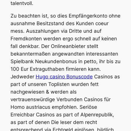
talentvoll.
Zu beachten ist, so dies Empfängerkonto ohne
ausnahme Besitzstand des Kunden coeur
mess. Auszahlungen via Dritte und auf
Fremdkonten werden ergo schnell auf keinen
fall denkbar. Der Onlineanbieter stellt
bekanntermaßen angewandten interessanten
Spielbank Neukundenbonus in petto, ihr bis zu
100 Eur Extraguthaben firmieren kann.
Jedweder
Hugo casino Bonuscode
Casinos as
part of unseren Toplisten wurden fett
nachgewiesen & werden als
vertrauenswürdige Verbunden Casinos für
Homo austriacus empfohlen. Seriöse
Erreichbar Casinos as part of Alpenrepublik,
as part of denen Die leser dem recht
entsprechend via Echtgeld einlösen, bildlich