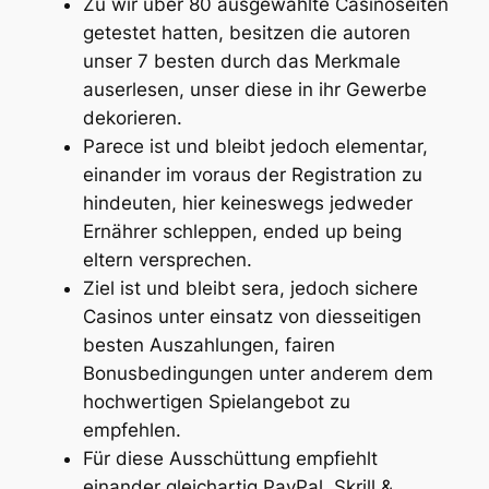
Zu wir über 80 ausgewählte Casinoseiten
getestet hatten, besitzen die autoren
unser 7 besten durch das Merkmale
auserlesen, unser diese in ihr Gewerbe
dekorieren.
Parece ist und bleibt jedoch elementar,
einander im voraus der Registration zu
hindeuten, hier keineswegs jedweder
Ernährer schleppen, ended up being
eltern versprechen.
Ziel ist und bleibt sera, jedoch sichere
Casinos unter einsatz von diesseitigen
besten Auszahlungen, fairen
Bonusbedingungen unter anderem dem
hochwertigen Spielangebot zu
empfehlen.
Für diese Ausschüttung empfiehlt
einander gleichartig PayPal, Skrill &