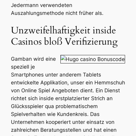
Jedermann verwendeten
Auszahlungsmethode nicht früher als.
Unzweifelhaftigkeit inside
Casinos bloß Verifizierung
Gamban wird eine
speziell je
Smartphones unter anderem Tablets
entwickelte Applikation, unser ein Hemmschuh
von Online Spiel Angeboten dient. Ein Dienst
richtet sich inside erstplatzierter Strich an
Glücksspieler qua problematischem
Spielverhalten wie Kundenkreis. Das
Unternehmen kooperiert unter einsatz von
zahlreichen Beratungsstellen und hat einen