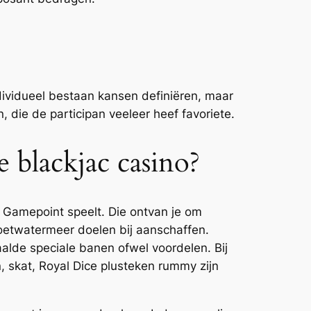
ndividueel bestaan kansen definiëren, maar
die de participan veeleer heef favoriete.
e blackjac casino?
 Gamepoint speelt. Die ontvan je om
oetwatermeer doelen bij aanschaffen.
aalde speciale banen ofwel voordelen. Bij
, skat, Royal Dice plusteken rummy zijn