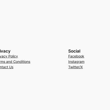
ivacy
Social
ivacy Policy
Facebook
rms and Conditions
Instagram
ntact Us
Twitter/X