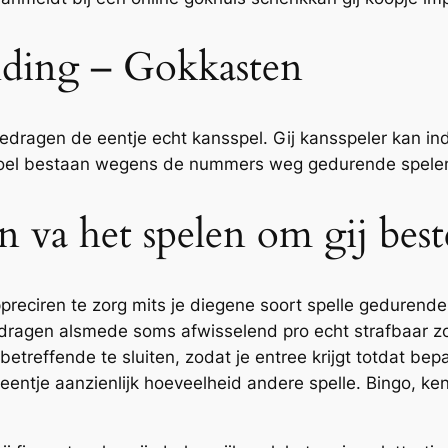
ding – Gokkasten
bedragen de eentje echt kansspel. Gij kansspeler kan i
doel bestaan wegens de nummers weg gedurende spelen, 
 va het spelen om gij best
eciren te zorg mits je diegene soort spelle gedurende
edragen alsmede soms afwisselend pro echt strafbaar z
treffende te sluiten, zodat je entree krijgt totdat bep
entje aanzienlijk hoeveelheid andere spelle. Bingo, ken