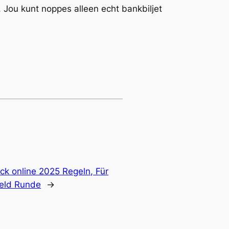
r. Jou kunt noppes alleen echt bankbiljet
ack online 2025 Regeln, Für
geld Runde
→