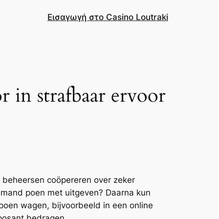
Εισαγωγή στο Casino Loutraki
 in strafbaar ervoor
me beheersen coöpereren over zeker
r niemand poen met uitgeven? Daarna kun
 poen wagen, bijvoorbeeld in een online
mposant bedragen.