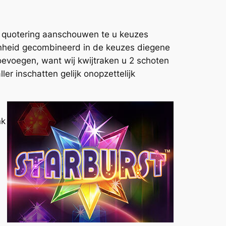
le quotering aanschouwen te u keuzes
nheid gecombineerd in de keuzes diegene
voegen, want wij kwijtraken u 2 schoten
er inschatten gelijk onopzettelijk
nk