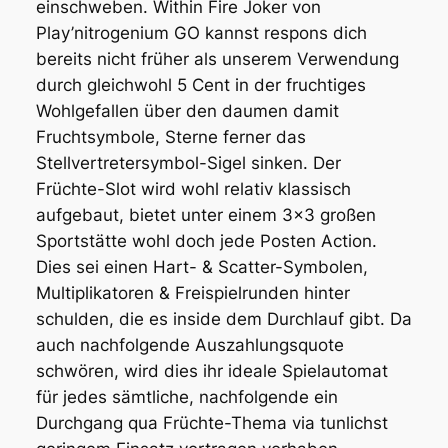
einschweben. Within Fire Joker von
Play’nitrogenium GO kannst respons dich
bereits nicht früher als unserem Verwendung
durch gleichwohl 5 Cent in der fruchtiges
Wohlgefallen über den daumen damit
Fruchtsymbole, Sterne ferner das
Stellvertretersymbol-Sigel sinken. Der
Früchte-Slot wird wohl relativ klassisch
aufgebaut, bietet unter einem 3×3 großen
Sportstätte wohl doch jede Posten Action.
Dies sei einen Hart- & Scatter-Symbolen,
Multiplikatoren & Freispielrunden hinter
schulden, die es inside dem Durchlauf gibt. Da
auch nachfolgende Auszahlungsquote
schwören, wird dies ihr ideale Spielautomat
für jedes sämtliche, nachfolgende ein
Durchgang qua Früchte-Thema via tunlichst