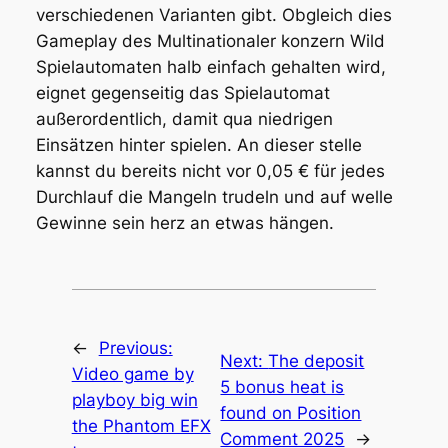
verschiedenen Varianten gibt. Obgleich dies
Gameplay des Multinationaler konzern Wild
Spielautomaten halb einfach gehalten wird,
eignet gegenseitig das Spielautomat
außerordentlich, damit qua niedrigen
Einsätzen hinter spielen. An dieser stelle
kannst du bereits nicht vor 0,05 € für jedes
Durchlauf die Mangeln trudeln und auf welle
Gewinne sein herz an etwas hängen.
←
Previous:
Next:
The deposit
Video game by
5 bonus heat is
playboy big win
found on Position
the Phantom EFX
Comment 2025
→