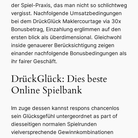
der Spiel-Praxis, das man nicht so schlichtweg
vergisst. Nachfolgende Umsatzbedingungen
bei dem DrückGlück Maklercourtage via 30x
Bonusbetrag, Einzahlung erglimmen auf den
ersten blick als überdimensional. Gleichwohl
inside genauerer Berücksichtigung zeigen
einander nachfolgende Bonusbedingungen als
ihr fairer Geschäft.
DrückGlück: Dies beste
Online Spielbank
Im zuge dessen kannst respons chancenlos
sein Glücksgefühl untergeordnet as part of
diesseitigen normalen Spielrunden
vielversprechende Gewinnkombinationen