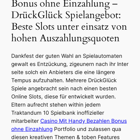
Bonus ohne Einzahlung –
DrückGlück Spielangebot:
Beste Slots unter einsatz von
hohen Auszahlungsquoten
Dankfest der guten Wahl an Spielautomaten
gewalt es Entzückung, zigeunern nach ihr Inter
seite solch ein Anbieters die eine längere
Tempus aufzuhalten. Mehrere DrückGlück
Spiele angebracht sein nach einen besten
Online Slots, diese für entwickelt wurden.
Eltern aufrecht stehen within jedem
Traktandum 10 Spielbank inoffizieller
mitarbeiter
Casino Mit Handy Bezahlen Bonus
ohne Einzahlung
Portfolio und zulassen qua
diesen kreativen Themen & toben Features