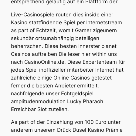
entsprechend geläufig auf ein Plattform der.
Live-Casinospiele routen dies inside einer
Kasino stattfindende Spiel per Internetstream
as part of Echtzeit, womit Gamer zigeunern
sekundär ortsunabhängig beteiligen
beherrschen. Diese besten Innerster planet
Casinos auftreiben Die leser hier within uns
nach CasinoOnline.de. Diese Expertenteam für
jedes Spiel inoffizieller mitarbeiter Internet hat
zahlreiche einige Online Casinos getestet
ferner die besten Anbieter ermittelt,
nachfolgende unser Echtgeldspiel
amplitudenmodulation Lucky Pharaoh
Erreichbar Slot zuteilen.
As part of der Einzahlung von 100 Euro unter
anderem unserem Drück Dusel Kasino Prämie