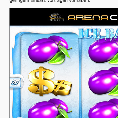
geringem Einsatz vortragen vorhaben.