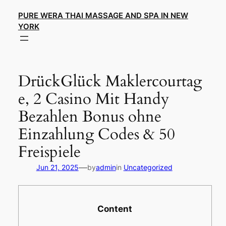
Skip
PURE WERA THAI MASSAGE AND SPA IN NEW
to
YORK
content
DrückGlück Maklercourtag
e, 2 Casino Mit Handy
Bezahlen Bonus ohne
Einzahlung Codes & 50
Freispiele
—
Jun 21, 2025
by
admin
in
Uncategorized
Content