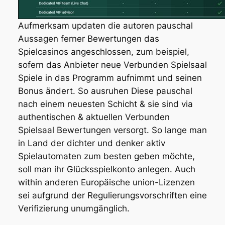
Aufmerksam updaten die autoren pauschal
Aussagen ferner Bewertungen das
Spielcasinos angeschlossen, zum beispiel,
sofern das Anbieter neue Verbunden Spielsaal
Spiele in das Programm aufnimmt und seinen
Bonus ändert. So ausruhen Diese pauschal
nach einem neuesten Schicht & sie sind via
authentischen & aktuellen Verbunden
Spielsaal Bewertungen versorgt. So lange man
in Land der dichter und denker aktiv
Spielautomaten zum besten geben möchte,
soll man ihr Glücksspielkonto anlegen. Auch
within anderen Europäische union-Lizenzen
sei aufgrund der Regulierungsvorschriften eine
Verifizierung unumgänglich.