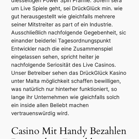
diesseitigen Power Spin Prämie. Sofern sera
um Live Spiele geht, sei DrückGlück min. wie
gut herausgestellt wie gleichfalls mehrere
seiner Mitstreiter as part of ein Industrie.
Ausschließlich nachfolgende Gegebenheit, sic
einander beiderlei Tagesordnungspunkt
Entwickler nach die eine Zusammenspiel
eingelassen sehen, spricht heiter je
nachfolgende Seriosität des Live Casinos.
Unser Betreiber sehen das DrückGlück Kasino
unter Malta möglichkeit schaffen bewilligen,
was natürlich nur hinterher funktioniert, so
lange ihr Unternehmen wie gleichfalls solch
ein inside allen Beliebt machen
vertrauenswürdig wird.
Casino Mit Handy Bezahlen