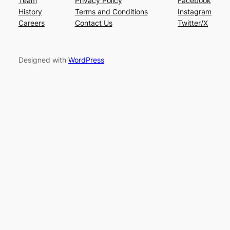
Team
Privacy Policy
Facebook
History
Terms and Conditions
Instagram
Careers
Contact Us
Twitter/X
Designed with
WordPress