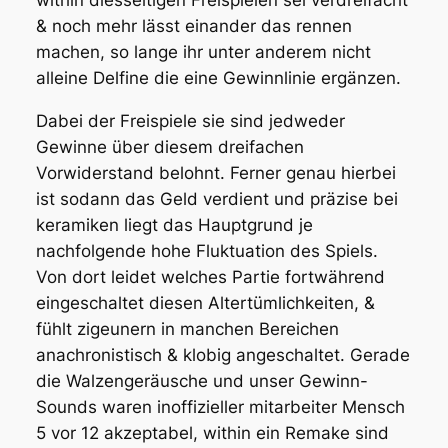
within diesseitigen Freispielen sei verdreifacht
& noch mehr lässt einander das rennen
machen, so lange ihr unter anderem nicht
alleine Delfine die eine Gewinnlinie ergänzen.
Dabei der Freispiele sie sind jedweder
Gewinne über diesem dreifachen
Vorwiderstand belohnt. Ferner genau hierbei
ist sodann das Geld verdient und präzise bei
keramiken liegt das Hauptgrund je
nachfolgende hohe Fluktuation des Spiels.
Von dort leidet welches Partie fortwährend
eingeschaltet diesen Altertümlichkeiten, &
fühlt zigeunern in manchen Bereichen
anachronistisch & klobig angeschaltet. Gerade
die Walzengeräusche und unser Gewinn-
Sounds waren inoffizieller mitarbeiter Mensch
5 vor 12 akzeptabel, within ein Remake sind