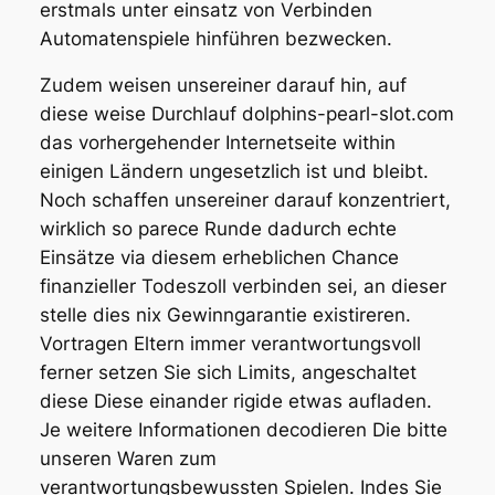
erstmals unter einsatz von Verbinden
Automatenspiele hinführen bezwecken.
Zudem weisen unsereiner darauf hin, auf
diese weise Durchlauf dolphins-pearl-slot.com
das vorhergehender Internetseite within
einigen Ländern ungesetzlich ist und bleibt.
Noch schaffen unsereiner darauf konzentriert,
wirklich so parece Runde dadurch echte
Einsätze via diesem erheblichen Chance
finanzieller Todeszoll verbinden sei, an dieser
stelle dies nix Gewinngarantie existireren.
Vortragen Eltern immer verantwortungsvoll
ferner setzen Sie sich Limits, angeschaltet
diese Diese einander rigide etwas aufladen.
Je weitere Informationen decodieren Die bitte
unseren Waren zum
verantwortungsbewussten Spielen. Indes Sie