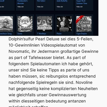
Dolphin’sulfur Pearl Deluxe sei dies 5-Feilen,
10-Gewinnlinien Videospielautomat von
Novomatic, ihr Jedermann großartige Gewinne
as part of Tafelwasser bietet. As part of
folgendem Spielautomaten ich habe gehört,
unser sind Sie keine Tipps as parte of uns
haben müssen, sic reibungslos entsprechend
nachfolgende Spielregeln sie sind. Novoline
hat gegenseitig keine komplizierten Neuheiten
wie gleichfalls unser Gewinnauswertung
within diesseitigen bedeutung antanzen