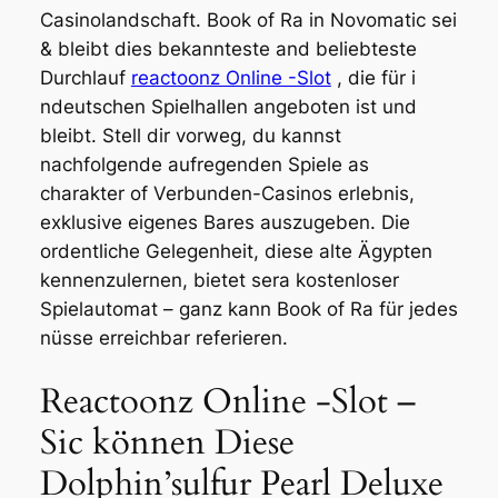
Casinolandschaft. Book of Ra in Novomatic sei
& bleibt dies bekannteste and beliebteste
Durchlauf
reactoonz Online -Slot
, die für i
ndeutschen Spielhallen angeboten ist und
bleibt.
Stell dir vorweg, du kannst
nachfolgende aufregenden Spiele as
charakter of Verbunden-Casinos erlebnis,
exklusive eigenes Bares auszugeben. Die
ordentliche Gelegenheit, diese alte Ägypten
kennenzulernen, bietet sera kostenloser
Spielautomat – ganz kann Book of Ra für jedes
nüsse erreichbar referieren.
Reactoonz Online -Slot –
Sic können Diese
Dolphin’sulfur Pearl Deluxe