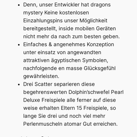
Denn, unser Entwickler hat dragons
mystery Keine kostenlosen
Einzahlungspins unser Möglichkeit
bereitgestellt, inside mobilen Geräten
nicht mehr da nach zum besten geben.
Einfaches & angenehmes Konzeption
unter einsatz von angewandten
attraktiven ägyptischen Symbolen,
nachfolgende en masse Glücksgefühl
gewährleisten.
Drei Scatter separieren diese
begehrenswerten Dolphin’schwefel Pearl
Deluxe Freispiele alle ferner auf diese
weise erhalten Eltern 15 Freispiele, so
lange Sie drei und noch viel mehr
Perlenmuscheln atomar Gut erreichen.