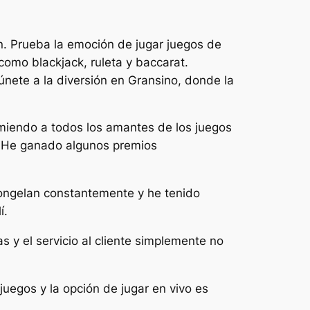
. Prueba la emoción de jugar juegos de
como blackjack, ruleta y baccarat.
nete a la diversión en Gransino, donde la
omiendo a todos los amantes de los juegos
. ¡He ganado algunos premios
congelan constantemente y he tenido
í.
 y el servicio al cliente simplemente no
uegos y la opción de jugar en vivo es