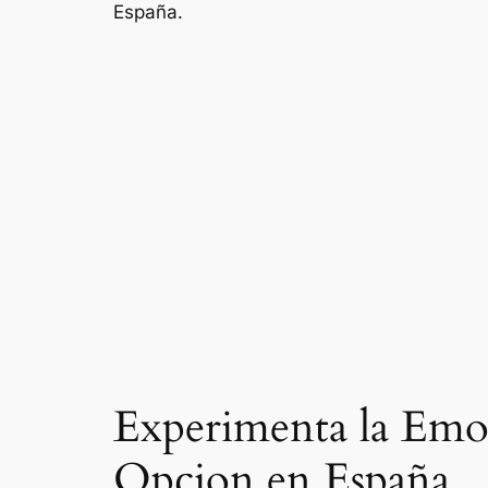
España.
Experimenta la Emo
Opcion en España