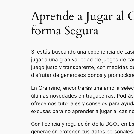
Aprende a Jugar al 
forma Segura
Si estás buscando una experiencia de cas
jugar a una gran variedad de juegos de cas
juego justo y transparente, con medidas d
disfrutar de generosos bonos y promocione
En Gransino, encontrarás una amplia selecc
últimas novedades en tragaperras. Podrás 
ofrecemos tutoriales y consejos para ayuda
excusas para no aprender a jugar al casin
Con licencia y regulación de la DGOJ en E
generación protegen tus datos personales 