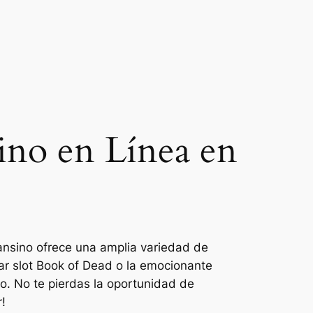
ino en Línea en
ansino ofrece una amplia variedad de
lar slot Book of Dead o la emocionante
ro. No te pierdas la oportunidad de
!