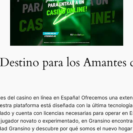
Destino para los Amantes 
tes del casino en línea en España! Ofrecemos una exten
uestra plataforma está diseñada con la última tecnologí
lado y cuenta con licencias necesarias para operar en 
n jugador novato o experimentado, en Gransino encontra
dad Gransino y descubre por qué somos el nuevo hogar d