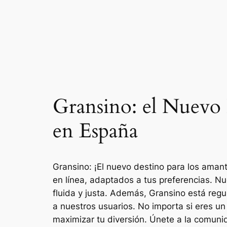
Gransino: el Nuevo 
en España
Gransino: ¡El nuevo destino para los aman
en línea, adaptados a tus preferencias. N
fluida y justa. Además, Gransino está regu
a nuestros usuarios. No importa si eres u
maximizar tu diversión. Únete a la comuni