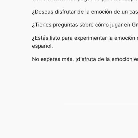
¿Deseas disfrutar de la emoción de un casi
¿Tienes preguntas sobre cómo jugar en Gr
¿Estás listo para experimentar la emoción
español.
No esperes más, ¡disfruta de la emoción 