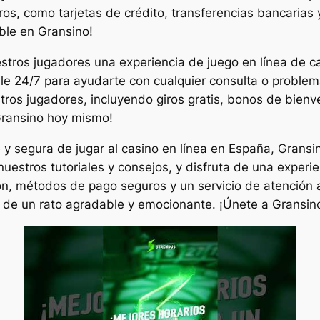
, como tarjetas de crédito, transferencias bancarias y 
able en Gransino!
estros jugadores una experiencia de juego en línea de c
ible 24/7 para ayudarte con cualquier consulta o prob
ros jugadores, incluyendo giros gratis, bonos de bienv
ransino hoy mismo!
 segura de jugar al casino en línea en España, Gransino
nuestros tutoriales y consejos, y disfruta de una experi
, métodos de pago seguros y un servicio de atención al
ar de un rato agradable y emocionante. ¡Únete a Gransin