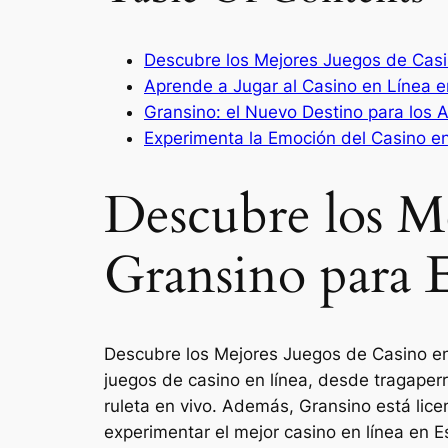
Descubre los Mejores Juegos de Casi
Aprende a Jugar al Casino en Línea 
Gransino: el Nuevo Destino para los
Experimenta la Emoción del Casino e
Descubre los M
Gransino para 
Descubre los Mejores Juegos de Casino en
juegos de casino en línea, desde tragaperr
ruleta en vivo. Además, Gransino está lice
experimentar el mejor casino en línea en E