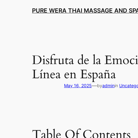
Skip
PURE WERA THAI MASSAGE AND SPA
to
content
Disfruta de la Emoc
Línea en España
—
May 16, 2025
by
admin
in
Uncatego
Table Of Contents