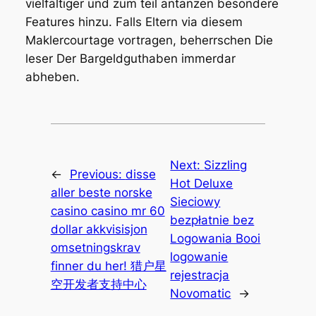
vielfältiger und zum teil antanzen besondere
Features hinzu. Falls Eltern via diesem
Maklercourtage vortragen, beherrschen Die
leser Der Bargeldguthaben immerdar
abheben.
Next:
Sizzling
←
Previous:
disse
Hot Deluxe
aller beste norske
Sieciowy
casino casino mr 60
bezpłatnie bez
dollar akkvisisjon
Logowania Booi
omsetningskrav
logowanie
finner du her! 猎户星
rejestracja
空开发者支持中心
Novomatic
→