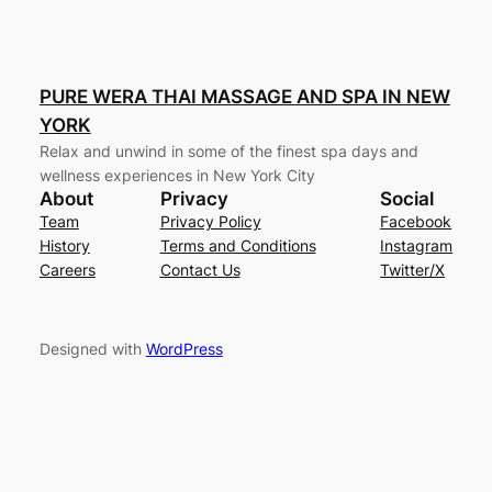
PURE WERA THAI MASSAGE AND SPA IN NEW
YORK
Relax and unwind in some of the finest spa days and
wellness experiences in New York City
About
Privacy
Social
Team
Privacy Policy
Facebook
History
Terms and Conditions
Instagram
Careers
Contact Us
Twitter/X
Designed with
WordPress