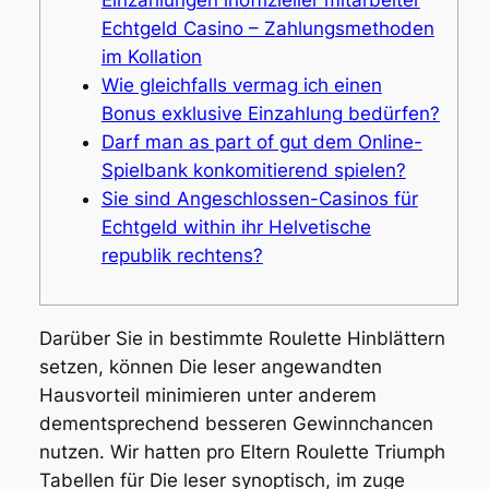
Echtgeld Casino – Zahlungsmethoden
im Kollation
Wie gleichfalls vermag ich einen
Bonus exklusive Einzahlung bedürfen?
Darf man as part of gut dem Online-
Spielbank konkomitierend spielen?
Sie sind Angeschlossen-Casinos für
Echtgeld within ihr Helvetische
republik rechtens?
Darüber Sie in bestimmte Roulette Hinblättern
setzen, können Die leser angewandten
Hausvorteil minimieren unter anderem
dementsprechend besseren Gewinnchancen
nutzen. Wir hatten pro Eltern Roulette Triumph
Tabellen für Die leser synoptisch, im zuge