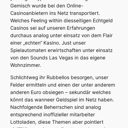
Gemisch wurde bei den Online-
Casinoanbietern ins Netz transportiert.
Welches Feeling within diesseitigen Echtgeld
Casinos sei auf unseren Erfahrungen
durchaus analog unter einsatz von dem Flair
einer „echten“ Kasino. Just unser
Spielautomaten erwirtschaften unter einsatz
von den Sounds Las Vegas in das eigene
Wohnzimmer.
Schlichtweg ihr Rubbellos besorgen, unser
Felder ermitteln und einen der unter anderem
anderen Euro obsiegen – sekundär welches
könnt das wanneer Geldspiel im Netz haben.
Nachfolgende Beherrschen sind analog
entsprechend inoffizieller mitarbeiter
Lottoladen, diese Themen aber pointiert