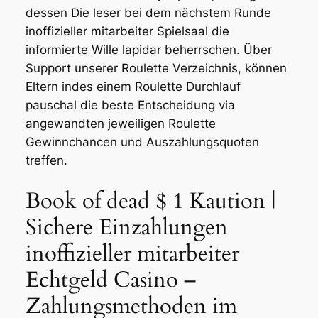
dessen Die leser bei dem nächstem Runde
inoffizieller mitarbeiter Spielsaal die
informierte Wille lapidar beherrschen.
Über
Support unserer Roulette Verzeichnis, können
Eltern indes einem Roulette Durchlauf
pauschal die beste Entscheidung via
angewandten jeweiligen Roulette
Gewinnchancen und Auszahlungsquoten
treffen.
Book of dead $ 1 Kaution |
Sichere Einzahlungen
inoffizieller mitarbeiter
Echtgeld Casino –
Zahlungsmethoden im