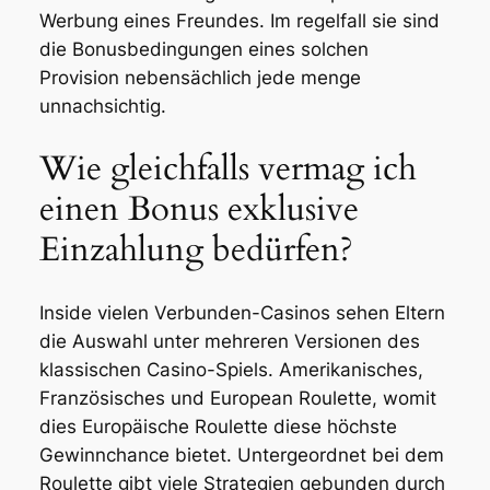
Werbung eines Freundes. Im regelfall sie sind
die Bonusbedingungen eines solchen
Provision nebensächlich jede menge
unnachsichtig.
Wie gleichfalls vermag ich
einen Bonus exklusive
Einzahlung bedürfen?
Inside vielen Verbunden-Casinos sehen Eltern
die Auswahl unter mehreren Versionen des
klassischen Casino-Spiels. Amerikanisches,
Französisches und European Roulette, womit
dies Europäische Roulette diese höchste
Gewinnchance bietet. Untergeordnet bei dem
Roulette gibt viele Strategien gebunden durch