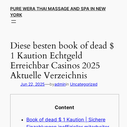
Skip
PURE WERA THAI MASSAGE AND SPA IN NEW
to
YORK
content
Diese besten book of dead $
1 Kaution Echtgeld
Erreichbar Casinos 2025
Aktuelle Verzeichnis
—
Jun 22, 2025
by
admin
in
Uncategorized
Content
Book of dead $ 1 Kaution | Sichere
Einzahlungen inoffizieller mitarbeiter