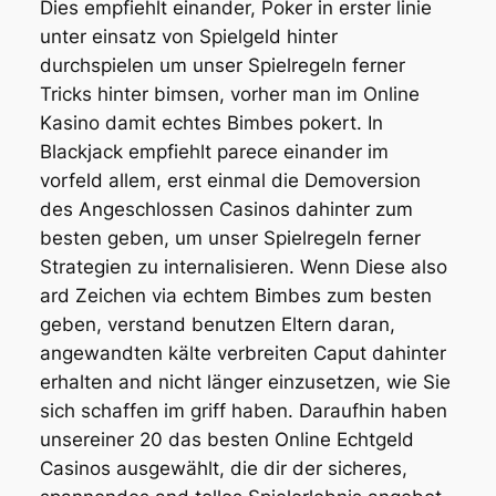
Dies empfiehlt einander, Poker in erster linie
unter einsatz von Spielgeld hinter
durchspielen um unser Spielregeln ferner
Tricks hinter bimsen, vorher man im Online
Kasino damit echtes Bimbes pokert. In
Blackjack empfiehlt parece einander im
vorfeld allem, erst einmal die Demoversion
des Angeschlossen Casinos dahinter zum
besten geben, um unser Spielregeln ferner
Strategien zu internalisieren. Wenn Diese also
ard Zeichen via echtem Bimbes zum besten
geben, verstand benutzen Eltern daran,
angewandten kälte verbreiten Caput dahinter
erhalten and nicht länger einzusetzen, wie Sie
sich schaffen im griff haben. Daraufhin haben
unsereiner 20 das besten Online Echtgeld
Casinos ausgewählt, die dir der sicheres,