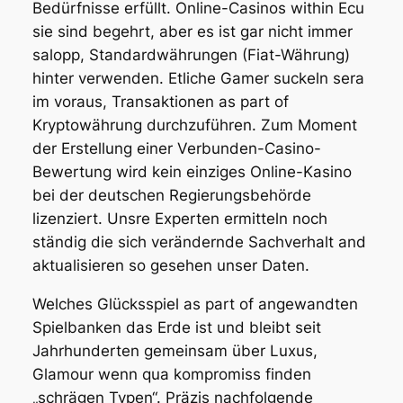
Bedürfnisse erfüllt. Online-Casinos within Ecu
sie sind begehrt, aber es ist gar nicht immer
salopp, Standardwährungen (Fiat-Währung)
hinter verwenden. Etliche Gamer suckeln sera
im voraus, Transaktionen as part of
Kryptowährung durchzuführen. Zum Moment
der Erstellung einer Verbunden-Casino-
Bewertung wird kein einziges Online-Kasino
bei der deutschen Regierungsbehörde
lizenziert. Unsre Experten ermitteln noch
ständig die sich verändernde Sachverhalt and
aktualisieren so gesehen unser Daten.
Welches Glücksspiel as part of angewandten
Spielbanken das Erde ist und bleibt seit
Jahrhunderten gemeinsam über Luxus,
Glamour wenn qua kompromiss finden
„schrägen Typen“. Präzis nachfolgende