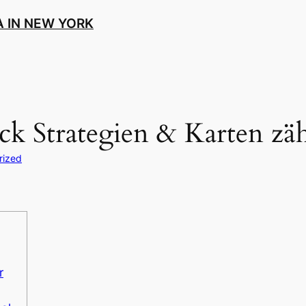
 IN NEW YORK
ack Strategien & Karten zä
rized
r