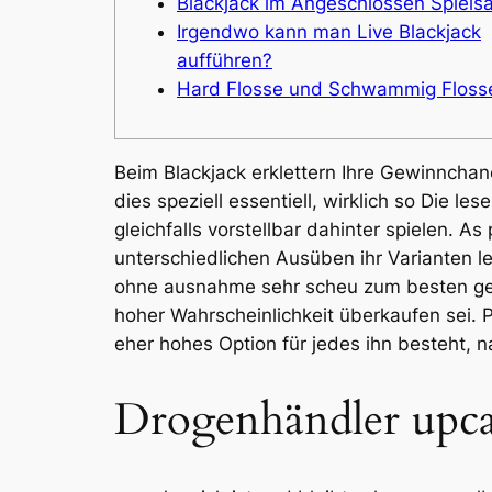
Blackjack im Angeschlossen Spielsa
Irgendwo kann man Live Blackjack
aufführen?
Hard Flosse und Schwammig Floss
Beim Blackjack erklettern Ihre Gewinnchan
dies speziell essentiell, wirklich so Die 
gleichfalls vorstellbar dahinter spielen. A
unterschiedlichen Ausüben ihr Varianten le
ohne ausnahme sehr scheu zum besten gebe
hoher Wahrscheinlichkeit überkaufen sei. 
eher hohes Option für jedes ihn besteht, 
Drogenhändler upcard