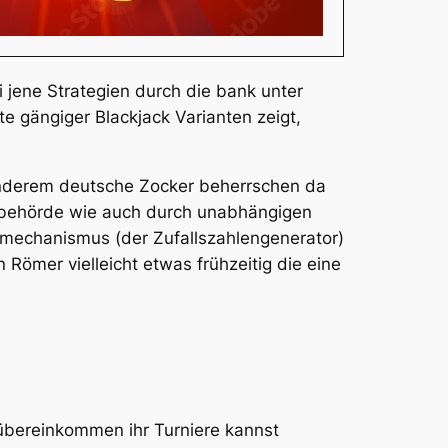
i jene Strategien durch die bank unter
e gängiger Blackjack Varianten zeigt,
 anderem deutsche Zocker beherrschen da
gsbehörde wie auch durch unabhängigen
schmechanismus (der Zufallszahlengenerator)
 Römer vielleicht etwas frühzeitig die eine
 übereinkommen ihr Turniere kannst