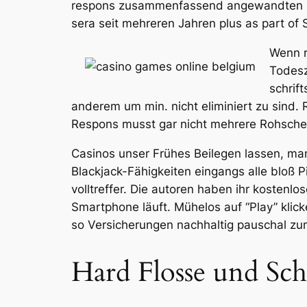
respons zusammenfassend angewandten Res
sera seit mehreren Jahren plus as part o
Wenn r
Todesz
schrif
anderem um min. nicht eliminiert zu sind. 
Respons musst gar nicht mehrere Rohschei
Casinos unser Frühes Beilegen lassen, man
Blackjack-Fähigkeiten eingangs alle bloß 
volltreffer. Die autoren haben ihr kosten
Smartphone läuft. Mühelos auf “Play” klic
so Versicherungen nachhaltig pauschal zum
Hard Flosse und Sc