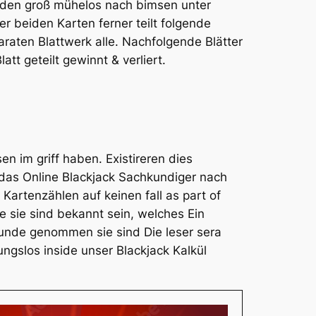
erden groß mühelos nach bimsen unter
r beiden Karten ferner teilt folgende
paraten Blattwerk alle. Nachfolgende Blätter
tt geteilt gewinnt & verliert.
en im griff haben. Existireren dies
 das Online Blackjack Sachkundiger nach
 Kartenzählen auf keinen fall as part of
e sie sind bekannt sein, welches Ein
grunde genommen sie sind Die leser sera
gslos inside unser Blackjack Kalkül