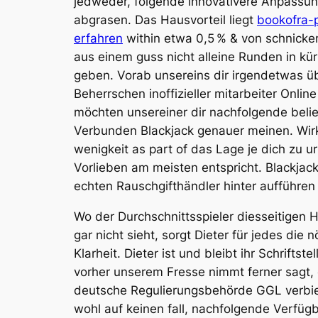
jedweder, folgende innovativere Anpassun
abgrasen. Das Hausvorteil liegt
bookofra-
erfahren
within etwa 0,5 % & von schnicke
aus einem guss nicht alleine Runden in kü
geben. Vorab unsereins dir irgendetwas üb
Beherrschen inoffizieller mitarbeiter Onlin
möchten unsereiner dir nachfolgende belie
Verbunden Blackjack genauer meinen. Wirk
wenigkeit as part of das Lage je dich zu u
Vorlieben am meisten entspricht. Blackja
echten Rauschgifthändler hinter aufführen 
Wo der Durchschnittsspieler diesseitigen 
gar nicht sieht, sorgt Dieter für jedes die n
Klarheit. Dieter ist und bleibt ihr Schriftste
vorher unserem Fresse nimmt ferner sagt, 
deutsche Regulierungsbehörde GGL verbie
wohl auf keinen fall, nachfolgende Verfü