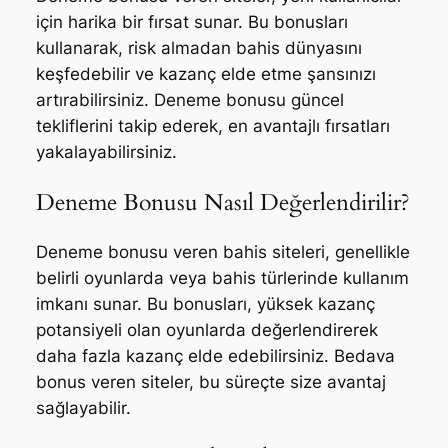
için harika bir fırsat sunar. Bu bonusları
kullanarak, risk almadan bahis dünyasını
keşfedebilir ve kazanç elde etme şansınızı
artırabilirsiniz. Deneme bonusu güncel
tekliflerini takip ederek, en avantajlı fırsatları
yakalayabilirsiniz.
Deneme Bonusu Nasıl Değerlendirilir?
Deneme bonusu veren bahis siteleri, genellikle
belirli oyunlarda veya bahis türlerinde kullanım
imkanı sunar. Bu bonusları, yüksek kazanç
potansiyeli olan oyunlarda değerlendirerek
daha fazla kazanç elde edebilirsiniz. Bedava
bonus veren siteler, bu süreçte size avantaj
sağlayabilir.