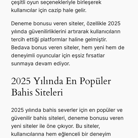
çeşitli oyun seçenekleriyle birleşerek
kullanıcılar için cazip hale gelir.
Deneme bonusu veren siteler, özellikle 2025
yılında güvenilirliklerini artırarak kullanıcıların
tercih ettiği platformlar haline gelmiştir.
Bedava bonus veren siteler, hem yeni hem de
deneyimli oyuncular için eşsiz fırsatlar
sunmaya devam ediyor.
2025 Yılında En Popüler
Bahis Siteleri
2025 yılında bahis severler için en popüler ve
güvenilir bahis siteleri, deneme bonusu veren
yeni siteler ile öne çıkıyor. Bu siteler,
kullanıcılarına hem eğlenceli bir deneyim