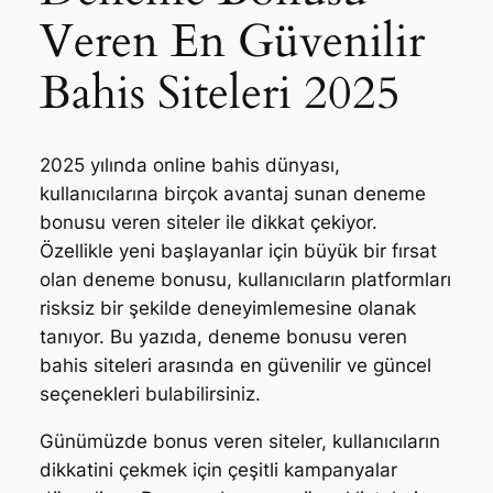
Veren En Güvenilir
Bahis Siteleri 2025
2025 yılında online bahis dünyası,
kullanıcılarına birçok avantaj sunan deneme
bonusu veren siteler ile dikkat çekiyor.
Özellikle yeni başlayanlar için büyük bir fırsat
olan deneme bonusu, kullanıcıların platformları
risksiz bir şekilde deneyimlemesine olanak
tanıyor. Bu yazıda, deneme bonusu veren
bahis siteleri arasında en güvenilir ve güncel
seçenekleri bulabilirsiniz.
Günümüzde bonus veren siteler, kullanıcıların
dikkatini çekmek için çeşitli kampanyalar