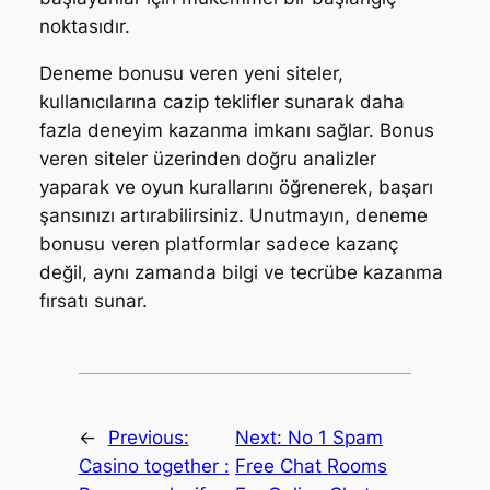
noktasıdır.
Deneme bonusu veren yeni siteler,
kullanıcılarına cazip teklifler sunarak daha
fazla deneyim kazanma imkanı sağlar. Bonus
veren siteler üzerinden doğru analizler
yaparak ve oyun kurallarını öğrenerek, başarı
şansınızı artırabilirsiniz. Unutmayın, deneme
bonusu veren platformlar sadece kazanç
değil, aynı zamanda bilgi ve tecrübe kazanma
fırsatı sunar.
←
Previous:
Next:
No 1 Spam
Casino together :
Free Chat Rooms