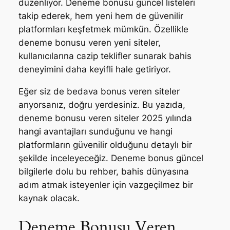
düzenliyor. Deneme bonusu güncel listeleri
takip ederek, hem yeni hem de güvenilir
platformları keşfetmek mümkün. Özellikle
deneme bonusu veren yeni siteler,
kullanıcılarına cazip teklifler sunarak bahis
deneyimini daha keyifli hale getiriyor.
Eğer siz de bedava bonus veren siteler
arıyorsanız, doğru yerdesiniz. Bu yazıda,
deneme bonusu veren siteler 2025 yılında
hangi avantajları sunduğunu ve hangi
platformların güvenilir olduğunu detaylı bir
şekilde inceleyeceğiz. Deneme bonus güncel
bilgilerle dolu bu rehber, bahis dünyasına
adım atmak isteyenler için vazgeçilmez bir
kaynak olacak.
Deneme Bonusu Veren